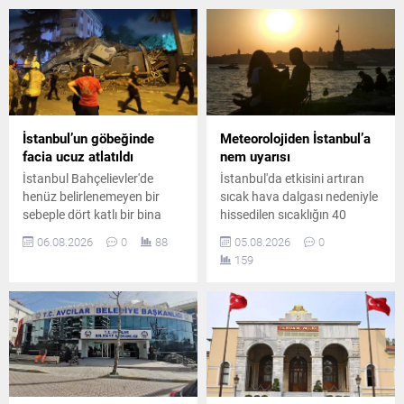
olarak devam edeceği
operasyonda 7 şüpheli
öğrenildi.
gözaltına alındı.
Operasyonda 1 çelik yelek ile
1 ruhsatsız tabanca ele
geçirildi.
İstanbul’un göbeğinde
Meteorolojiden İstanbul’a
facia ucuz atlatıldı
nem uyarısı
İstanbul Bahçelievler'de
İstanbul'da etkisini artıran
henüz belirlenemeyen bir
sıcak hava dalgası nedeniyle
sebeple dört katlı bir bina
hissedilen sıcaklığın 40
büyük bir gürültüyle yıkıldı.
dereceye yaklaşması
06.08.2026
0
88
05.08.2026
0
Şans eseri daha önceden
bekleniyor. Gece saatlerinde
159
tahliye edilmiş olan yapıda
ise yüksek nem vatandaşları
olay nedeniyle geniş çaplı
zorlayacak.
güvenlik önlemleri alındı.