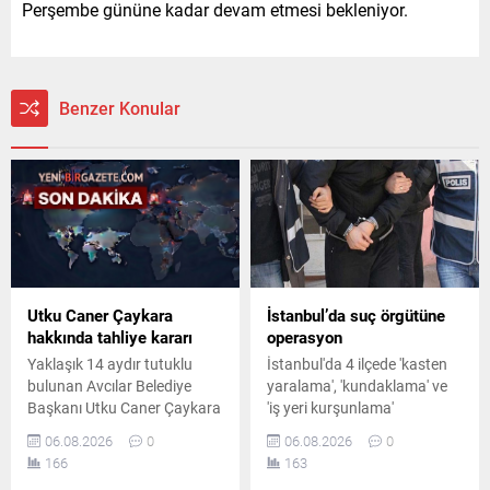
Perşembe gününe kadar devam etmesi bekleniyor.
Benzer Konular
Utku Caner Çaykara
İstanbul’da suç örgütüne
hakkında tahliye kararı
operasyon
Yaklaşık 14 aydır tutuklu
İstanbul'da 4 ilçede 'kasten
bulunan Avcılar Belediye
yaralama', 'kundaklama' ve
Başkanı Utku Caner Çaykara
'iş yeri kurşunlama'
hakkında tahliye kararı
olaylarına karıştıkları
06.08.2026
0
06.08.2026
0
verildi. Kararın ardından
belirlenen suç örgütüne
166
163
yargı sürecinin tutuksuz
yönelik düzenlenen