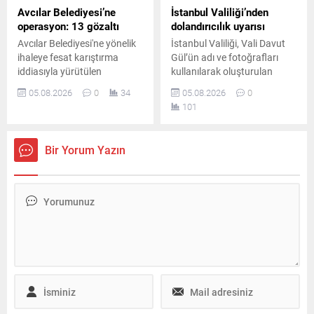
Avcılar Belediyesi’ne
İstanbul Valiliği’nden
operasyon: 13 gözaltı
dolandırıcılık uyarısı
Avcılar Belediyesi'ne yönelik
İstanbul Valiliği, Vali Davut
ihaleye fesat karıştırma
Gül’ün adı ve fotoğrafları
iddiasıyla yürütülen
kullanılarak oluşturulan
soruşturma kapsamında 4
sahte sosyal medya
05.08.2026
0
34
05.08.2026
0
ilde düzenlenen eş zamanlı
hesapları üzerinden yapılan
101
operasyonda 13 şüpheli
dolandırıcılık girişimlerine
gözaltına alındı.
karşı vatandaşları uyardı.
Bir Yorum Yazın