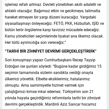
işlemez refah artmaz. Devleti yönetirken akıllı adaletli ve
ahlaklı olacağız. Bağımsız etkin ve gecikmeye, talimatla
hareket etmeyen bir yargı düzeni kuracağız. Yargıdaki
siyasallaşmayı önleyeceğiz. FETÖ, PKK, Hizbullah, IŞİD ve
bütün terör örgülerine karşı tavizsiz mücadele edeceğiz.
Kamu yöneticileri seçimlerinde liyakat ana ilkemiz olacak.
Her türlü ayrımcılığa son vereceğiz.”
“TARİHİ BİR ZİHNİYET DEVRİMİ GERÇEKLEŞTİRDİK”
Son konuşmayı yapan Cumhurbaşkanı Recep Tayyip
Erdoğan ise şunları söyledi: “Bugüne kadar girdiğimiz 15
seçimin tamamında sizlerin sandıkta verdiği onayla
ülkemizi yönettik. Elbette eksiklerimiz, hatalarımız
olmuştu. Ama samimiyetle hizmet vermek için
çalıştığımızı kimse inkar edemez. Türkiye’nin son 21
yılında hayata geçirdiğimiz reformlarla tarihi bir zihniyet
devrimi gerçekleştirdik. Mardinli Aziz Sancar hocamız