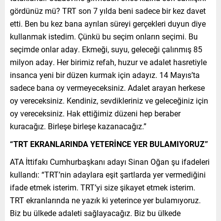
gördünüz mü? TRT son 7 yılda beni sadece bir kez davet
etti. Ben bu kez bana ayrılan süreyi gerçekleri duyun diye
kullanmak istedim. Çünkü bu seçim onların seçimi. Bu
seçimde onlar aday. Ekmeği, suyu, geleceği çalınmış 85
milyon aday. Her birimiz refah, huzur ve adalet hasretiyle
insanca yeni bir düzen kurmak için adayız. 14 Mayıs’ta
sadece bana oy vermeyeceksiniz. Adalet arayan herkese
oy vereceksiniz. Kendiniz, sevdikleriniz ve geleceğiniz için
oy vereceksiniz. Hak ettiğimiz düzeni hep beraber
kuracağız. Birleşe birleşe kazanacağız.”
“TRT EKRANLARINDA YETERİNCE YER BULAMIYORUZ”
ATA İttifakı Cumhurbaşkanı adayı Sinan Oğan şu ifadeleri
kullandı: “TRT’nin adaylara eşit şartlarda yer vermediğini
ifade etmek isterim. TRT’yi size şikayet etmek isterim.
TRT ekranlarında ne yazık ki yeterince yer bulamıyoruz.
Biz bu ülkede adaleti sağlayacağız. Biz bu ülkede