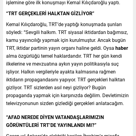
işlemine göre ilk konuşmayı Kemal Kılıçdaroğlu yaptı.
“TRT GERÇEKLERİ HALKTAN GİZLİYOR”
Kemal Kılıçdaroğlu, TRT’de yaptığı konuşmada şunları
söyledi: “Sevgili halkım. TRT siyasal iktidardan bağımsız,
kamu yayıncılığı yapmak için kurulmuştur. Ancak bugün
TRT, iktidar partinin yayın organı haline geldi. Oysa
haber
alma özgürlüğü temel haklardandır. TRT her gün kendi
ilkelerine ve mevzuatına aykırı yayın politikasıyla suç
işliyor. Halkın vergileriyle ayakta kalmasına rağmen
iktidarın propagandasını yapıyor. TRT gerçekleri halktan
gizliyor. TRT sizlerden asıl neyi gizliyor? Bugün
propaganda yapmak için karşınızda değilim. Devletimizin
televizyonunun sizden gizlediği gerçekleri anlatacağım.
“AFAD NEREDE DİYEN VATANDAŞLARIMIZIN
GÖRÜNTÜLERİ TRT’DE YAYINLANDI MI?”
Geçen yıl Ankara’da elektriği kesilen İbrahim’e misafir