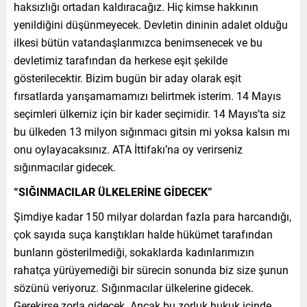
haksızlığı ortadan kaldıracağız. Hiç kimse hakkının
yenildiğini düşünmeyecek. Devletin dininin adalet olduğu
ilkesi bütün vatandaşlarımızca benimsenecek ve bu
devletimiz tarafından da herkese eşit şekilde
gösterilecektir. Bizim bugün bir aday olarak eşit
fırsatlarda yarışamamamızı belirtmek isterim. 14 Mayıs
seçimleri ülkemiz için bir kader seçimidir. 14 Mayıs’ta siz
bu ülkeden 13 milyon sığınmacı gitsin mi yoksa kalsın mı
onu oylayacaksınız. ATA İttifakı’na oy verirseniz
sığınmacılar gidecek.
“SIĞINMACILAR ÜLKELERİNE GİDECEK”
Şimdiye kadar 150 milyar dolardan fazla para harcandığı,
çok sayıda suça karıştıkları halde hükümet tarafından
bunların gösterilmediği, sokaklarda kadınlarımızın
rahatça yürüyemediği bir sürecin sonunda biz size şunun
sözünü veriyoruz. Sığınmacılar ülkelerine gidecek.
Gerekirse zorla gidecek. Ancak bu zorluk hukuk içinde