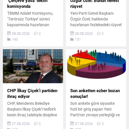
‘Çerçeve yasa’ teklifi
Özgür Özel: Bunun neresi
komisyonda
rüşvet
TBMM Adalet Komisyonu,
Yeni Parti Genel Başkanı
‘Terörsüz Türkiye’ süreci
Özgür Özel, hakkında
kapsamında hazırlanan
hazırlanan fezlekedeki rüşvet
çerçeve yasa teklifini
iddiasına tepki göstererek,
08.08.2026
0
08.08.2026
0
görüşmek üzere toplandı.
kurultay masrafları için para
143
131
Toplantıda iktidar ve
verilmiş olsa bile bunun
muhalefet milletvekilleri
rüşvet sayılamayacağını
arasında usul ve içerik
savundu.
tartışmaları yaşandı.
CHP İlkay Çiçek’i partiden
Son anketten ezber bozan
ihraç ediyor
sonuçlar!
CHP, Menderes Belediye
Son ankete göre siyasete
Başkanı İlkay Çiçek'i tedbirli
hızlı bir giriş yapan Yeni
kesin ihraç talebiyle disipline
Parti'nin zirveye yerleştiği ve
sevk etti. Kararın, parti
AK Parti'nin ikinci sırada yer
07.08.2026
0
07.08.2026
0
ilkeleri ve örgüt disiplini
aldığı ankette, CHP ve