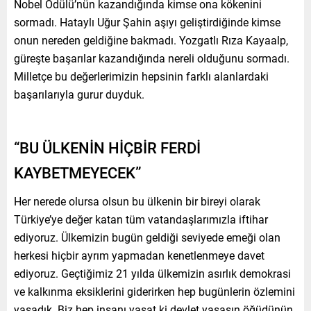
Nobel Ödülü’nün kazandığında kimse ona kökenini
sormadı. Hataylı Uğur Şahin aşıyı geliştirdiğinde kimse
onun nereden geldiğine bakmadı. Yozgatlı Rıza Kayaalp,
güreşte başarılar kazandığında nereli olduğunu sormadı.
Milletçe bu değerlerimizin hepsinin farklı alanlardaki
başarılarıyla gurur duyduk.
“BU ÜLKENİN HİÇBİR FERDİ
KAYBETMEYECEK”
Her nerede olursa olsun bu ülkenin bir bireyi olarak
Türkiye’ye değer katan tüm vatandaşlarımızla iftihar
ediyoruz. Ülkemizin bugün geldiği seviyede emeği olan
herkesi hiçbir ayrım yapmadan kenetlenmeye davet
ediyoruz. Geçtiğimiz 21 yılda ülkemizin asırlık demokrasi
ve kalkınma eksiklerini giderirken hep bugünlerin özlemini
yaşadık. Biz hep insanı yaşat ki devlet yaşasın öğüdünün