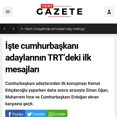
Narin cinayetinde amcadan olay mektup!
İşte cumhurbaşkanı
adaylarının TRT’deki ilk
mesajları
Cumhurbaşkanı adaylarından ilk konuşmayı Kemal
Kılıçdaroğlu yaparken daha sonra sırasıyla Sinan Oğan,
Muharrem İnce ve Cumhurbaşkanı Erdoğan ekran
karşısına geçti.
Paylaş
Tweetle
Gönder