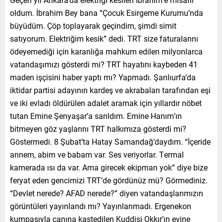
oldum. İbrahim Bey bana “Çocuk Esirgeme Kurumu’nda
büyüdüm. Çöp toplayarak geçindim, şimdi simit
satıyorum. Elektriğim kesik” dedi. TRT size faturalarını
ödeyemediği için karanlığa mahkum edilen milyonlarca
vatandaşımızı gösterdi mi? TRT hayatını kaybeden 41
maden işçisini haber yaptı mı? Yapmadı. Şanlıurfa’da
iktidar partisi adayının kardeş ve akrabaları tarafından eşi
ve iki evladı öldürülen adalet aramak için yıllardır nöbet
tutan Emine Şenyaşar’a sarıldım. Emine Hanım’ın
bitmeyen göz yaşlarını TRT halkımıza gösterdi mi?
Göstermedi. 8 Şubat’ta Hatay Samandağ’daydım. “İçeride
annem, abim ve babam var. Ses veriyorlar. Termal
kamerada ısı da var. Ama girecek ekipman yok” diye bize
feryat eden gencimizi TRT’de gördünüz mü? Görmediniz.
“Devlet nerede? AFAD nerede?” diyen vatandaşlarımızın
görüntüleri yayınlandı mı? Yayınlanmadı. Ergenekon
kumpasıyla canına kastedilen Kuddisi Okkır’ın evine