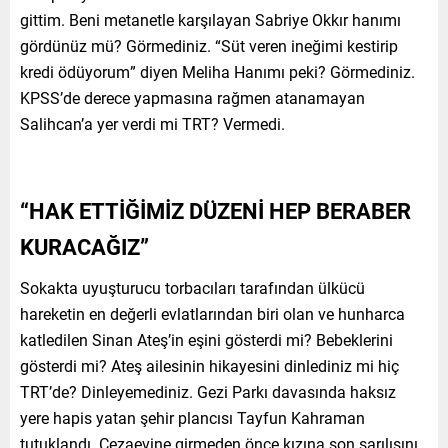
gittim. Beni metanetle karşılayan Sabriye Okkır hanımı
gördünüz mü? Görmediniz. “Süt veren ineğimi kestirip
kredi ödüyorum” diyen Meliha Hanımı peki? Görmediniz.
KPSS’de derece yapmasına rağmen atanamayan
Salihcan’a yer verdi mi TRT? Vermedi.
“HAK ETTİĞİMİZ DÜZENİ HEP BERABER
KURACAĞIZ”
Sokakta uyuşturucu torbacıları tarafından ülkücü
hareketin en değerli evlatlarından biri olan ve hunharca
katledilen Sinan Ateş’in eşini gösterdi mi? Bebeklerini
gösterdi mi? Ateş ailesinin hikayesini dinlediniz mi hiç
TRT’de? Dinleyemediniz. Gezi Parkı davasında haksız
yere hapis yatan şehir plancısı Tayfun Kahraman
tutuklandı. Cezaevine girmeden önce kızına son sarılışını