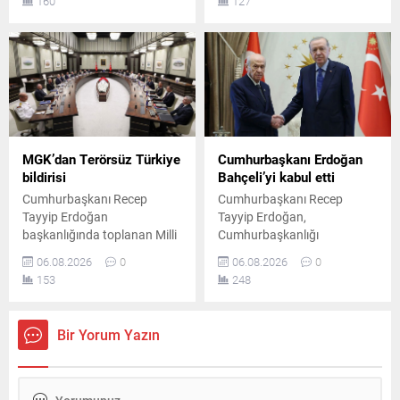
160
127
kapsamında yapılan
MHP'nin yaşadığı tarihi oy
değerlendirmeler sonucunda
kaybı ile yüzde 5 bandına
alındığı açıklandı.
gerilemeleri dikkat çekti.
MGK’dan Terörsüz Türkiye
Cumhurbaşkanı Erdoğan
bildirisi
Bahçeli’yi kabul etti
Cumhurbaşkanı Recep
Cumhurbaşkanı Recep
Tayyip Erdoğan
Tayyip Erdoğan,
başkanlığında toplanan Milli
Cumhurbaşkanlığı
Güvenlik Kurulu'nun
Külliyesi'nde MHP Genel
06.08.2026
0
06.08.2026
0
ardından yayımlanan
Başkanı Devlet Bahçeli ile bir
153
248
bildiride, "Terörsüz Türkiye"
araya geldi. Yaklaşık 45
ve "Terörsüz Bölge"
dakika süren görüşme, Milli
hedeflerine yönelik
Güvenlik Kurulu toplantısı
Bir Yorum Yazın
çalışmaların kararlılıkla
öncesinde gerçekleştirildi.
sürdürüleceği vurgulandı.