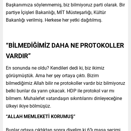
Başkanımıza söylenmemiş, biz bilmiyoruz parti olarak. Bir
partiye İçişleri Bakanlığı, MİT Müsteşarlığı, Kültür
Bakanlığı verilmiş. Herkese her yetki dağıtılmış.
“BİLMEDİĞİMİZ DAHA NE PROTOKOLLER
VARDIR”
En sonunda ne oldu? Kendileri dedi ki, biz ikimiz
görüşmüştük. Ama her şey ortaya çıktı. Bizim
bilmediğimiz Allah bilir ne protokoller vardır biz bilmiyoruz
belki bunlar da yarın çıkacak. HDP ile protokol var mı
bilmem. Muhalefet vatandaşın sıkıntılarını dinleyeceğine
ülkeyi ikiye bölmüşüz.
“ALLAH MEMLEKETİ KORUMUŞ”
Bunlar ortaya çıktıktan sonra diyelim ki 6’lı masa seçimi