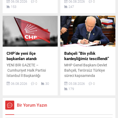
06.08.2026
0
06.08.2026
0
ardından yayımlanan
Başkanı Devlet Bahçeli ile bir
153
247
bildiride, "Terörsüz Türkiye"
araya geldi. Yaklaşık 45
ve "Terörsüz Bölge"
dakika süren görüşme, Milli
hedeflerine yönelik
Güvenlik Kurulu toplantısı
çalışmaların kararlılıkla
öncesinde gerçekleştirildi.
sürdürüleceği vurgulandı.
CHP’de yeni ilçe
Bahçeli “Bin yıllık
başkanları atandı
kardeşliğimiz tescillendi”
YENİ BİR GAZETE –
MHP Genel Başkanı Devlet
Cumhuriyet Halk Partisi
Bahçeli, Terörsüz Türkiye
İstanbul İl Başkanlığı
süreci kapsamında
temmuz ayının 21. gününde
hazırlanan çerçeve yasa
06.08.2026
0
30
05.08.2026
0
yaptığı duyuruyla çok sayıda
teklifine ilişkin
179
ilçe başkanı ile yönetimlerini
değerlendirmelerde bulundu.
tüzüğe ve parti disiplinine
Bahçeli, atılan imzaların
aykırı faaliyetler gerekçesiyle
önemli bir adım olduğunu
Bir Yorum Yazın
görevden uzaklaştırmıştı.
söyledi.
İlgili başkanların disiplin
kuruluna sevk edilmesinin