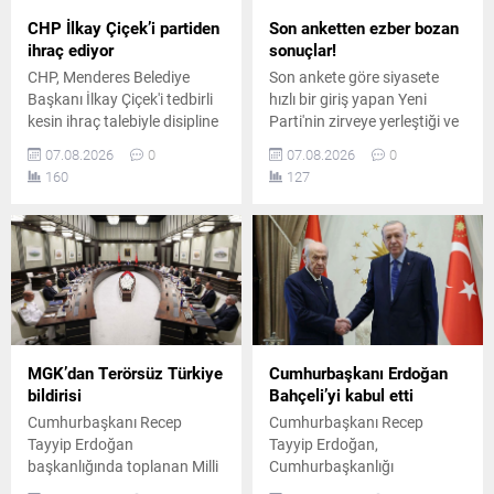
CHP İlkay Çiçek’i partiden
Son anketten ezber bozan
ihraç ediyor
sonuçlar!
CHP, Menderes Belediye
Son ankete göre siyasete
Başkanı İlkay Çiçek'i tedbirli
hızlı bir giriş yapan Yeni
kesin ihraç talebiyle disipline
Parti'nin zirveye yerleştiği ve
sevk etti. Kararın, parti
AK Parti'nin ikinci sırada yer
07.08.2026
0
07.08.2026
0
ilkeleri ve örgüt disiplini
aldığı ankette, CHP ve
160
127
kapsamında yapılan
MHP'nin yaşadığı tarihi oy
değerlendirmeler sonucunda
kaybı ile yüzde 5 bandına
alındığı açıklandı.
gerilemeleri dikkat çekti.
MGK’dan Terörsüz Türkiye
Cumhurbaşkanı Erdoğan
bildirisi
Bahçeli’yi kabul etti
Cumhurbaşkanı Recep
Cumhurbaşkanı Recep
Tayyip Erdoğan
Tayyip Erdoğan,
başkanlığında toplanan Milli
Cumhurbaşkanlığı
Güvenlik Kurulu'nun
Külliyesi'nde MHP Genel