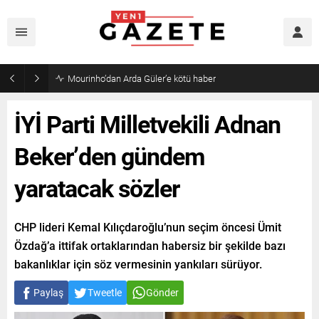
Mourinho’dan Arda Güler’e kötü haber
İYİ Parti Milletvekili Adnan
Beker’den gündem
yaratacak sözler
CHP lideri Kemal Kılıçdaroğlu’nun seçim öncesi Ümit
Özdağ’a ittifak ortaklarından habersiz bir şekilde bazı
bakanlıklar için söz vermesinin yankıları sürüyor.
Paylaş
Tweetle
Gönder