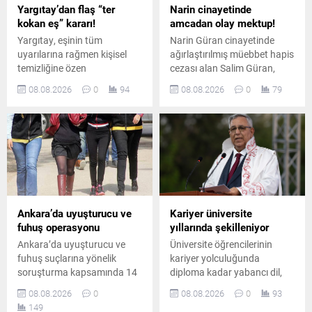
Yargıtay’dan flaş “ter
Narin cinayetinde
kokan eş” kararı!
amcadan olay mektup!
Yargıtay, eşinin tüm
Narin Güran cinayetinde
uyarılarına rağmen kişisel
ağırlaştırılmış müebbet hapis
temizliğine özen
cezası alan Salim Güran,
göstermeyen ve sürekli ter
cezaevinden yazdığı
08.08.2026
0
94
08.08.2026
0
79
koktuğu belirtilen erkeği
mektupta suçsuz olduğunu
boşanma davasında tam
savundu. Güran, cinayetin
kusurlu kabul etti. Çiftin
failinin Nevzat Bahtiyar
boşanmasına karar verildi.
olduğunu öne sürdü.
Ankara’da uyuşturucu ve
Kariyer üniversite
fuhuş operasyonu
yıllarında şekilleniyor
Ankara’da uyuşturucu ve
Üniversite öğrencilerinin
fuhuş suçlarına yönelik
kariyer yolculuğunda
soruşturma kapsamında 14
diploma kadar yabancı dil,
şüpheli hakkında gözaltı
teknoloji bilgisi, staj ve
08.08.2026
0
08.08.2026
0
93
kararı verildi. Düzenlenen
uygulamalı deneyimin de
149