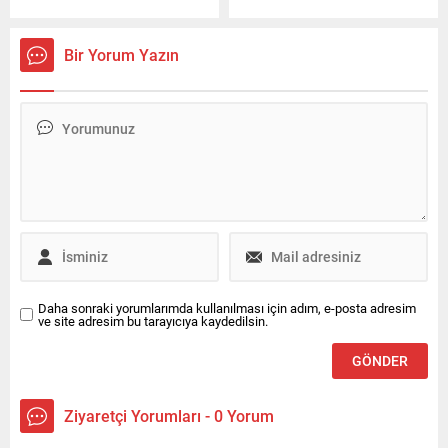
operasyonda 8 şüpheli
belirleyici olduğunu belirten
yakalanırken, diğer
Prof. Dr. Abdullah Kuzu,
şüphelilerin yakalanması için
gençlere önemli mesajlar
Bir Yorum Yazın
çalışmalar sürüyor.
verdi.
Daha sonraki yorumlarımda kullanılması için adım, e-posta adresim
ve site adresim bu tarayıcıya kaydedilsin.
Ziyaretçi Yorumları - 0 Yorum