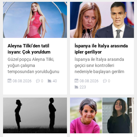
Aleyna Tilki’den tatil
İspanya ile İtalya arasında
isyanı: Çok yoruldum
ipler geriliyor
Güzel popçu Aleyna Tilki,
İspanya ile İtalya arasında
yoğun çalışma
geçici sınır kontrolleri
temposundan yorulduğunu
nedeniyle başlayan gerilim
belirterek sosyal medya
büyüdü. İspanya, İtalya’nın
08.08.2026
0
40
08.08.2026
0
hesabından yaptığı
kontrolleri kaldırmaması
223
paylaşımla tatil özlemini dile
üzerine karşılık verme kararı
getirdi.
aldı. Uygulama 7 Eylül’e
kadar sürecek.