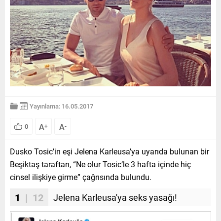
Yayınlama: 16.05.2017
A
A
0
+
-
Dusko Tosic’in eşi Jelena Karleusa’ya uyarıda bulunan bir
Beşiktaş taraftarı, “Ne olur Tosic’le 3 hafta içinde hiç
cinsel ilişkiye girme” çağrısında bulundu.
1
| 12
Jelena Karleusa'ya seks yasağı!