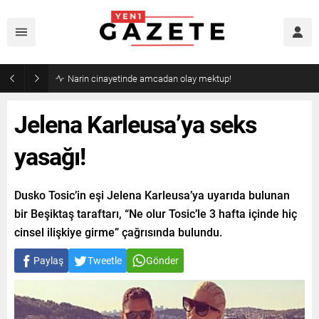
Narin cinayetinde amcadan olay mektup!
Jelena Karleusa’ya seks
yasağı!
Dusko Tosic’in eşi Jelena Karleusa’ya uyarıda bulunan
bir Beşiktaş taraftarı, “Ne olur Tosic’le 3 hafta içinde hiç
cinsel ilişkiye girme” çağrısında bulundu.
Paylaş
Tweetle
Gönder