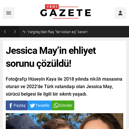
Yargıtay’dan flaş “ter kokan eş” kararı!
Jessica May’in ehliyet
sorunu çözüldü!
Fotoğrafçı Hüseyin Kaya ile 2018 yılında nikâh masasına
oturan ve 2022’de Türk vatandaşı olan Jessica May,
sürücü belgesi ile ilgili bir sıkıntı yaşadı.
Paylaş
Tweetle
Gönder