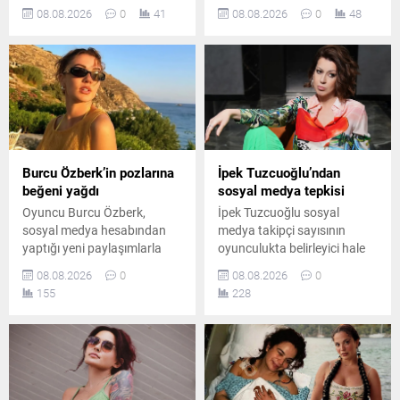
belirterek sosyal medya
mecralarda ilk sırayı alırken,
08.08.2026
0
41
08.08.2026
0
48
hesabından yaptığı
Zihni Göktay ve Kadir İnanır
paylaşımla tatil özlemini dile
vefatlarının ardından haber
getirdi.
ve anma gündemiyle dikkat
çekti.
Burcu Özberk’in pozlarına
İpek Tuzcuoğlu’ndan
beğeni yağdı
sosyal medya tepkisi
Oyuncu Burcu Özberk,
İpek Tuzcuoğlu sosyal
sosyal medya hesabından
medya takipçi sayısının
yaptığı yeni paylaşımlarla
oyunculukta belirleyici hale
takipçilerinin beğenisini
gelmesini eleştirdi. Usta
08.08.2026
0
08.08.2026
0
kazandı. Formda
oyuncu, gerçek sanatın
155
228
görüntüsüyle dikkat çeken
rakamlarla ölçülemeyeceğini
Özberk’in fotoğrafları kısa
belirterek genç sanatçılara
sürede çok sayıda yorum
önemli bir mesaj verdi ve
aldı.
emeğin değerini özellikle de
vurguladı.