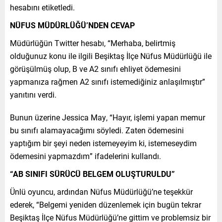
hesabını etiketledi.
NÜFUS MÜDÜRLÜĞÜ’NDEN CEVAP
Müdürlüğün Twitter hesabı, “Merhaba, belirtmiş
olduğunuz konu ile ilgili Beşiktaş İlçe Nüfus Müdürlüğü ile
görüşülmüş olup, B ve A2 sınıfı ehliyet ödemesini
yapmanıza rağmen A2 sınıfı istemediğiniz anlaşılmıştır”
yanıtını verdi.
Bunun üzerine Jessica May, “Hayır, işlemi yapan memur
bu sınıfı alamayacağımı söyledi. Zaten ödemesini
yaptığım bir şeyi neden istemeyeyim ki, istemeseydim
ödemesini yapmazdım” ifadelerini kullandı.
“AB SINIFI SÜRÜCÜ BELGEM OLUŞTURULDU”
Ünlü oyuncu, ardından Nüfus Müdürlüğü’ne teşekkür
ederek, “Belgemi yeniden düzenlemek için bugün tekrar
Beşiktaş İlçe Nüfus Müdürlüğü’ne gittim ve problemsiz bir