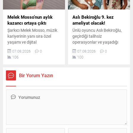
Melek Mosso’nun aylık
Aslı Bekiroğlu 9. kez
kazancı ortaya çıktı
ameliyat olacak!
Şarkıcı Melek Mosso, müzik
Ünlü oyuncu Aslı Bekiroğlu,
kariyerinin yanı sıra özel
geçirdiği talihsiz
yaşamı ve dijital
operasyonlar ve yaşadığı
platformlardaki
ciddi sağlık sorunlarının
07.08.2026
0
07.08.2026
0
çalışmalarıyla da adından
ardından, sekiz ameliyatın
106
100
söz ettiriyor. Instagram’da
sonrasında dokuzuncu kez
ücretli abonelik sistemini
ameliyat masasına
kullanan Mosso’nun abone
yatacağını duyurdu.
Bir Yorum Yazın
sayısı ve buradan elde ettiği
aylık gelir belli oldu.