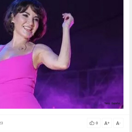
A
A
23
0
+
-