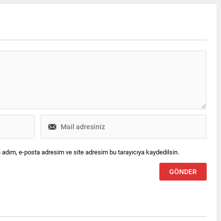
uz yaşında hayata gözlerini
derin bir üzüntü duyduğunu
mdu.
belirterek taziye mesajı
yayımladı.
 adım, e-posta adresim ve site adresim bu tarayıcıya kaydedilsin.