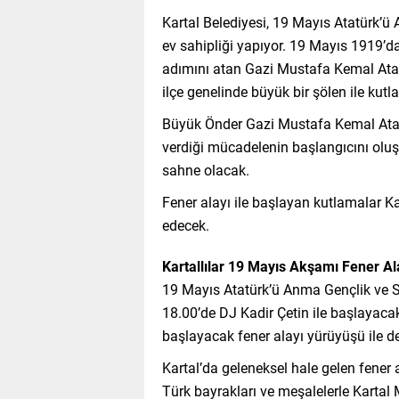
Kartal Belediyesi, 19 Mayıs Atatürk’ü
ev sahipliği yapıyor. 19 Mayıs 1919’
adımını atan Gazi Mustafa Kemal Atat
ilçe genelinde büyük bir şölen ile kut
Büyük Önder Gazi Mustafa Kemal Atat
verdiği mücadelenin başlangıcını oluşt
sahne olacak.
Fener alayı ile başlayan kutlamalar 
edecek.
Kartallılar 19 Mayıs Akşamı Fener A
19 Mayıs Atatürk’ü Anma Gençlik ve S
18.00’de DJ Kadir Çetin ile başlayac
başlayacak fener alayı yürüyüşü ile 
Kartal’da geleneksel hale gelen fener a
Türk bayrakları ve meşalelerle Karta