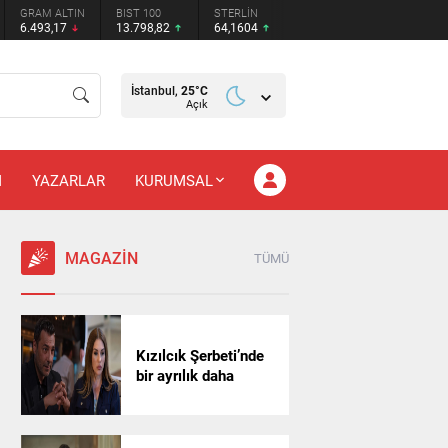
GRAM ALTIN
BIST 100
STERLİN
6.493,17
13.798,82
64,1604
İstanbul,
25
°C
Açık
M
YAZARLAR
KURUMSAL
MAGAZİN
TÜMÜ
Kızılcık Şerbeti’nde
bir ayrılık daha