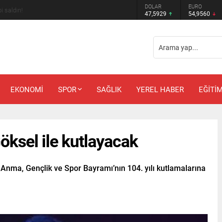
DOLAR
EURO
m bekleyenlere kötü haber!
47,5929
54,9560
EKONOMİ
SPOR
SAĞLIK
YEREL HABER
EĞİTİ
öksel ile kutlayacak
 Anma, Gençlik ve Spor Bayramı’nın 104. yılı kutlamalarına