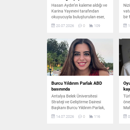
Hasan Aydın’ın kaleme aldığı ve
Niz
Karina Yayınevi tarafından
vat
okuyucuyla buluşturulan eser,
bir 
yapay zekânın katkılarıyla
Çoc
20.07.2026
0
109
1
insanın varoluş serüvenini,
anla
doğayla bağlarını ve evrenin
ve s
gizemlerini kadim sorular
pla
eşliğinde ele alıyor.
say
Burcu Yıldırım Parlak ABD
Oyu
basınında
kay
Antalya Belek Üniversitesi
Tür
Strateji ve Geliştirme Dairesi
öne
Başkanı Burcu Yıldırım Parlak,
Mah
soyut sanat alanındaki özgün
unu
14.07.2026
0
116
0
çalışmalarıyla Amerika'da
oyu
yayımlanan uluslararası sanat
gör