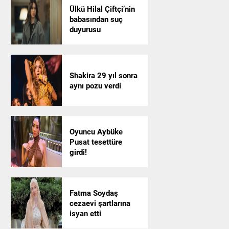
Ülkü Hilal Çiftçi’nin
babasından suç
duyurusu
Shakira 29 yıl sonra
aynı pozu verdi
Oyuncu Aybüke
Pusat tesettüre
girdi!
Fatma Soydaş
cezaevi şartlarına
isyan etti