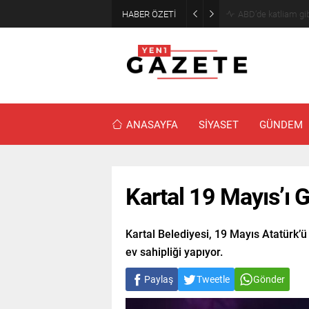
HABER ÖZETİ
Akaryakıtta indiri
ANASAYFA
SİYASET
GÜNDEM
Kartal 19 Mayıs’ı G
Kartal Belediyesi, 19 Mayıs Atatürk’ü
ev sahipliği yapıyor.
Paylaş
Tweetle
Gönder