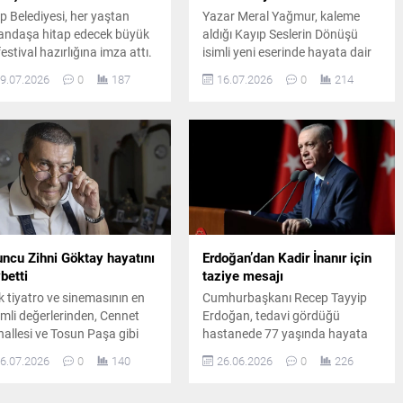
ip Belediyesi, her yaştan
Yazar Meral Yağmur, kaleme
andaşa hitap edecek büyük
aldığı Kayıp Seslerin Dönüşü
festival hazırlığına imza attı.
isimli yeni eserinde hayata dair
uklar için eğlence dolu
kırılganlıkları, içsel dönüşümü,
9.07.2026
0
187
16.07.2026
0
214
rın, yetişkinler için ise müzik
adaleti ve kadınların gücünü
ürpriz etkinliklerin
samimi bir dille işleyerek
nlandığı "ÇareFest" için geri
okuyucularını derin bir
ım resmen başladı.
farkındalık yolculuğuna
çıkarıyor.
ncu Zihni Göktay hayatını
Erdoğan’dan Kadir İnanır için
betti
taziye mesajı
k tiyatro ve sinemasının en
Cumhurbaşkanı Recep Tayyip
mli değerlerinden, Cennet
Erdoğan, tedavi gördüğü
allesi ve Tosun Paşa gibi
hastanede 77 yaşında hayata
tulmaz yapımların usta
gözlerini yuman Türk
6.07.2026
0
140
26.06.2026
0
226
ncusu Zihni Göktay, tedavi
sinemasının efsane aktörü
düğü hastanede yetmiş
Kadir İnanır'ın vefatı nedeniyle