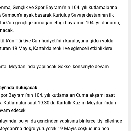
 Anma, Gençlik ve Spor Bayramı’nın 104. yılı kutlamalarına
da Samsun’a ayak basarak Kurtuluş Savaşı destanının ilk
ürk’ün gençliğe armağan ettiği bayramın 104. yıl dönümü,
lanacak.
ürk’ün Türkiye Cumhuriyeti’nin kuruluşuna giden yolda
uran 19 Mayıs, Kartal’da renkli ve eğlenceli etkinliklere
Kartal Meydanı’nda yapılacak Göksel konseriyle devam
layı’nda Buluşacak
por Bayramı’nın 104. yılı kutlamaları Cuma akşamı saat
ak. Kutlamalar saat 19:30’da Kartallı Kazım Meydanı’ndan
devam edecek.
layında; bu yıl da gencinden yaşlısına binlerce kişi ellerinde
l Meydanı’na doğru yürüyerek 19 Mayıs coşkusuna hep