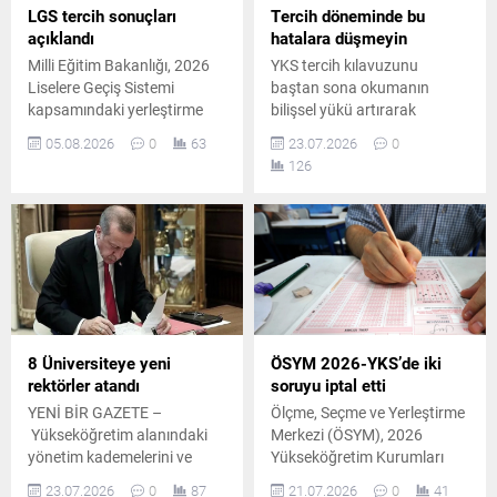
LGS tercih sonuçları
Tercih döneminde bu
açıklandı
hatalara düşmeyin
Milli Eğitim Bakanlığı, 2026
YKS tercih kılavuzunu
Liselere Geçiş Sistemi
baştan sona okumanın
kapsamındaki yerleştirme
bilişsel yükü artırarak
sonuçlarını ve boş
kaygıya yol açtığını belirten
05.08.2026
0
63
23.07.2026
0
kontenjanları erişime açtı.
uzmanlar, adayların hedefe
126
Nakil başvuruları ise 5
yönelik bölümlere
Ağustos'ta başlayacak.
odaklanması gerektiğini
vurgulayarak doğru tercih
sürecinin püf noktalarını
paylaştı.
8 Üniversiteye yeni
ÖSYM 2026-YKS’de iki
rektörler atandı
soruyu iptal etti
YENİ BİR GAZETE –
Ölçme, Seçme ve Yerleştirme
Yükseköğretim alanındaki
Merkezi (ÖSYM), 2026
yönetim kademelerini ve
Yükseköğretim Kurumları
üniversite rektörlüklerini
Sınavı'nda iki sorunun iptal
23.07.2026
0
87
21.07.2026
0
41