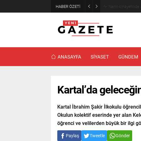
HABER ÖZETİ
Narin cinayetinde
ANASAYFA
SİYASET
GÜNDEM
Kartal’da geleceğin
Kartal İbrahim Şakir İlkokulu öğrencil
Okulun kolektif eserinde yer alan Ke
öğrenci ve velilerden büyük bir ilgi g
Paylaş
Tweetle
Gönder