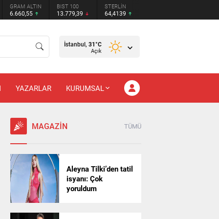
GRAM ALTIN
BIST 100
STERLİN
6.660,55
13.779,39
64,4139
İstanbul,
31
°C
Açık
M
YAZARLAR
KURUMSAL
MAGAZİN
TÜMÜ
Aleyna Tilki’den tatil
isyanı: Çok
yoruldum