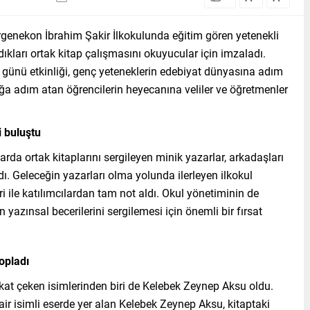
rgenekon İbrahim Şakir İlkokulunda eğitim gören yetenekli
dıkları ortak kitap çalışmasını okuyucular için imzaladı.
 günü etkinliği, genç yeteneklerin edebiyat dünyasına adım
ğa adım atan öğrencilerin heyecanına veliler ve öğretmenler
 buluştu
rda ortak kitaplarını sergileyen minik yazarlar, arkadaşları
adı. Geleceğin yazarları olma yolunda ilerleyen ilkokul
eri ile katılımcılardan tam not aldı. Okul yönetiminin de
 yazınsal becerilerini sergilemesi için önemli bir fırsat
opladı
t çeken isimlerinden biri de Kelebek Zeynep Aksu oldu.
Şair isimli eserde yer alan Kelebek Zeynep Aksu, kitaptaki