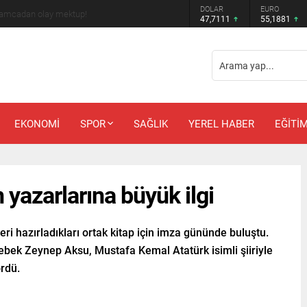
DOLAR
EURO
 amcadan olay mektup!
47,7111
55,1881
EKONOMİ
SPOR
SAĞLIK
YEREL HABER
EĞİTİ
 yazarlarına büyük ilgi
eri hazırladıkları ortak kitap için imza gününde buluştu.
lebek Zeynep Aksu, Mustafa Kemal Atatürk isimli şiiriyle
ördü.