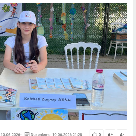
A
A
 10.06.2026
Düzenleme: 10.06.2026 21:28
0
+
-