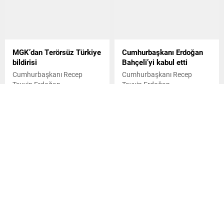
MGK’dan Terörsüz Türkiye
Cumhurbaşkanı Erdoğan
bildirisi
Bahçeli’yi kabul etti
Cumhurbaşkanı Recep
Cumhurbaşkanı Recep
Tayyip Erdoğan
Tayyip Erdoğan,
başkanlığında toplanan Milli
Cumhurbaşkanlığı
Güvenlik Kurulu'nun
Külliyesi'nde MHP Genel
06.08.2026
0
06.08.2026
0
ardından yayımlanan
Başkanı Devlet Bahçeli ile bir
bildiride, "Terörsüz Türkiye"
araya geldi. Yaklaşık 45
ve "Terörsüz Bölge"
dakika süren görüşme, Milli
hedeflerine yönelik
Güvenlik Kurulu toplantısı
çalışmaların kararlılıkla
öncesinde gerçekleştirildi.
sürdürüleceği vurgulandı.
CHP’de yeni ilçe
Bahçeli “Bin yıllık
başkanları atandı
kardeşliğimiz tescillendi”