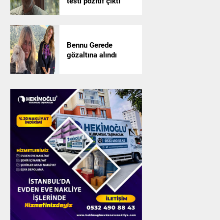
testi pozitif çıktı
Bennu Gerede
gözaltına alındı