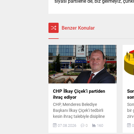
siyasi partilerle de, biz gelmeyiz, çünkü
Benzer Konular
CHP İlkay Çiçek’i partiden
Son
ihraç ediyor
son
CHP, Menderes Belediye
Son
Başkanı İlkay Çiçek'i tedbirli
bir 
kesin ihraç talebiyle disipline
zirv
sevk etti. Kararın, parti ilkeleri ve
ikin
07.08.2026
0
160
0
örgüt disiplini kapsamında
CHP