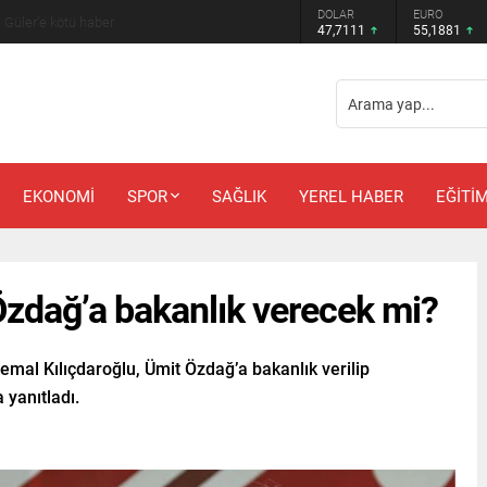
DOLAR
EURO
 Güler’e kötü haber
47,7111
55,1881
EKONOMİ
SPOR
SAĞLIK
YEREL HABER
EĞİTİ
Özdağ’a bakanlık verecek mi?
emal Kılıçdaroğlu, Ümit Özdağ’a bakanlık verilip
 yanıtladı.