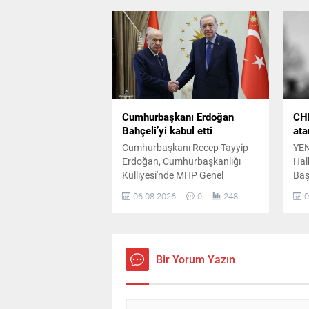
yapılan değerlendirmeler
oy 
sonucunda alındığı açıklandı.
geri
Cumhurbaşkanı Erdoğan
CHP
Bahçeli’yi kabul etti
ata
Cumhurbaşkanı Recep Tayyip
YEN
Erdoğan, Cumhurbaşkanlığı
Halk
Külliyesi'nde MHP Genel
Baş
Başkanı Devlet Bahçeli ile bir
gün
06.08.2026
0
248
0
araya geldi. Yaklaşık 45 dakika
say
süren görüşme, Milli Güvenlik
yön
Kurulu toplantısı öncesinde
disi
gerçekleştirildi.
ger
uzak
Bir Yorum Yazın
dis
edi
teş