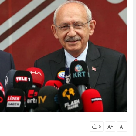
A
A
0
+
-