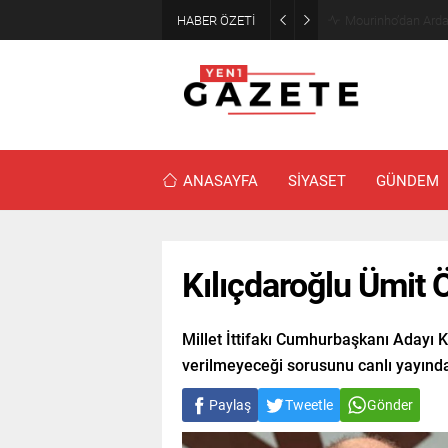
HABER ÖZETİ
Mourinho’dan Arda
ANASAYFA
SİYASET
GÜNDEM
Kılıçdaroğlu Ümit 
Millet İttifakı Cumhurbaşkanı Adayı K
verilmeyeceği sorusunu canlı yayında
Paylaş
Tweetle
Gönder