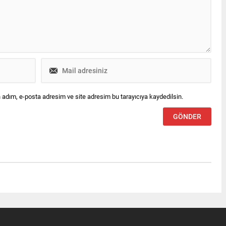
ecine girildi. Resmî
urunun kısa sürede
ılması bekleniyor Parti...
 adım, e-posta adresim ve site adresim bu tarayıcıya kaydedilsin.