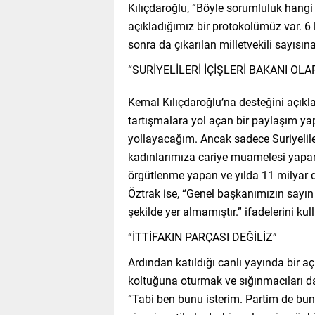
Kılıçdaroğlu, “Böyle sorumluluk hang
açıkladığımız bir protokolümüz var. 6 l
sonra da çıkarılan milletvekili sayısına
“SURİYELİLERİ İÇİŞLERİ BAKANI O
Kemal Kılıçdaroğlu’na desteğini açık
tartışmalara yol açan bir paylaşım yap
yollayacağım. Ancak sadece Suriyelile
kadınlarımıza cariye muamelesi yapan,
örgütlenme yapan ve yılda 11 milyar d
Öztrak ise, “Genel başkanımızın sayı
şekilde yer almamıştır.” ifadelerini kul
“İTTİFAKIN PARÇASI DEĞİLİZ”
Ardından katıldığı canlı yayında bir a
koltuğuna oturmak ve sığınmacıları da 
“Tabi ben bunu isterim. Partim de bun