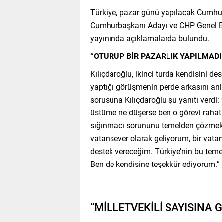
Türkiye, pazar günü yapılacak Cumhurbaş
Cumhurbaşkanı Adayı ve CHP Genel Ba
yayınında açıklamalarda bulundu.
“OTURUP BİR PAZARLIK YAPILMADI
Kılıçdaroğlu, ikinci turda kendisini d
yaptığı görüşmenin perde arkasını anla
sorusuna Kılıçdaroğlu şu yanıtı verdi: 
üstüme ne düşerse ben o görevi rahatl
sığınmacı sorununu temelden çözmek, Tü
vatansever olarak geliyorum, bir vatan
destek vereceğim. Türkiye’nin bu temel
Ben de kendisine teşekkür ediyorum.”
“MİLLETVEKİLİ SAYISINA 