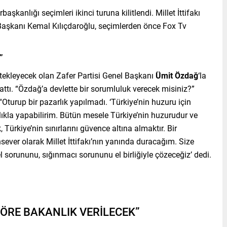
kanlığı seçimleri ikinci turuna kilitlendi. Millet İttifakı
şkanı Kemal Kılıçdaroğlu, seçimlerden önce Fox Tv
”
estekleyecek olan Zafer Partisi Genel Başkanı
Ümit Özdağ
‘la
ttı. “Özdağ’a devlette bir sorumluluk verecek misiniz?”
“Oturup bir pazarlık yapılmadı. ‘Türkiye’nin huzuru için
ıkla yapabilirim. Bütün mesele Türkiye’nin huzurudur ve
rkiye’nin sınırlarını güvence altına almaktır. Bir
sever olarak Millet İttifakı’nın yanında duracağım. Size
 sorununu, sığınmacı sorununu el birliğiyle çözeceğiz’ dedi.
GÖRE BAKANLIK VERİLECEK”