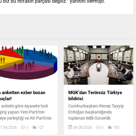
 biz bu ittifakın parçası değiliz.” yanıtını vermişti.
 anketten ezber bozan
MGK’dan Terörsüz Türkiye
uçlar!
bildirisi
 ankete göre siyasete hızlı
Cumhurbaşkanı Recep Tayyip
giriş yapan Yeni Parti'nin
Erdoğan başkanlığında
eye yerleştiği ve AK Parti'nin
toplanan Milli Güvenlik
ci sırada yer aldığı ankette,
Kurulu'nun ardından
7.08.2026
0
127
06.08.2026
0
153
 ve MHP'nin yaşadığı tarihi
yayımlanan bildiride, "Terörsüz