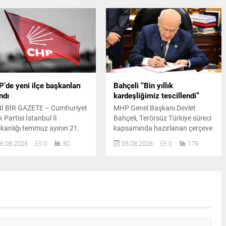
kaybı ile yüzde 5 bandına
Türkiye" ve "Terörsüz Bölge"
lemeleri dikkat çekti.
hedeflerine yönelik çalışmaların
kararlılıkla sürdürüleceği
vurgulandı.
’de yeni ilçe başkanları
Bahçeli “Bin yıllık
ndı
kardeşliğimiz tescillendi”
İ BİR GAZETE – Cumhuriyet
MHP Genel Başkanı Devlet
 Partisi İstanbul İl
Bahçeli, Terörsüz Türkiye süreci
kanlığı temmuz ayının 21.
kapsamında hazırlanan çerçeve
ünde yaptığı duyuruyla çok
yasa teklifine ilişkin
6.08.2026
0
30
05.08.2026
0
179
ıda ilçe başkanı ile
değerlendirmelerde bulundu.
etimlerini tüzüğe ve parti
Bahçeli, atılan imzaların önemli
plinine aykırı faaliyetler
bir adım olduğunu söyledi.
ekçesiyle görevden
laştırmıştı. İlgili başkanların
iplin kuruluna sevk
lmesinin ardından
kilatlarda yeni bir yapılanma