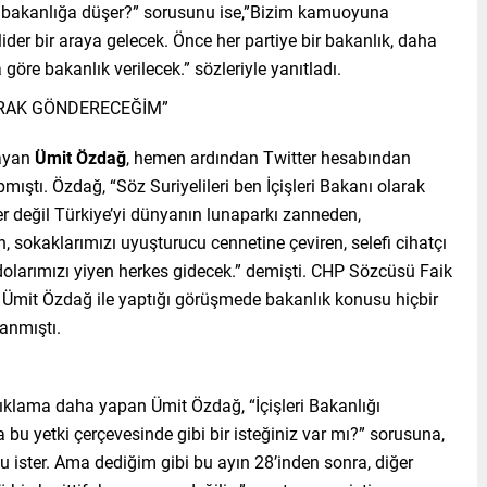
i bakanlığa düşer?” sorusunu ise,”Bizim kamuoyuna
ider bir araya gelecek. Önce her partiye bir bakanlık, daha
 göre bakanlık verilecek.” sözleriyle yanıtladı.
LARAK GÖNDERECEĞİM”
layan
Ümit Özdağ
, hemen ardından Twitter hesabından
mıştı. Özdağ, “Söz Suriyelileri ben İçişleri Bakanı olarak
r değil Türkiye’yi dünyanın lunaparkı zanneden,
 sokaklarımızı uyuşturucu cennetine çeviren, selefi cihatçı
olarımızı yiyen herkes gidecek.” demişti. CHP Sözcüsü Faik
n Ümit Özdağ ile yaptığı görüşmede bakanlık konusu hiçbir
lanmıştı.
çıklama daha yapan Ümit Özdağ, “İçişleri Bakanlığı
bu yetki çerçevesinde gibi bir isteğiniz var mı?” sorusuna,
u ister. Ama dediğim gibi bu ayın 28’inden sonra, diğer