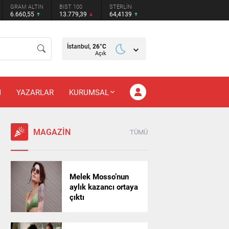
GRAM ALTIN
BIST 100
STERLİN
6.660,55
13.779,39
64,4139
İstanbul,
26
°C
Açık
M
YAZARLAR
KURUMSAL
MAGAZİN
TÜMÜ
Melek Mosso’nun
aylık kazancı ortaya
çıktı