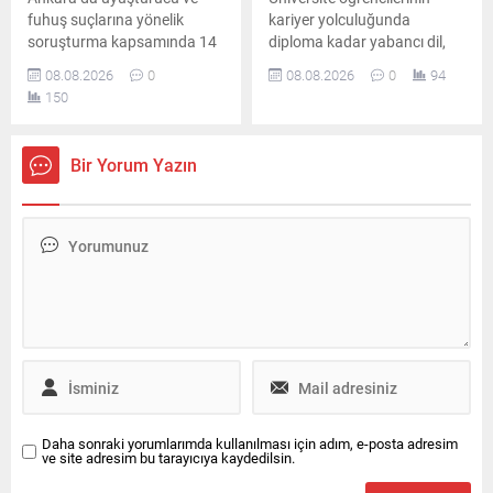
fuhuş suçlarına yönelik
kariyer yolculuğunda
soruşturma kapsamında 14
diploma kadar yabancı dil,
şüpheli hakkında gözaltı
teknoloji bilgisi, staj ve
08.08.2026
0
08.08.2026
0
94
kararı verildi. Düzenlenen
uygulamalı deneyimin de
150
operasyonda 8 şüpheli
belirleyici olduğunu belirten
yakalanırken, diğer
Prof. Dr. Abdullah Kuzu,
şüphelilerin yakalanması için
gençlere önemli mesajlar
Bir Yorum Yazın
çalışmalar sürüyor.
verdi.
Daha sonraki yorumlarımda kullanılması için adım, e-posta adresim
ve site adresim bu tarayıcıya kaydedilsin.