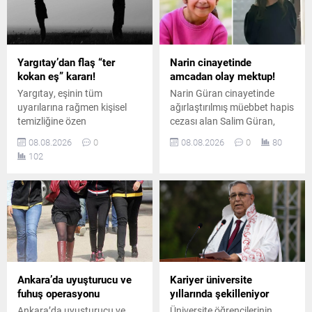
Yargıtay’dan flaş “ter
Narin cinayetinde
kokan eş” kararı!
amcadan olay mektup!
Yargıtay, eşinin tüm
Narin Güran cinayetinde
uyarılarına rağmen kişisel
ağırlaştırılmış müebbet hapis
temizliğine özen
cezası alan Salim Güran,
göstermeyen ve sürekli ter
cezaevinden yazdığı
08.08.2026
0
08.08.2026
0
80
koktuğu belirtilen erkeği
mektupta suçsuz olduğunu
102
boşanma davasında tam
savundu. Güran, cinayetin
kusurlu kabul etti. Çiftin
failinin Nevzat Bahtiyar
boşanmasına karar verildi.
olduğunu öne sürdü.
Ankara’da uyuşturucu ve
Kariyer üniversite
fuhuş operasyonu
yıllarında şekilleniyor
Ankara’da uyuşturucu ve
Üniversite öğrencilerinin