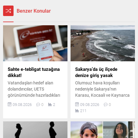
Benzer Konular
Sahte e-tebligat tuzağına
Sakarya’da üç ilçede
dikkat!
denize giriş yasak
Vatandaşları hedef alan
Olumsuz hava koşulları
dolandırıcılar, UETS
nedeniyle Sakarya’nın
görünümünde hazırladıkları
Karasu, Kocaali ve Kaynarca
sahte e-postalarla e-Devlet
ilçelerinde denize girmek
09.08.2026
0
2
09.08.2026
0
bilgilerini ele geçirmeye
yasaklandı. Yetkililer,
211
çalışıyor. Uzmanlar, sahte
vatandaşları denize
bağlantılara karşı uyarıyor.
girmemeleri konusunda
uyardı.