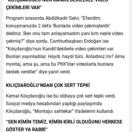
ÇEKİMLERİ VAR”
Program sırasında Abdülkadir Selvi, “Efendim,
konuşmanızda 2 defa ‘Bunlarla video çekmişlerdir’
dediniz. Ben onu tam anlayamadım yani kim neyle video
çekmiş?” diye sordu. Cumhurbaşkanı Erdoğan ise
“Kılıçdaroğlu’nun Kandil’dekilerle video çekimleri var.
Bunları yayınladılar. Haydi, haydi türü. Anladınız mı? Ama
montaj, ama şu, ama bu PKK’lılar videolarla bunlara
destek verdiler” diye yanıt verdi.
KILIÇDAROĞLU’NDAN ÇOK SERT TEPKİ
Kemal Kılıçdaroğlu ise bu iddiaya çok sert tepki verdi.
Sosyal medya hesabından yaptığı paylaşımda
Kılıçdaroğlu, “Montajcı sahtekar” ifadelerini kullandı.
“SEN KİMİN TEMİZ, KİMİN KİRLİ OLDUĞUNU HERKESE
GÖSTER YA RABBİ”