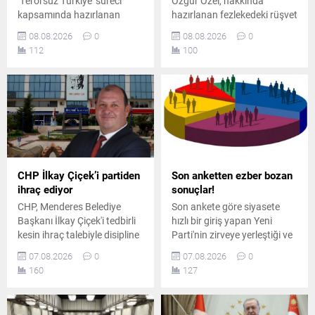
‘Terörsüz Türkiye’ süreci
Özgür Özel, hakkında
kapsamında hazırlanan
hazırlanan fezlekedeki rüşvet
çerçeve yasa teklifini
iddiasına tepki göstererek,
08.08.2026
0
08.08.2026
0
görüşmek üzere toplandı.
kurultay masrafları için para
112
100
Toplantıda iktidar ve
verilmiş olsa bile bunun
muhalefet milletvekilleri
rüşvet sayılamayacağını
arasında usul ve içerik
savundu.
tartışmaları yaşandı.
CHP İlkay Çiçek’i partiden
Son anketten ezber bozan
ihraç ediyor
sonuçlar!
CHP, Menderes Belediye
Son ankete göre siyasete
Başkanı İlkay Çiçek'i tedbirli
hızlı bir giriş yapan Yeni
kesin ihraç talebiyle disipline
Parti'nin zirveye yerleştiği ve
sevk etti. Kararın, parti
AK Parti'nin ikinci sırada yer
07.08.2026
0
07.08.2026
0
ilkeleri ve örgüt disiplini
aldığı ankette, CHP ve
160
127
kapsamında yapılan
MHP'nin yaşadığı tarihi oy
değerlendirmeler sonucunda
kaybı ile yüzde 5 bandına
alındığı açıklandı.
gerilemeleri dikkat çekti.