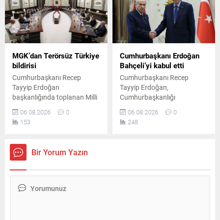
MGK’dan Terörsüz Türkiye
Cumhurbaşkanı Erdoğan
bildirisi
Bahçeli’yi kabul etti
Cumhurbaşkanı Recep
Cumhurbaşkanı Recep
Tayyip Erdoğan
Tayyip Erdoğan,
başkanlığında toplanan Milli
Cumhurbaşkanlığı
Güvenlik Kurulu'nun
Külliyesi'nde MHP Genel
06.08.2026
0
06.08.2026
0
ardından yayımlanan
Başkanı Devlet Bahçeli ile bir
153
248
bildiride, "Terörsüz Türkiye"
araya geldi. Yaklaşık 45
ve "Terörsüz Bölge"
dakika süren görüşme, Milli
hedeflerine yönelik
Güvenlik Kurulu toplantısı
Bir Yorum Yazın
çalışmaların kararlılıkla
öncesinde gerçekleştirildi.
sürdürüleceği vurgulandı.