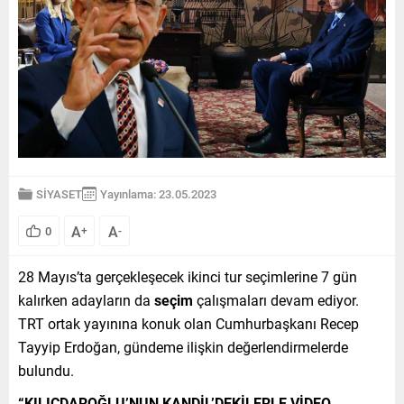
SİYASET
Yayınlama: 23.05.2023
A
A
0
+
-
28 Mayıs’ta gerçekleşecek ikinci tur seçimlerine 7 gün
kalırken adayların da
seçim
çalışmaları devam ediyor.
TRT ortak yayınına konuk olan Cumhurbaşkanı Recep
Tayyip Erdoğan, gündeme ilişkin değerlendirmelerde
bulundu.
“KILIÇDAROĞLU’NUN KANDİL’DEKİLERLE VİDEO