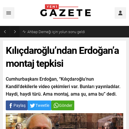
Mourinho’dan Arda Güler’e kötü haber
Kılıçdaroğlu’ndan Erdoğan’a
montaj tepkisi
Cumhurbaşkanı Erdoğan, “Kılıçdaroğlu’nun
Kandil’dekilerle video çekimleri var. Bunları yayınladılar.
Haydi, haydi türü. Ama montaj, ama şu, ama bu” dedi.
Paylaş
Tweetle
Gönder