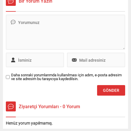
Bir Yorum Yazın
sıcaklıklarının mevsim
yürütülen çalışmaları
normallerinin üzerinde
değerlendirdi.
seyredeceği bildirildi.
Meteoroloji tarafından
paylaşılan son tahminlere
göre, ülkenin kuzey kesimleri
ile Akdeniz’in parçalı ve yer
yer çok bulutlu geçeceği
öngörülüyor. Toroslar
mevkii,...
Daha sonraki yorumlarımda kullanılması için adım, e-posta adresim
ve site adresim bu tarayıcıya kaydedilsin.
Ziyaretçi Yorumları - 0 Yorum
Henüz yorum yapılmamış.