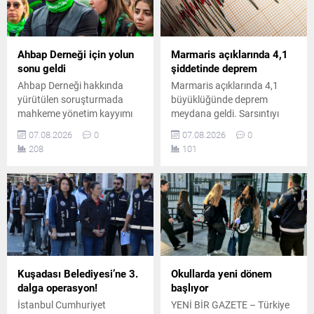
Ahbap Derneği için yolun
Marmaris açıklarında 4,1
sonu geldi
şiddetinde deprem
Ahbap Derneği hakkında
Marmaris açıklarında 4,1
yürütülen soruşturmada
büyüklüğünde deprem
mahkeme yönetim kayyımı
meydana geldi. Sarsıntıyı
atanmasına karar verdi.
hisseden bölge halkı kısa
07.08.2026
0
07.08.2026
0
Başsavcılık, derneğin
süreli panik yaşarken, AFAD
208
101
faaliyetlerinin
tarafından yapılan ilk
durdurulmasını ve
incelemelerde herhangi bir
feshedilmesini talep ederken
olumsuzluğa rastlanmadığı
soruşturma dört başlıkta
açıklandı.
sürüyor.
Kuşadası Belediyesi’ne 3.
Okullarda yeni dönem
dalga operasyon!
başlıyor
İstanbul Cumhuriyet
YENİ BİR GAZETE – Türkiye