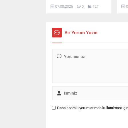
ikinci sırada yer aldığı ankette,
Kur
07.08.2026
0
127
0
CHP ve MHP'nin yaşadığı tarihi
yay
oy kaybı ile yüzde 5 bandına
Tür
gerilemeleri dikkat çekti.
hed
kar
vur
Bir Yorum Yazın
Daha sonraki yorumlarımda kullanılması için