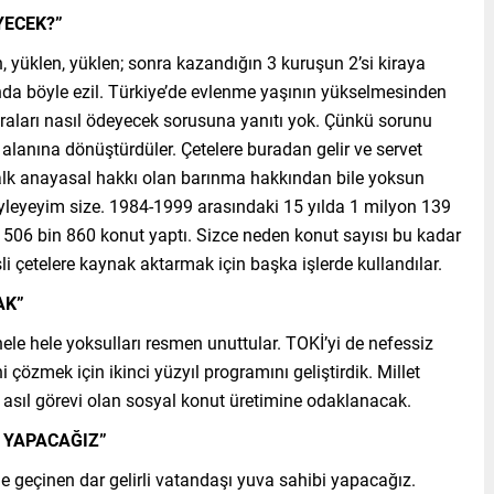
YECEK?”
, yüklen, yüklen; sonra kazandığın 3 kuruşun 2’si kiraya
ında böyle ezil. Türkiye’de evlenme yaşının yükselmesinden
iraları nasıl ödeyecek sorusuna yanıtı yok. Çünkü sorunu
alanına dönüştürdüler. Çetelere buradan gelir ve servet
 halk anayasal hakkı olan barınma hakkından bile yoksun
öyleyeyim size. 1984-1999 arasındaki 15 yılda 1 milyon 139
 506 bin 860 konut yaptı. Sizce neden konut sayısı bu kadar
 çetelere kaynak aktarmak için başka işlerde kullandılar.
AK”
hele hele yoksulları resmen unuttular. TOKİ’yi de nefessiz
ni çözmek için ikinci yüzyıl programını geliştirdik. Millet
si asıl görevi olan sosyal konut üretimine odaklanacak.
İ YAPACAĞIZ”
e geçinen dar gelirli vatandaşı yuva sahibi yapacağız.