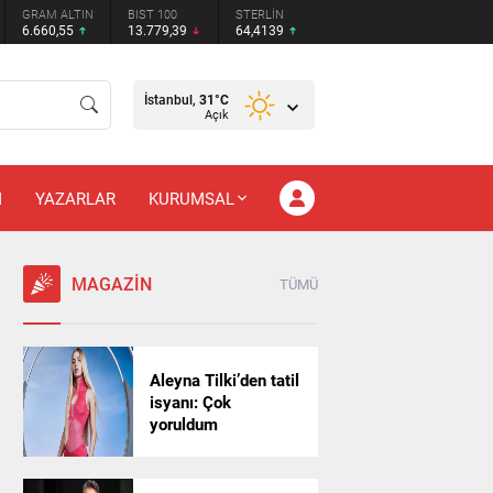
GRAM ALTIN
BIST 100
STERLİN
6.660,55
13.779,39
64,4139
İstanbul,
31
°C
Açık
M
YAZARLAR
KURUMSAL
MAGAZİN
TÜMÜ
Aleyna Tilki’den tatil
isyanı: Çok
yoruldum