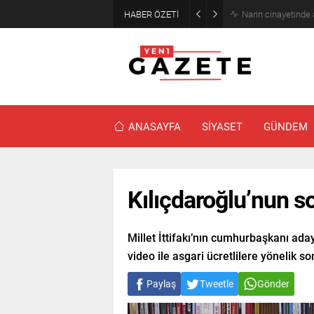
HABER ÖZETİ
Narin cinayetinde
ANASAYFA
SİYASET
GÜNDEM
Kılıçdaroğlu’nun so
Millet İttifakı’nın cumhurbaşkanı ad
video ile asgari ücretlilere yönelik so
Paylaş
Tweetle
Gönder