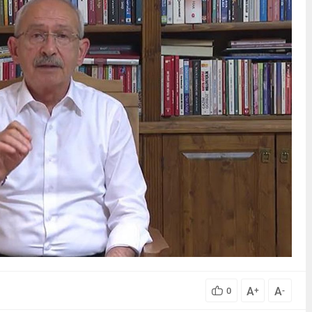
A
A
0
+
-