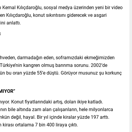
yı Kemal Kılıçdaroğlu, sosyal medya üzerinden yeni bir video
en Kılıçdaroğlu, konut sıkıntısını giderecek ve asgari
ni anlattı.
:
 mahveden, darmadağın eden, soframızdaki ekmeğimizden
n Türkiye’nin kangren olmuş barınma sorunu. 2002’de
gün bu oran yüzde 55’e düştü. Görüyor musunuz şu korkunç
MIYOR”
or. Konut fiyatlarındaki artış, doları ikiye katladı.
ın bile altında zam alan çalışanların, hele milyonlarca
ün değil, hayal. Bir yıl içinde kiralar yüzde 197 arttı.
n kirası ortalama 7 bin 400 liraya çıktı.