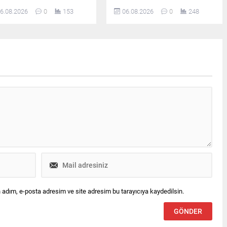
ulu'nun ardından
Başkanı Devlet Bahçeli ile bir
6.08.2026
0
153
06.08.2026
0
248
ımlanan bildiride, "Terörsüz
araya geldi. Yaklaşık 45 dakika
kiye" ve "Terörsüz Bölge"
süren görüşme, Milli Güvenlik
eflerine yönelik çalışmaların
Kurulu toplantısı öncesinde
arlılıkla sürdürüleceği
gerçekleştirildi.
gulandı.
 adım, e-posta adresim ve site adresim bu tarayıcıya kaydedilsin.