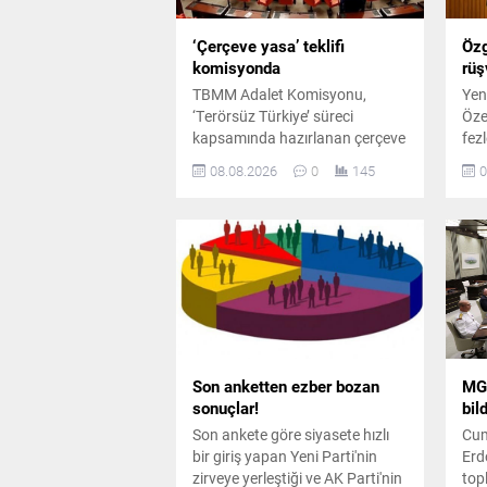
‘Çerçeve yasa’ teklifi
Özg
komisyonda
rüş
TBMM Adalet Komisyonu,
Yen
‘Terörsüz Türkiye’ süreci
Öze
kapsamında hazırlanan çerçeve
fez
yasa teklifini görüşmek üzere
tep
08.08.2026
0
145
0
toplandı. Toplantıda iktidar ve
mas
muhalefet milletvekilleri
ols
arasında usul ve içerik
say
tartışmaları yaşandı.
Son anketten ezber bozan
MGK
sonuçlar!
bild
Son ankete göre siyasete hızlı
Cum
bir giriş yapan Yeni Parti'nin
Erd
zirveye yerleştiği ve AK Parti'nin
top