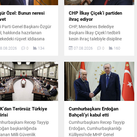
ür Özel: Bunun neresi
CHP İlkay Çiçek’i partiden
vet
ihraç ediyor
i Parti Genel Başkanı Özgür
CHP, Menderes Belediye
l, hakkında hazırlanan
Başkanı İlkay Çiçek'i tedbirli
lekedeki rüşvet iddiasına
kesin ihraç talebiyle disipline
ki göstererek, kurultay
sevk etti. Kararın, parti ilkeleri ve
8.08.2026
0
134
07.08.2026
0
160
rafları için para verilmiş
örgüt disiplini kapsamında
a bile bunun rüşvet
yapılan değerlendirmeler
ılamayacağını savundu.
sonucunda alındığı açıklandı.
’dan Terörsüz Türkiye
Cumhurbaşkanı Erdoğan
irisi
Bahçeli’yi kabul etti
hurbaşkanı Recep Tayyip
Cumhurbaşkanı Recep Tayyip
oğan başkanlığında
Erdoğan, Cumhurbaşkanlığı
lanan Milli Güvenlik
Külliyesi'nde MHP Genel