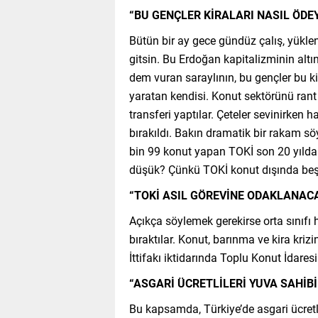
“BU GENÇLER KİRALARI NASIL ÖDE
Bütün bir ay gece gündüz çalış, yüklen
gitsin. Bu Erdoğan kapitalizminin alt
dem vuran saraylının, bu gençler bu k
yaratan kendisi. Konut sektörünü rant 
transferi yaptılar. Çeteler sevinirken
bırakıldı. Bakın dramatik bir rakam s
bin 99 konut yapan TOKİ son 20 yılda
düşük? Çünkü TOKİ konut dışında beşli
“TOKİ ASIL GÖREVİNE ODAKLANAC
Açıkça söylemek gerekirse orta sınıfı 
bıraktılar. Konut, barınma ve kira krizi
İttifakı iktidarında Toplu Konut İdare
“ASGARİ ÜCRETLİLERİ YUVA SAHİB
Bu kapsamda, Türkiye’de asgari ücretl