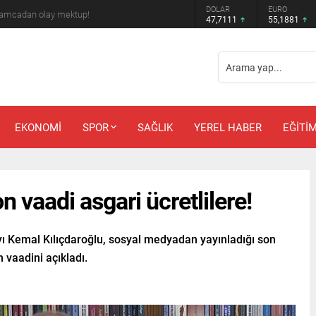
DOLAR
EURO
 amcadan olay mektup!
47,7111
55,1881
EKONOMİ
SPOR
SAĞLIK
YEREL HABER
EĞİTİ
n vaadi asgari ücretlilere!
ayı Kemal Kılıçdaroğlu, sosyal medyadan yayınladığı son
n vaadini açıkladı.