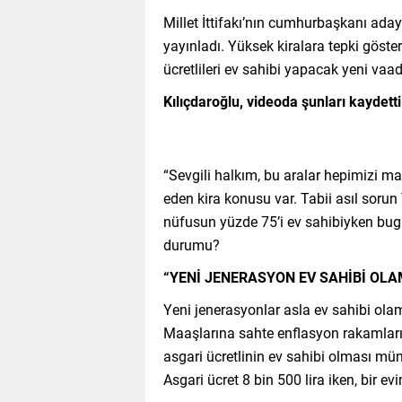
Millet İttifakı’nın cumhurbaşkanı ada
yayınladı. Yüksek kiralara tepki göster
ücretlileri ev sahibi yapacak yeni vaadi
Kılıçdaroğlu, videoda şunları kaydetti
“Sevgili halkım, bu aralar hepimizi
eden kira konusu var. Tabii asıl soru
nüfusun yüzde 75’i ev sahibiyken bu
durumu?
“YENİ JENERASYON EV SAHİBİ OLA
Yeni jenerasyonlar asla ev sahibi olamıy
Maaşlarına sahte enflasyon rakamların
asgari ücretlinin ev sahibi olması mümk
Asgari ücret 8 bin 500 lira iken, bir evi