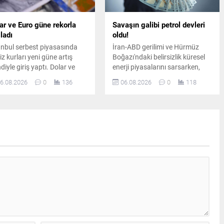
ar ve Euro güne rekorla
Savaşın galibi petrol devleri
ladı
oldu!
anbul serbest piyasasında
İran-ABD gerilimi ve Hürmüz
iz kurları yeni güne artış
Boğazı'ndaki belirsizlik küresel
diyle giriş yaptı. Dolar ve
enerji piyasalarını sarsarken,
o dünkü kapanış
dünyanın en büyük sekiz petrol
6.08.2026
0
136
06.08.2026
0
118
iyelerinin üzerine çıkarak
şirketi yılın ikinci çeyreğinde
asalarda hareketli bir
toplam 93 milyar dolar kâr elde
langıç yaptı.
etti.