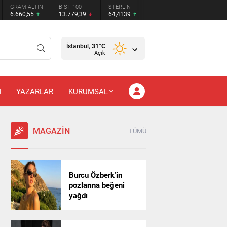
GRAM ALTIN
BIST 100
STERLİN
6.660,55
13.779,39
64,4139
İstanbul,
31
°C
Açık
M
YAZARLAR
KURUMSAL
MAGAZİN
TÜMÜ
Burcu Özberk’in
pozlarına beğeni
yağdı