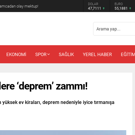
DOLAR
EURO
 amcadan olay mektup!
47,7111
55,1881
EKONOMİ
SPOR
SAĞLIK
YEREL HABER
EĞİTİ
evlere ‘deprem’ zammı!
 yüksek ev kiraları, deprem nedeniyle iyice tırmanışa