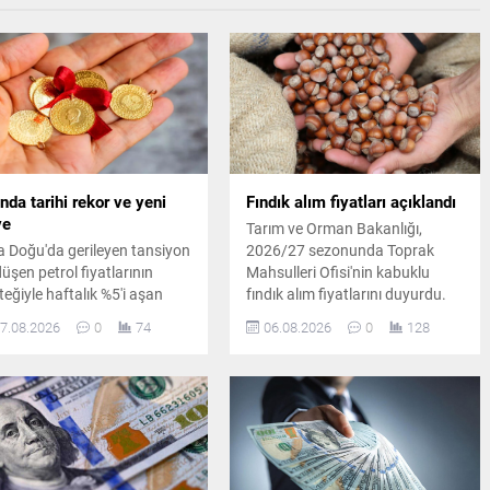
ında tarihi rekor ve yeni
Fındık alım fiyatları açıklandı
ve
Tarım ve Orman Bakanlığı,
a Doğu'da gerileyen tansiyon
2026/27 sezonunda Toprak
düşen petrol fiyatlarının
Mahsulleri Ofisi'nin kabuklu
teğiyle haftalık %5'i aşan
fındık alım fiyatlarını duyurdu.
seliş kaydeden altın, rekor
Giresun kalite fındık 255 lira,
7.08.2026
0
74
06.08.2026
0
128
eleyerek ons bazında 4.289
levant kalite fındık ise kilogram
arı, gramda ise 6.575 TL'yi
başına 250 liradan alınacak.
dü.