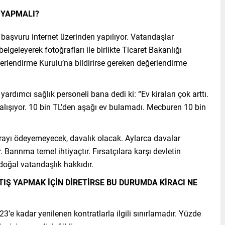
 YAPMALI?
başvuru internet üzerinden yapılıyor. Vatandaşlar
 belgeleyerek fotoğrafları ile birlikte Ticaret Bakanlığı
rlendirme Kurulu’na bildirirse gereken değerlendirme
ardımcı sağlık personeli bana dedi ki: “Ev kiraları çok arttı.
alışıyor. 10 bin TL’den aşağı ev bulamadı. Mecburen 10 bin
kirayı ödeyemeyecek, davalık olacak. Aylarca davalar
. Barınma temel ihtiyaçtır. Fırsatçılara karşı devletin
oğal vatandaşlık hakkıdır.
TIŞ YAPMAK İÇİN DİRETİRSE BU DURUMDA KİRACI NE
e kadar yenilenen kontratlarla ilgili sınırlamadır. Yüzde