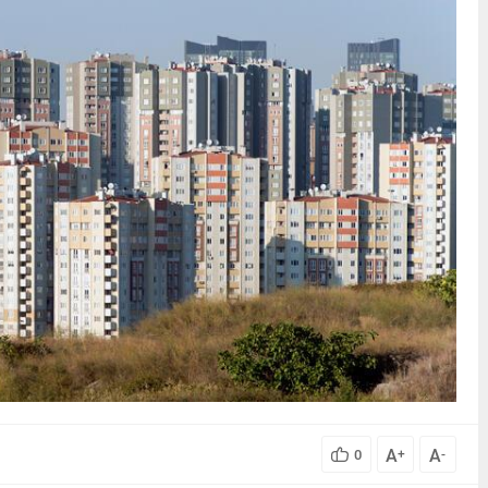
A
A
0
+
-