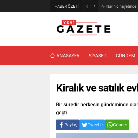
HABER ÖZETİ
Narin cinayetinde
ANASAYFA
SİYASET
GÜNDEM
Kiralık ve satılık 
Bir süredir herkesin gündeminde olan
geçti.
Paylaş
Tweetle
Gönder