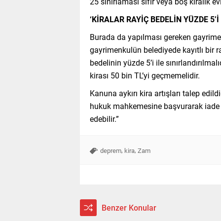
25 sınırlaması sıfır veya boş kiralık evl
‘KİRALAR RAYİÇ BEDELİN YÜZDE 5’İ
Burada da yapılması gereken gayrimenku
gayrimenkulün belediyede kayıtlı bir ra
bedelinin yüzde 5’i ile sınırlandırılmal
kirası 50 bin TL’yi geçmemelidir.
Kanuna aykırı kira artışları talep edil
hukuk mahkemesine başvurarak iade tal
edebilir.”
,
,
deprem
kira
Zam
Benzer Konular