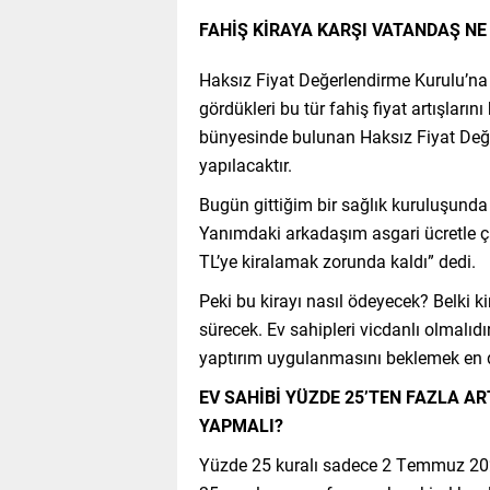
FAHİŞ KİRAYA KARŞI VATANDAŞ NE
Haksız Fiyat Değerlendirme Kurulu’na 
gördükleri bu tür fahiş fiyat artışlarını
bünyesinde bulunan Haksız Fiyat Değe
yapılacaktır.
Bugün gittiğim bir sağlık kuruluşunda y
Yanımdaki arkadaşım asgari ücretle ç
TL’ye kiralamak zorunda kaldı” dedi.
Peki bu kirayı nasıl ödeyecek? Belki 
sürecek. Ev sahipleri vicdanlı olmalıdır
yaptırım uygulanmasını beklemek en d
EV SAHİBİ YÜZDE 25’TEN FAZLA AR
YAPMALI?
Yüzde 25 kuralı sadece 2 Temmuz 2023’