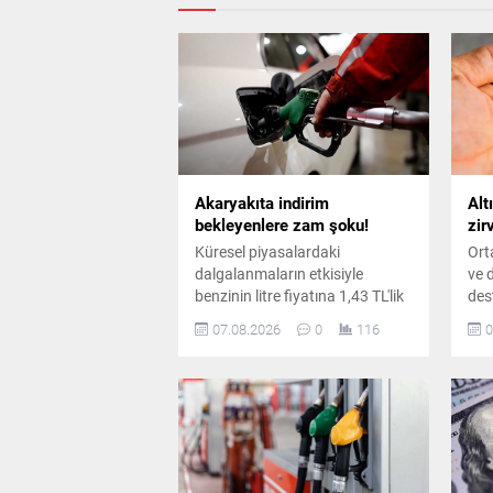
Akaryakıta indirim
Alt
bekleyenlere zam şoku!
zir
Küresel piyasalardaki
Ort
dalgalanmaların etkisiyle
ve 
benzinin litre fiyatına 1,43 TL'lik
des
artış öngörülürken, Eşel Mobil
yük
07.08.2026
0
116
0
Sistemi desteğiyle sürücülerin
taz
deposuna yaklaşık 1,06 TL zam
dol
yansıyacak.
gör