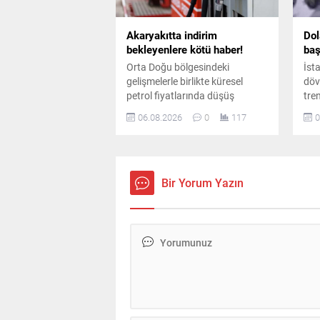
Akaryakıtta indirim
Dol
bekleyenlere kötü haber!
baş
Orta Doğu bölgesindeki
İst
gelişmelerle birlikte küresel
döv
petrol fiyatlarında düşüş
tren
yaşansa da iç piyasadaki
avr
06.08.2026
0
117
0
pompa fiyatları aynı kaldı.
sev
Planlanan yüksek oranlı indirim
piy
tutarının tamamı vergi artışına
baş
aktarıldı.
Bir Yorum Yazın