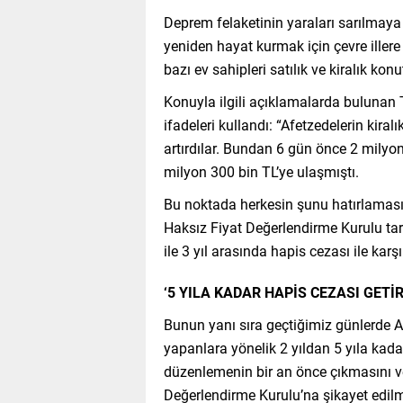
Deprem felaketinin yaraları sarılmay
yeniden hayat kurmak için çevre illere
bazı ev sahipleri satılık ve kiralık ko
Konuyla ilgili açıklamalarda bulunan
ifadeleri kullandı: “Afetzedelerin kiralık
artırdılar. Bundan 6 gün önce 2 milyo
milyon 300 bin TL’ye ulaşmıştı.
Bu noktada herkesin şunu hatırlamasın
Haksız Fiyat Değerlendirme Kurulu tar
ile 3 yıl arasında hapis cezası ile karşı
‘5 YILA KADAR HAPİS CEZASI GETİR
Bunun yanı sıra geçtiğimiz günlerde A
yapanlara yönelik 2 yıldan 5 yıla kadar
düzenlemenin bir an önce çıkmasını ve 
Değerlendirme Kurulu’na şikayet edilme