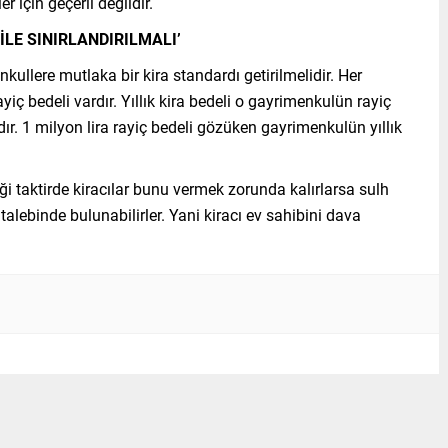
er için geçerli değildir.
 İLE SINIRLANDIRILMALI’
llere mutlaka bir kira standardı getirilmelidir. Her
yiç bedeli vardır. Yıllık kira bedeli o gayrimenkulün rayiç
ıdır. 1 milyon lira rayiç bedeli gözüken gayrimenkulün yıllık
diği taktirde kiracılar bunu vermek zorunda kalırlarsa sulh
ebinde bulunabilirler. Yani kiracı ev sahibini dava