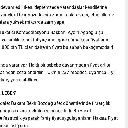
a devam edilirken, depremzede vatandaşlar kendilerine
 yöneldi. Depremzedelerin zorunlu olarak göç ettiği illerde
nutlara yüksek miktarda zam yaptı.
 Tüketici Konfederasyonu Başkanı Aydın Ağaoğlu şu
 ve satılık konut ihtiyaçlarını gören fırsatçılar fiyatlarını
n 800 bin TL olan dairenin fiyatı bu sabah baktığımızda 4
da yarar var. Haklı bir sebebe dayanmadan fiyat artışı
afından cezalandırılır. TCK’nın 237 maddesi uyarınca 1 yıl
 karşıya kalabilirler.
İLECEK’
dalet Bakanı Bekir Bozdağ afet dönemlerinde fırsatçılık
 hapis cezası getirileceğini açıkladı. Bu yasal
fırsatçılık yaparak fahiş fiyat uygulayanların Haksız Fiyat
sini istiyoruz.