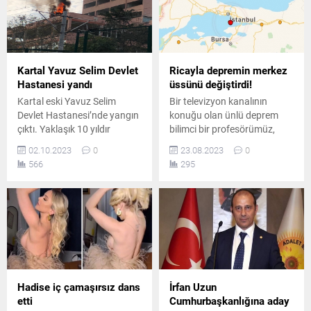
Kartal Yavuz Selim Devlet
Ricayla depremin merkez
Hastanesi yandı
üssünü değiştirdi!
Kartal eski Yavuz Selim
Bir televizyon kanalının
Devlet Hastanesi’nde yangın
konuğu olan ünlü deprem
çıktı. Yaklaşık 10 yıldır
bilimci bir profesörümüz,
depreme dayanaksız olduğu
kanal yetkililerinin ricasıyla
02.10.2023
0
23.08.2023
0
gerekçesiyle boşaltılan
deprem üssünün yerini
566
295
hastanenin tahliye
değiştirerek herkesi şoke
aşamasında çıkan yangın
etti..
Kartal'da paniğe yol açtı.
Hadise iç çamaşırsız dans
İrfan Uzun
etti
Cumhurbaşkanlığına aday