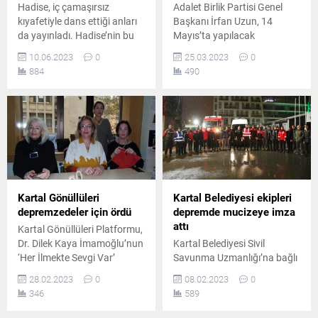
Hadise, iç çamaşırsız
Adalet Birlik Partisi Genel
kıyafetiyle dans ettiği anları
Başkanı İrfan Uzun, 14
da yayınladı. Hadise’nin bu
Mayıs’ta yapılacak
seksi dansı sosyal medyayı
seçimlerde
10.06.2023
0
25.03.2023
0
salladı..
Cumhurbaşkanlığı’na aday
884
490
oldu..
Kartal Gönüllüleri
Kartal Belediyesi ekipleri
depremzedeler için ördü
depremde mucizeye imza
attı
Kartal Gönüllüleri Platformu,
Dr. Dilek Kaya İmamoğlu’nun
Kartal Belediyesi Sivil
‘Her İlmekte Sevgi Var’
Savunma Uzmanlığı’na bağlı
sloganıyla başlattığı yardım
Arama-Kurtarma ekiplerimiz
28.02.2023
0
08.02.2023
0
kampanyası çerçevesinde
tüm gece gece süren
346
589
depremzede çocuklar için,
çalışmalar sonucu sabah
atkı, bere ve hırka ördü.
saatlerinde Antakya’da