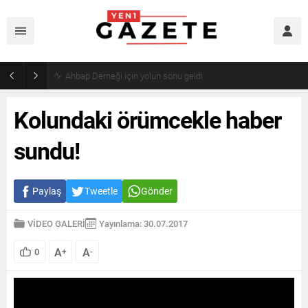
Mourinho’dan Arda Güler’e kötü haber
Kolundaki örümcekle haber
sundu!
Paylaş
Tweetle
Gönder
VİDEO GALERİ
Yayınlama: 30.07.2017
A
A
0
+
-