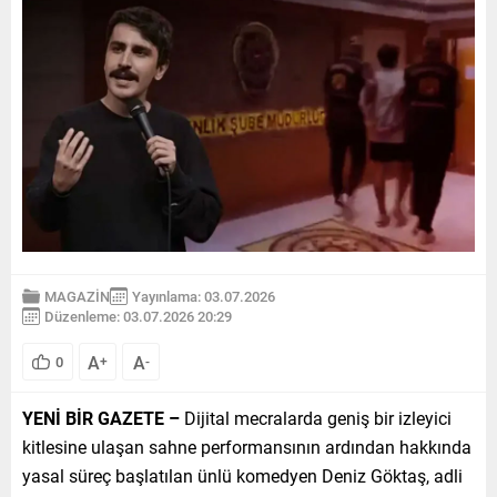
MAGAZİN
Yayınlama: 03.07.2026
Düzenleme: 03.07.2026 20:29
A
A
0
+
-
YENİ BİR GAZETE –
Dijital mecralarda geniş bir izleyici
kitlesine ulaşan sahne performansının ardından hakkında
yasal süreç başlatılan ünlü komedyen Deniz Göktaş, adli