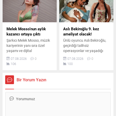
aldı.
emeğin değerini özellikle de
vurguladı.
Melek Mosso’nun aylık
Aslı Bekiroğlu 9. kez
kazancı ortaya çıktı
ameliyat olacak!
Şarkıcı Melek Mosso, müzik
Ünlü oyuncu Aslı Bekiroğlu,
kariyerinin yanı sıra özel
geçirdiği talihsiz
yaşamı ve dijital
operasyonlar ve yaşadığı
platformlardaki
ciddi sağlık sorunlarının
07.08.2026
0
07.08.2026
0
çalışmalarıyla da adından
ardından, sekiz ameliyatın
106
100
söz ettiriyor. Instagram’da
sonrasında dokuzuncu kez
ücretli abonelik sistemini
ameliyat masasına
kullanan Mosso’nun abone
yatacağını duyurdu.
Bir Yorum Yazın
sayısı ve buradan elde ettiği
aylık gelir belli oldu.