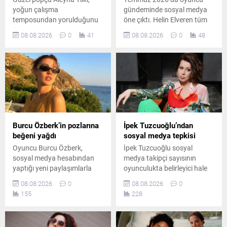
yoğun çalışma
gündeminde sosyal medya
temposundan yorulduğunu
öne çıktı. Helin Elveren tüm
belirterek sosyal medya
mecralarda ilk sırayı alırken,
08.08.2026
0
41
08.08.2026
0
48
hesabından yaptığı
Zihni Göktay ve Kadir İnanır
paylaşımla tatil özlemini dile
vefatlarının ardından haber
getirdi.
ve anma gündemiyle dikkat
çekti.
Burcu Özberk’in pozlarına
İpek Tuzcuoğlu’ndan
beğeni yağdı
sosyal medya tepkisi
Oyuncu Burcu Özberk,
İpek Tuzcuoğlu sosyal
sosyal medya hesabından
medya takipçi sayısının
yaptığı yeni paylaşımlarla
oyunculukta belirleyici hale
takipçilerinin beğenisini
gelmesini eleştirdi. Usta
08.08.2026
0
08.08.2026
0
kazandı. Formda
oyuncu, gerçek sanatın
155
228
görüntüsüyle dikkat çeken
rakamlarla ölçülemeyeceğini
Özberk’in fotoğrafları kısa
belirterek genç sanatçılara
sürede çok sayıda yorum
önemli bir mesaj verdi ve