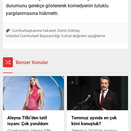
durumunu gerekçe göstererek komedyenin tutuklu
yargılanmasına hükmetti.
,
,
Cumhurbaşkanına hakaret
Deniz Göktaş
,
İstanbul Cumhuriyet Başsavcılığı
kutsal değerleri aşağılama
Benzer Konular
Aleyna Tilki’den tatil
Temmuz ayında en çok
isyanı: Çok yoruldum
kimi konuştuk?
Güzel popçu Aleyna Tilki,
Temmuz 2026’da oyuncu