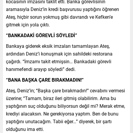
kocasının imzasını taklit etti. Banka görevlisinin
aramasıyla Deniz’in kredi başvurusu yaptığını öğrenen
Ateş, hiçbir sorun yokmuş gibi davrandı ve Kefken’e
gitmek için yola çıktı.
“BANKADAKİ GÖREVLİ SÖYLEDİ”
Bankaya giderek eksik imzaları tamamlayan Ateş,
ardından Deniz’i konuşmak için sahildeki restorana
çağırdı. “İmzamı takit etmişsin… Bankadaki görevli
hanımefendi arayıp söyledi” dedi.
“BANA BAŞKA ÇARE BIRAKMADIN!”
Ateş, Deniz’in; “Başka çare bırakmadın!” cevabını vermesi
üzerine; “Tamam, biraz ileri gitmiş olabilirim. Ama bu
yaptığının suç olduğunu biliyorsun değil mi? Merak etme,
krediyi alacaksın. Ne gerekiyorsa yaptım. Ben de bunu
yaptığını unutacağım. Tabii eğer…” diyerek, bir şartı
olduğunu ima etti.