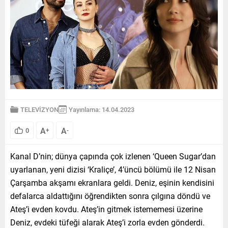
TELEVİZYON
Yayınlama: 14.04.2023
A
A
0
+
-
Kanal D’nin; dünya çapında çok izlenen ‘Queen Sugar’dan
uyarlanan, yeni dizisi ‘Kraliçe’, 4’üncü bölümü ile 12 Nisan
Çarşamba akşamı ekranlara geldi. Deniz, eşinin kendisini
defalarca aldattığını öğrendikten sonra çılgına döndü ve
Ateş’i evden kovdu. Ateş’in gitmek istememesi üzerine
Deniz, evdeki tüfeği alarak Ateş’i zorla evden gönderdi.