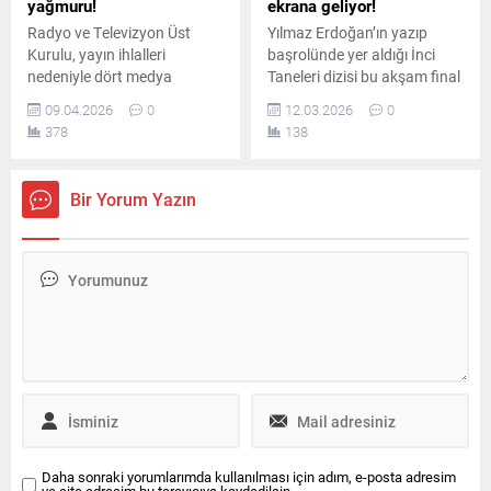
yağmuru!
ekrana geliyor!
Radyo ve Televizyon Üst
Yılmaz Erdoğan’ın yazıp
Kurulu, yayın ihlalleri
başrolünde yer aldığı İnci
nedeniyle dört medya
Taneleri dizisi bu akşam final
kuruluşuna farklı oranlarda
yaparak ekran yolculuğunu
09.04.2026
0
12.03.2026
0
idari para cezaları verdi.
tamamlıyor. Üç sezon süren
378
138
Kararlar, haber doğruluğu,
yapım, güçlü hikâyesi,
küfürlü yayın, mahremiyet
karakterleri ve unutulmaz
ihlali ve haksız kazanç
sahneleriyle izleyicinin
Bir Yorum Yazın
başlıklarında alındı.
hafızasında iz bıraktı.
Daha sonraki yorumlarımda kullanılması için adım, e-posta adresim