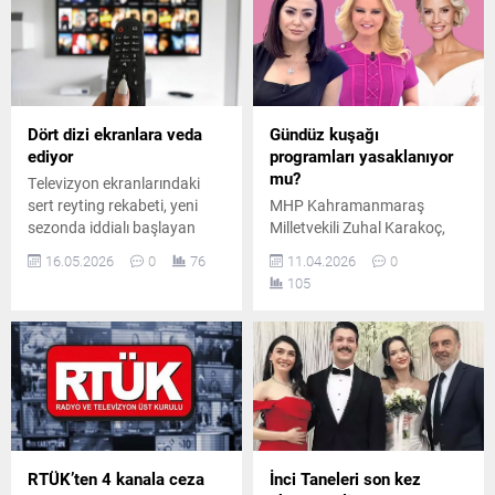
Trabzon’da gerçekleştirilen
sürükleyici hikayesiyle
ve iki düşman ailenin
izleyicileri ekrana kilitleyen
mücadelesini konu alan
fenomen yapımdan iki
dizide, Eleni karakterinin
önemli karakterin ayrıldığı
Atina’da yaşayan korumacı
öğrenildi.
üvey annesi, saygın doktor
Dört dizi ekranlara veda
Gündüz kuşağı
“Melina Miryano”yu
ediyor
programları yasaklanıyor
canlandıran...
mu?
Televizyon ekranlarındaki
sert reyting rekabeti, yeni
MHP Kahramanmaraş
sezonda iddialı başlayan
Milletvekili Zuhal Karakoç,
dört büyük yapımın daha
gündüz kuşağı programları
16.05.2026
0
76
11.04.2026
0
sonunu getirdi. Beklenen
ve haberlerde mahremiyet
105
izlenme oranlarına
ihlallerini önlemek amacıyla
ulaşamayan ve yüksek
kanun teklifi sundu. Teklifte,
maliyetleri karşılayamayan
özel hayatın teşhir
diziler için yayıncı kanallar
edilmesine ağır yaptırımlar
ardı ardına final kararı aldı.
getirilmesi öngörülüyor.
RTÜK’ten 4 kanala ceza
İnci Taneleri son kez