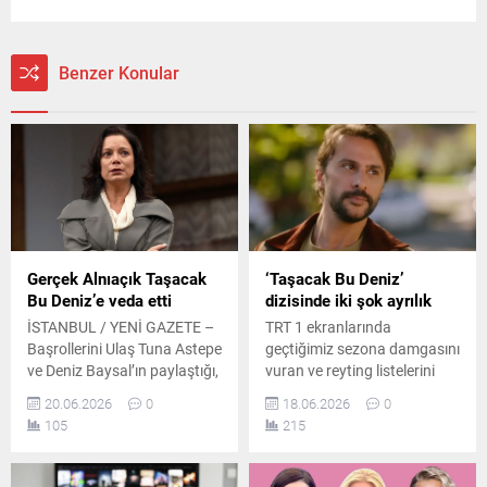
Benzer Konular
Gerçek Alnıaçık Taşacak
‘Taşacak Bu Deniz’
Bu Deniz’e veda etti
dizisinde iki şok ayrılık
İSTANBUL / YENİ GAZETE –
TRT 1 ekranlarında
Başrollerini Ulaş Tuna Astepe
geçtiğimiz sezona damgasını
ve Deniz Baysal’ın paylaştığı,
vuran ve reyting listelerini
reyting listelerinde adından
altüst eden "Taşacak Bu
20.06.2026
0
18.06.2026
0
söz ettiren “Taşacak Bu
Deniz" dizisinde yeni sezon
105
215
Deniz” dizisinin oyuncu
öncesi flaş gelişmeler
kadrosunda hareketli günler
yaşanıyor. Karadeniz'in
yaşanıyor. Çekimleri
hırçın doğasında geçen