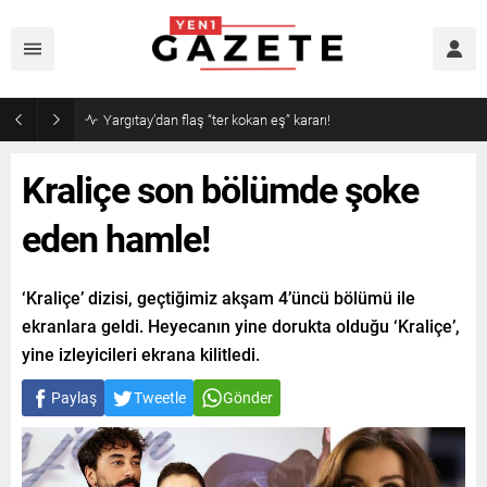
Narin cinayetinde amcadan olay mektup!
Kraliçe son bölümde şoke
eden hamle!
‘Kraliçe’ dizisi, geçtiğimiz akşam 4’üncü bölümü ile
ekranlara geldi. Heyecanın yine dorukta olduğu ‘Kraliçe’,
yine izleyicileri ekrana kilitledi.
Paylaş
Tweetle
Gönder