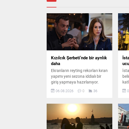
Kızılcık Şerbeti’nde bir ayrılık
İst
daha
ucu
Ekranların reyting rekorları kıran
İst
yapımı yeni sezona iddialı bir
bel
giriş yapmaya hazırlanıyor.
katl
Kadroda önemli ayrılıklar
gürü
06.08.2026
0
36
0
yaşanırken diziye sürpriz bir
dah
oyuncu dahil oluyor.
ola
çapl