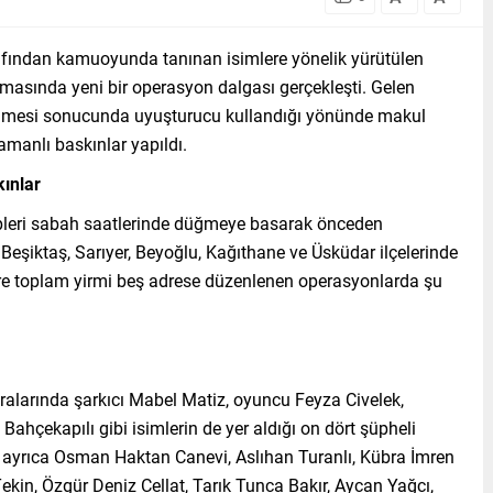
afından kamuoyunda tanınan isimlere yönelik yürütülen
masında yeni bir operasyon dalgası gerçekleşti. Gelen
elenmesi sonucunda uyuşturucu kullandığı yönünde makul
amanlı baskınlar yapıldı.
kınlar
ipleri sabah saatlerinde düğmeye basarak önceden
 Beşiktaş, Sarıyer, Beyoğlu, Kağıthane ve Üsküdar ilçelerinde
ere toplam yirmi beş adrese düzenlenen operasyonlarda şu
larında şarkıcı Mabel Matiz, oyuncu Feyza Civelek,
ahçekapılı gibi isimlerin de yer aldığı on dört şüpheli
e ayrıca Osman Haktan Canevi, Aslıhan Turanlı, Kübra İmren
in, Özgür Deniz Cellat, Tarık Tunca Bakır, Aycan Yağcı,