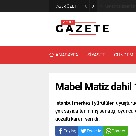
HABER ÖZETİ
Meteorolojiden İst
ANASAYFA
SİYASET
GÜNDEM
Mabel Matiz dahil 1
İstanbul merkezli yürütülen uyuşturu
çok sayıda tanınmış sanatçı, oyuncu v
gözaltı kararı verildi.
Paylaş
Tweetle
Gönder