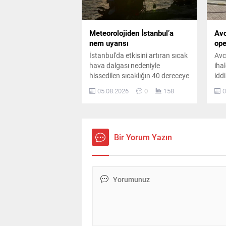
Meteorolojiden İstanbul’a
Avc
nem uyarısı
ope
İstanbul'da etkisini artıran sıcak
Avc
hava dalgası nedeniyle
iha
hissedilen sıcaklığın 40 dereceye
idd
yaklaşması bekleniyor. Gece
kap
05.08.2026
0
158
0
saatlerinde ise yüksek nem
eş 
vatandaşları zorlayacak.
şüp
Bir Yorum Yazın