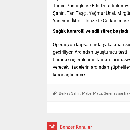
Tuğçe Postoğlu ve Eda Dora bulunuyo
Şahin, Tan Taşçı, Yağmur Ünal, Mirgün
Yasemin İkbal, Hanzede Gürkanlar ve 
Sağlık kontrolü ve adli süreç başladı
Operasyon kapsamında yakalanan şüp
geçiriliyor. Ardından uyuşturucu testi 
buradaki işlemlerinin tamamlanmasıyla 
verecek. İfadelerin ardından şüphelil
kararlaştırılacak.
,
,
Berkay Şahin
Mabel Matiz
Serenay sarıka
Benzer Konular