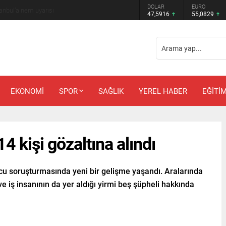
DOLAR
EURO
anbul’a nem uyarısı
47,5916
55,0829
EKONOMİ
SPOR
SAĞLIK
YEREL HABER
EĞİTİ
4 kişi gözaltına alındı
cu soruşturmasında yeni bir gelişme yaşandı. Aralarında
e iş insanının da yer aldığı yirmi beş şüpheli hakkında