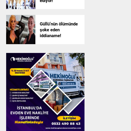
ediyor!
Güllü’nün ölümünde
şoke eden
iddianame!