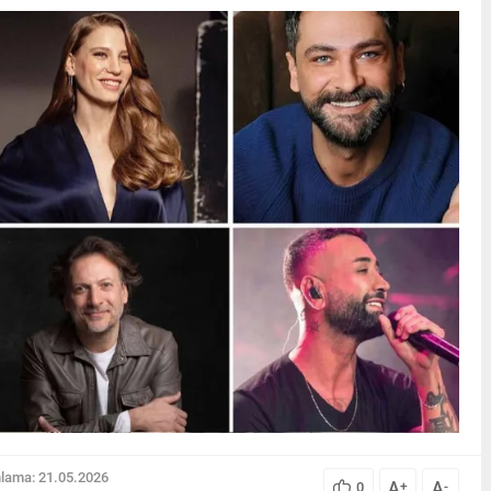
nlama: 21.05.2026
A
A
0
+
-