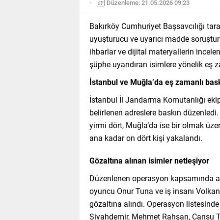
Düzenleme: 21.05.2026 09:23
Bakırköy Cumhuriyet Başsavcılığı tar
uyuşturucu ve uyarıcı madde soruştur
ihbarlar ve dijital materyallerin inc
şüphe uyandıran isimlere yönelik eş z
İstanbul ve Muğla’da eş zamanlı bas
İstanbul İl Jandarma Komutanlığı ek
belirlenen adreslere baskın düzenledi.
yirmi dört, Muğla’da ise bir olmak üz
ana kadar on dört kişi yakalandı.
Gözaltına alınan isimler netleşiyor
Düzenlenen operasyon kapsamında ara
oyuncu Onur Tuna ve iş insanı Volkan B
gözaltına alındı. Operasyon listesind
Siyahdemir, Mehmet Rahşan, Cansu Tek