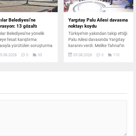
ılar Belediyesi’ne
Yargıtay Palu Ailesi davasına
rasyon: 13 gözaltı
noktayı koydu
ılar Belediyesi'ne yönelik
Türkiye’nin yakından takip ettiği
leye fesat karıştırma
Palu Ailesi davasında Yargıtay
iasıyla yürütülen soruşturma
kararını verdi. Melike Tahnal’ın
samında 4 ilde düzenlenen
ölümüne ilişkin davada Tuncer
5.08.2026
0
33
05.08.2026
0
110
zamanlı operasyonda 13
Ustael’e verilen müebbet hapis
heli gözaltına alındı.
cezası onanırken, diğer sanıklar
hakkındaki beraat kararları
kesinleşti.