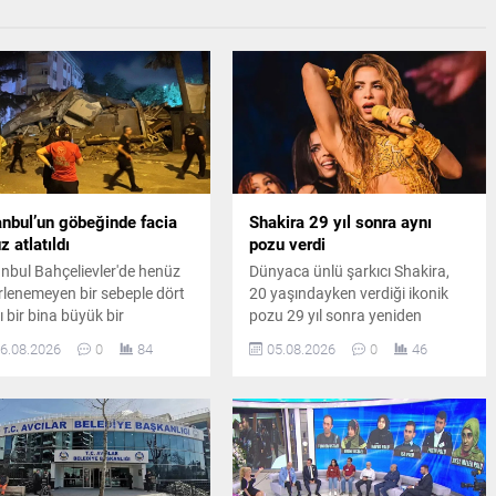
anbul’un göbeğinde facia
Shakira 29 yıl sonra aynı
z atlatıldı
pozu verdi
anbul Bahçelievler'de henüz
Dünyaca ünlü şarkıcı Shakira,
irlenemeyen bir sebeple dört
20 yaşındayken verdiği ikonik
ı bir bina büyük bir
pozu 29 yıl sonra yeniden
ltüyle yıkıldı. Şans eseri
canlandırdı. Ünlü sanatçının
6.08.2026
0
84
05.08.2026
0
46
a önceden tahliye edilmiş
paylaşımı kısa sürede sosyal
n yapıda olay nedeniyle geniş
medyada büyük ilgi gördü.
ı güvenlik önlemleri alındı.