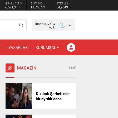
GRAM ALTIN
BIST 100
STERLİN
6.521,34
13.703,13
64,2043
İstanbul,
26
°C
Açık
M
YAZARLAR
KURUMSAL
MAGAZİN
TÜMÜ
Kızılcık Şerbeti’nde
bir ayrılık daha