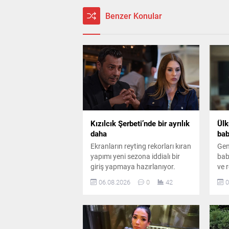
Benzer Konular
Kızılcık Şerbeti’nde bir ayrılık
Ülk
daha
bab
Ekranların reyting rekorları kıran
Gen
yapımı yeni sezona iddialı bir
baba
giriş yapmaya hazırlanıyor.
ve r
Kadroda önemli ayrılıklar
yaş
06.08.2026
0
42
0
yaşanırken diziye sürpriz bir
baş
oyuncu dahil oluyor.
mag
gen