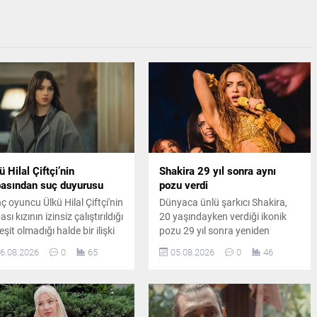
ü Hilal Çiftçi’nin
Shakira 29 yıl sonra aynı
asından suç duyurusu
pozu verdi
ç oyuncu Ülkü Hilal Çiftçi'nin
Dünyaca ünlü şarkıcı Shakira,
sı kızının izinsiz çalıştırıldığı
20 yaşındayken verdiği ikonik
eşit olmadığı halde bir ilişki
pozu 29 yıl sonra yeniden
adığı iddiasıyla savcılığa
canlandırdı. Ünlü sanatçının
6.08.2026
0
65
05.08.2026
0
46
vurdu. Yaşanan gelişmeler
paylaşımı kısa sürede sosyal
azin ve hukuk kulislerinde
medyada büyük ilgi gördü.
iş yankı uyandırdı.