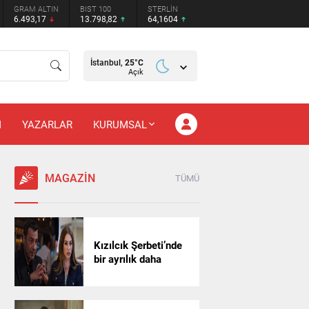
GRAM ALTIN
BIST 100
STERLİN
6.493,17
13.798,82
64,1604
İstanbul,
25
°C
Açık
M
YAZARLAR
KURUMSAL
MAGAZİN
TÜMÜ
Kızılcık Şerbeti’nde
bir ayrılık daha