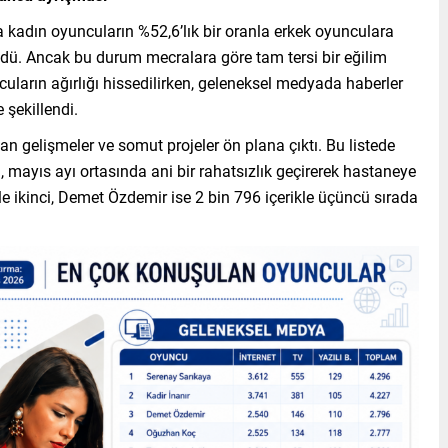
a kadın oyuncuların %52,6’lık bir oranla erkek oyunculara
dü. Ancak bu durum mecralara göre tam tersi bir eğilim
ların ağırlığı hissedilirken, geleneksel medyada haberler
 şekillendi.
n gelişmeler ve somut projeler ön plana çıktı. Bu listede
, mayıs ayı ortasında ani bir rahatsızlık geçirerek hastaneye
rle ikinci, Demet Özdemir ise 2 bin 796 içerikle üçüncü sırada