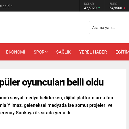
DOLAR
EURO
m bekleyenlere kötü haber!
47,5929
54,9560
EKONOMİ
SPOR
SAĞLIK
YEREL HABER
EĞİTİ
üler oyuncuları belli oldu
nü sosyal medya belirlerken; dijital platformlarda fan
Damla Yılmaz, geleneksel medyada ise somut projeleri ve
erenay Sarıkaya ilk sırada yer aldı.