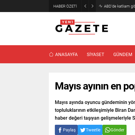
HABER ÖZETİ
Akaryakıtta indiri
ANASAYFA
SİYASET
GÜNDEM
Mayıs ayının en pop
Mayıs ayında oyuncu gündeminin yönü
topluluklarının etkileşimiyle Biran 
haber değeri taşıyan gelişmeleriyle S
Paylaş
Tweetle
Gönder