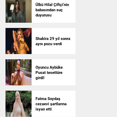
Ülkü Hilal Çiftçi’nin
babasından suç
duyurusu
Shakira 29 yıl sonra
aynı pozu verdi
Oyuncu Aybüke
Pusat tesettüre
girdi!
Fatma Soydaş
cezaevi şartlarına
isyan etti