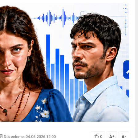
A
A
Düzenleme: 04.06.2026 12:00
0
+
-