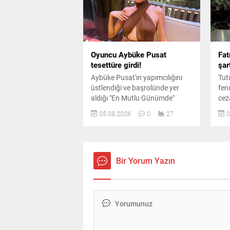
Oyuncu Aybüke Pusat
Fat
tesettüre girdi!
şar
Aybüke Pusat'ın yapımcılığını
Tut
üstlendiği ve başrolünde yer
fen
aldığı "En Mutlu Günümde"
cez
filminden ilk kareler paylaşıldı.
ara
05.08.2026
0
27
0
Oyuncunun canlandırdığı
sür
karakter için kullandığı yeni
dile
görünüm dikkat çekti.
bul
Bir Yorum Yazın