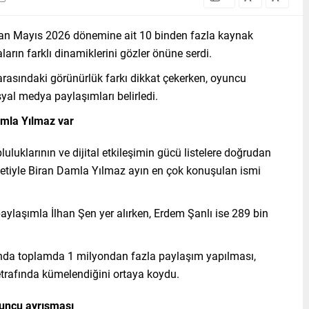
an Mayıs 2026 dönemine ait 10 binden fazla kaynak
arın farklı dinamiklerini gözler önüne serdi.
arasındaki görünürlük farkı dikkat çekerken, oyuncu
l medya paylaşımları belirledi.
amla Yılmaz var
luklarının ve dijital etkileşimin gücü listelere doğrudan
iletiyle Biran Damla Yılmaz ayın en çok konuşulan ismi
paylaşımla İlhan Şen yer alırken, Erdem Şanlı ise 289 bin
kında toplamda 1 milyondan fazla paylaşım yapılması,
er etrafında kümelendiğini ortaya koydu.
yuncu ayrışması