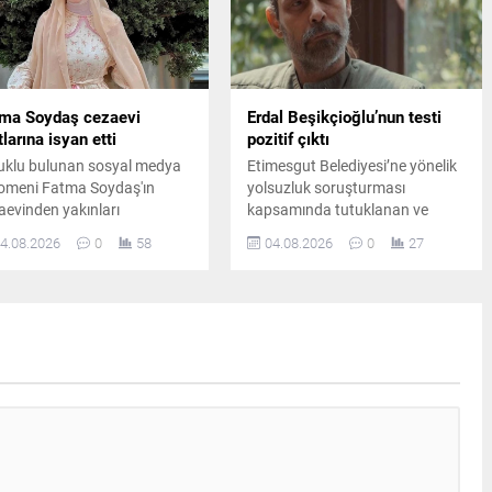
ma Soydaş cezaevi
Erdal Beşikçioğlu’nun testi
tlarına isyan etti
pozitif çıktı
uklu bulunan sosyal medya
Etimesgut Belediyesi’ne yönelik
omeni Fatma Soydaş'ın
yolsuzluk soruşturması
aevinden yakınları
kapsamında tutuklanan ve
cılığıyla gönderdiği öne
görevden uzaklaştırılan Belediye
4.08.2026
0
58
04.08.2026
0
27
ülen mesajında pişmanlığını
Başkanı Erdal Beşikçioğlu’nun
 getirdiği ve tahliye talebinde
laboratuvar incelemesinde esrar
unduğu iddia edildi.
testinin pozitif çıktığı bildirildi.