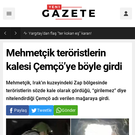
Yargıtay’dan flaş “ter kokan eş” kararı!
Mehmetçik teröristlerin
kalesi Çemçö’ye böyle girdi
Mehmetçik, Irak’ın kuzeyindeki Zap bölgesinde
teröristlerin sözde kale olarak gördüğü, “girilemez” diye
nitelendirdiği Çemçö adı verilen mağaraya girdi.
Paylaş
Tweetle
Gönder