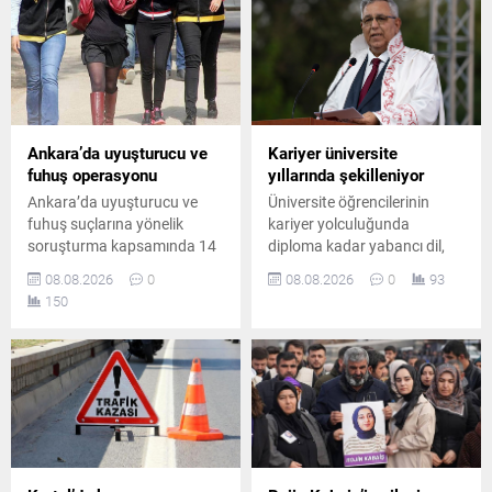
kusurlu kabul etti. Çiftin
failinin Nevzat Bahtiyar
boşanmasına karar verildi.
olduğunu öne sürdü.
Ankara’da uyuşturucu ve
Kariyer üniversite
fuhuş operasyonu
yıllarında şekilleniyor
Ankara’da uyuşturucu ve
Üniversite öğrencilerinin
fuhuş suçlarına yönelik
kariyer yolculuğunda
soruşturma kapsamında 14
diploma kadar yabancı dil,
şüpheli hakkında gözaltı
teknoloji bilgisi, staj ve
08.08.2026
0
08.08.2026
0
93
kararı verildi. Düzenlenen
uygulamalı deneyimin de
150
operasyonda 8 şüpheli
belirleyici olduğunu belirten
yakalanırken, diğer
Prof. Dr. Abdullah Kuzu,
şüphelilerin yakalanması için
gençlere önemli mesajlar
çalışmalar sürüyor.
verdi.