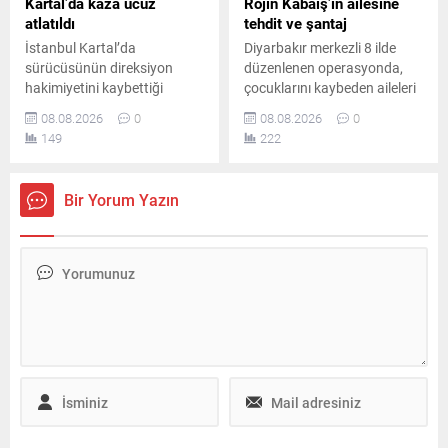
Kartal’da kaza ucuz
Rojin Kabaiş’in ailesine
atlatıldı
tehdit ve şantaj
İstanbul Kartal’da
Diyarbakır merkezli 8 ilde
sürücüsünün direksiyon
düzenlenen operasyonda,
hakimiyetini kaybettiği
çocuklarını kaybeden aileleri
otomobilin park halindeki üç
tehdit ve şantajla hedef
08.08.2026
0
08.08.2026
0
araca çarpmasıyla meydana
aldığı belirlenen 10 şüpheli
149
222
gelen kazada iki kişi
yakalandı. Şüphelilerden 2’si
yaralandı. Yaralılar
tutuklandı, diğerleri hakkında
hastaneye kaldırılırken polis
ise ayrıca adli soruşturma
Bir Yorum Yazın
inceleme başlattı.
başlatıldı.