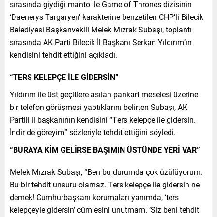
sırasında giydiği manto ile Game of Thrones dizisinin
‘Daenerys Targaryen’ karakterine benzetilen CHP’li Bilecik
Belediyesi Başkanvekili Melek Mızrak Subaşı, toplantı
sırasında AK Parti Bilecik İl Başkanı Serkan Yıldırım’ın
kendisini tehdit ettiğini açıkladı.
“TERS KELEPÇE İLE GİDERSİN”
Yıldırım ile üst geçitlere asılan pankart meselesi üzerine
bir telefon görüşmesi yaptıklarını belirten Subaşı, AK
Partili il başkanının kendisini “Ters kelepçe ile gidersin.
İndir de göreyim” sözleriyle tehdit ettiğini söyledi.
“BURAYA KİM GELİRSE BAŞIMIN ÜSTÜNDE YERİ VAR”
Melek Mızrak Subaşı, “Ben bu durumda çok üzülüyorum.
Bu bir tehdit unsuru olamaz. Ters kelepçe ile gidersin ne
demek! Cumhurbaşkanı korumaları yanımda, ‘ters
kelepçeyle gidersin’ cümlesini unutmam. ‘Siz beni tehdit