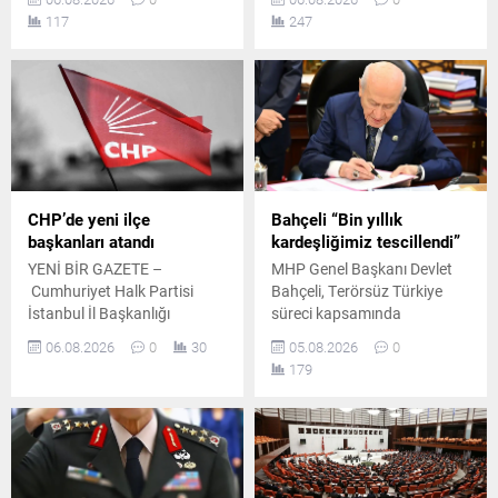
ardından yayımlanan
Başkanı Devlet Bahçeli ile bir
117
247
bildiride, "Terörsüz Türkiye"
araya geldi. Yaklaşık 45
ve "Terörsüz Bölge"
dakika süren görüşme, Milli
hedeflerine yönelik
Güvenlik Kurulu toplantısı
çalışmaların kararlılıkla
öncesinde gerçekleştirildi.
sürdürüleceği vurgulandı.
CHP’de yeni ilçe
Bahçeli “Bin yıllık
başkanları atandı
kardeşliğimiz tescillendi”
YENİ BİR GAZETE –
MHP Genel Başkanı Devlet
Cumhuriyet Halk Partisi
Bahçeli, Terörsüz Türkiye
İstanbul İl Başkanlığı
süreci kapsamında
temmuz ayının 21. gününde
hazırlanan çerçeve yasa
06.08.2026
0
30
05.08.2026
0
yaptığı duyuruyla çok sayıda
teklifine ilişkin
179
ilçe başkanı ile yönetimlerini
değerlendirmelerde bulundu.
tüzüğe ve parti disiplinine
Bahçeli, atılan imzaların
aykırı faaliyetler gerekçesiyle
önemli bir adım olduğunu
görevden uzaklaştırmıştı.
söyledi.
İlgili başkanların disiplin
kuruluna sevk edilmesinin