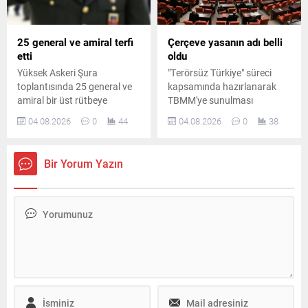
ardından teşkilatlarda yeni
bir yapılanma sürecine girildi.
Resmî duyurunun kısa
25 general ve amiral terfi
Çerçeve yasanın adı belli
sürede yapılması bekleniyor
etti
oldu
Parti...
Yüksek Askeri Şura
"Terörsüz Türkiye" süreci
toplantısında 25 general ve
kapsamında hazırlanarak
amiral bir üst rütbeye
TBMM'ye sunulması
yükseltildi, 69 albay general
beklenen çerçeve yasa
04.08.2026
0
44
04.08.2026
0
38
ve amiralliğe terfi etti. Hava
teklifinin ismi netleşti.
Kuvvetleri Komutanlığı
Düzenlemenin siyasi
görevine Orgeneral Rafet
partilerin ortak imzasıyla
Bir Yorum Yazın
Dalkıran atandı.
Meclis'e sunulması
hedefleniyor.