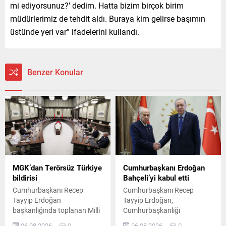
mi ediyorsunuz?’ dedim. Hatta bizim birçok birim
müdürlerimiz de tehdit aldı. Buraya kim gelirse başımın
üstünde yeri var” ifadelerini kullandı.
Benzer Konular
MGK’dan Terörsüz Türkiye
Cumhurbaşkanı Erdoğan
bildirisi
Bahçeli’yi kabul etti
Cumhurbaşkanı Recep
Cumhurbaşkanı Recep
Tayyip Erdoğan
Tayyip Erdoğan,
başkanlığında toplanan Milli
Cumhurbaşkanlığı
Güvenlik Kurulu'nun
Külliyesi'nde MHP Genel
06.08.2026
0
06.08.2026
0