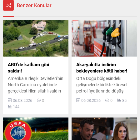
Benzer Konular
ABD’de katliam gibi
Akaryakıtta indirim
saldırı!
bekleyenlere kötü haber!
Amerika Birleşik Devletleri'nin
Orta Doğu bölgesindeki
North Carolina eyaletinde
gelişmelerle birlikte küresel
gerçekleştirilen silahlı saldırı
petrol fiyatlarında düşüş
sonucunda çok sayıda kişi
yaşansa da iç piyasadaki
06.08.2026
0
06.08.2026
0
85
hayatını kaybetti. Bölgeye
pompa fiyatları aynı kaldı.
144
çok sayıda ekip sevk edilirken
Planlanan yüksek oranlı
olayla ilgili kapsamlı bir
indirim tutarının tamamı
soruşturma başlatıldı.
vergi artışına aktarıldı.