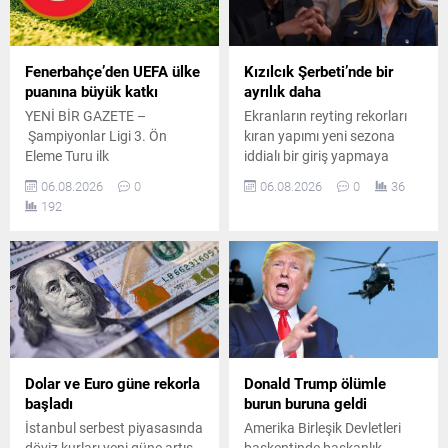
Fenerbahçe’den UEFA ülke
Kızılcık Şerbeti’nde bir
puanına büyük katkı
ayrılık daha
YENİ BİR GAZETE –
Ekranların reyting rekorları
Şampiyonlar Ligi 3. Ön
kıran yapımı yeni sezona
Eleme Turu ilk
iddialı bir giriş yapmaya
mücadelesinde Fenerbahçe
hazırlanıyor. Kadroda önemli
06.08.2026
0
06.08.2026
0
36
sahasında Avusturya
ayrılıklar yaşanırken diziye
192
temsilcisi Sturm Graz ile
sürpriz bir oyuncu dahil
karşı karşıya geldi. Sarı
oluyor.
lacivertli ekip Talisca ve
Mason Greenwood’un
kaydettiği gollerle sahadan
iki sıfırlık galibiyetle ayrıldı.
Bu sonuçla temsilcimiz
rövanş maçı öncesinde
büyük bir avantaj yakaladı.
Dolar ve Euro güne rekorla
Donald Trump ölümle
Güncel UEFA ülke puanı
başladı
burun buruna geldi
sıralaması...
İstanbul serbest piyasasında
Amerika Birleşik Devletleri
döviz kurları yeni güne artış
başkentinde başkanlık