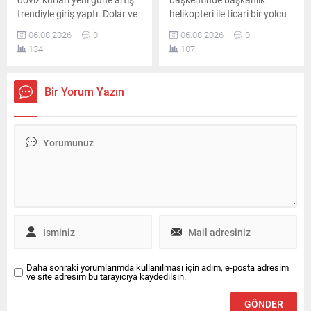
trendiyle giriş yaptı. Dolar ve
helikopteri ile ticari bir yolcu
avro dünkü kapanış
uçağı havada tehlikeli
06.08.2026
0
06.08.2026
0
seviyelerinin üzerine çıkarak
biçimde yakınlaştı. Emniyet
134
107
piyasalarda hareketli bir
sınırlarının ihlal edildiği olay
başlangıç yaptı.
sonrasında havacılık
otoriteleri geniş çaplı
Bir Yorum Yazın
soruşturma başlattı.
Daha sonraki yorumlarımda kullanılması için adım, e-posta adresim
ve site adresim bu tarayıcıya kaydedilsin.