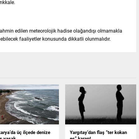
ıkkale.
 Tahmin edilen meteorolojik hadise olağandışı olmamakla
enebilecek faaliyetler konusunda dikkatli olunmalıdır.
arya’da üç ilçede denize
Yargıtay’dan flaş “ter kokan
iş yasak
eş” kararı!