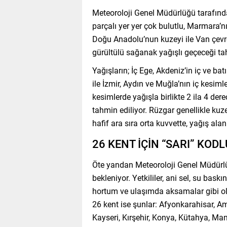
Meteoroloji Genel Müdürlüğü tarafınd
parçalı yer yer çok bulutlu, Marmara’n
Doğu Anadolu’nun kuzeyi ile Van çevre
gürültülü sağanak yağışlı geçeceği tah
Yağışların; İç Ege, Akdeniz’in iç ve b
ile İzmir, Aydın ve Muğla’nın iç kesiml
kesimlerde yağışla birlikte 2 ila 4 der
tahmin ediliyor. Rüzgar genellikle kuze
hafif ara sıra orta kuvvette, yağış ala
26 KENT İÇİN “SARI” KODL
Öte yandan Meteoroloji Genel Müdürlüğ
bekleniyor. Yetkililer, ani sel, su baskı
hortum ve ulaşımda aksamalar gibi olu
26 kent ise şunlar: Afyonkarahisar, Ama
Kayseri, Kırşehir, Konya, Kütahya, Ma