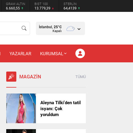
GRAM ALTIN
BIST 100
STERLİN
6.660,55
13.779,39
64,4139
İstanbul,
25
°C
Kapalı
M
YAZARLAR
KURUMSAL
MAGAZİN
TÜMÜ
Aleyna Tilki’den tatil
isyanı: Çok
yoruldum