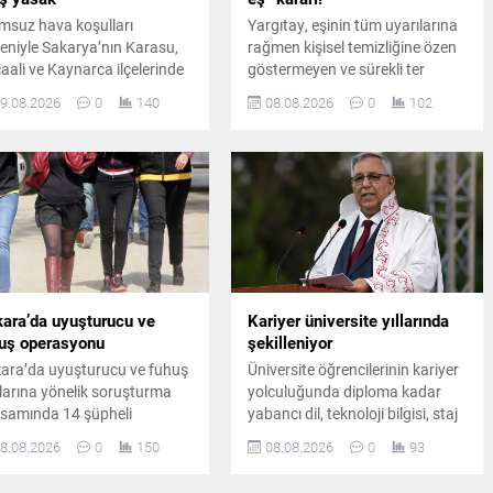
msuz hava koşulları
Yargıtay, eşinin tüm uyarılarına
eniyle Sakarya’nın Karasu,
rağmen kişisel temizliğine özen
aali ve Kaynarca ilçelerinde
göstermeyen ve sürekli ter
ize girmek yasaklandı.
koktuğu belirtilen erkeği
9.08.2026
0
140
08.08.2026
0
102
kililer, vatandaşları denize
boşanma davasında tam
memeleri konusunda uyardı.
kusurlu kabul etti. Çiftin
boşanmasına karar verildi.
ara’da uyuşturucu ve
Kariyer üniversite yıllarında
uş operasyonu
şekilleniyor
ara’da uyuşturucu ve fuhuş
Üniversite öğrencilerinin kariyer
larına yönelik soruşturma
yolculuğunda diploma kadar
samında 14 şüpheli
yabancı dil, teknoloji bilgisi, staj
kında gözaltı kararı verildi.
ve uygulamalı deneyimin de
8.08.2026
0
150
08.08.2026
0
93
enlenen operasyonda 8
belirleyici olduğunu belirten
heli yakalanırken, diğer
Prof. Dr. Abdullah Kuzu,