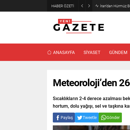
HABER ÖZETİ
Öğrenci affı yürürl
ANASAYFA
SİYASET
GÜNDEM
Meteoroloji’den 26 
Sıcaklıkların 2-4 derece azalması bekl
hortum, dolu yağışı, sel ve taşkına kar
Paylaş
Tweetle
Gönder