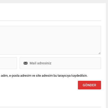
helilerin yakalanması için
gençlere önemli mesajlar verdi.
ışmalar sürüyor.
 adım, e-posta adresim ve site adresim bu tarayıcıya kaydedilsin.