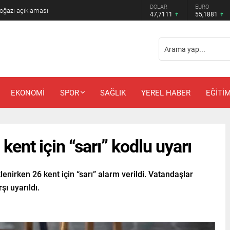
DOLAR
EURO
üğe girdi!
47,7111
55,1881
EKONOMİ
SPOR
SAĞLIK
YEREL HABER
EĞİTİ
kent için “sarı” kodlu uyarı
enirken 26 kent için “sarı” alarm verildi. Vatandaşlar
şı uyarıldı.