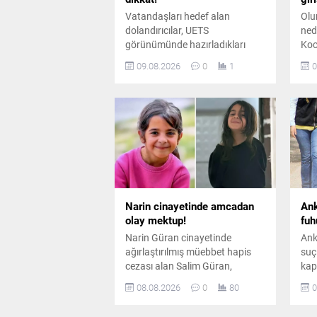
Vatandaşları hedef alan
Olu
dolandırıcılar, UETS
ned
görünümünde hazırladıkları
Koc
sahte e-postalarla e-Devlet
den
09.08.2026
0
1
0
bilgilerini ele geçirmeye çalışıyor.
Yet
Uzmanlar, sahte bağlantılara
gir
karşı uyarıyor.
Narin cinayetinde amcadan
Ank
olay mektup!
fuh
Narin Güran cinayetinde
Ank
ağırlaştırılmış müebbet hapis
suç
cezası alan Salim Güran,
kap
cezaevinden yazdığı mektupta
hak
08.08.2026
0
80
0
suçsuz olduğunu savundu.
Düz
Güran, cinayetin failinin Nevzat
şüp