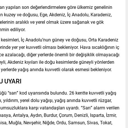
an yapılan son değerlendirmelere göre ülkemiz genelinin
ın kuzey ve doğusu, Ege, Akdeniz, İç Anadolu, Karadeniz,
lerinin aralıklı ve yerel olmak üzere sağanak ve gök
min ediliyor.
atı kesimleri, İç Anadolu’nun güney ve doğusu, Orta Karadeniz
erinde yer yer kuvvetli olması bekleniyor. Hava sıcaklığının iç
ece azalacağı, diğer yerlerde önemli bir değişiklik olmayacağı
yli, Akdeniz kıyıları ile doğu kesimlerde güneyli yönlerden
n yerlerde yağış anında kuvvetli olarak esmesi bekleniyor.
U UYARI
ü “sarı” kod uyarısında bulundu. 26 kentte kuvvetli yağış
nı, yıldırım, yerel dolu yağışı, yağış anında kuvvetli rüzgar,
msuzluklara karşı vatandaşları uyardı. “Sarı” alarm verilen
sya, Antalya, Aydın, Burdur, Çorum, Denizli, Isparta, İzmir,
nisa, Muğla, Nevşehir, Niğde, Ordu, Samsun, Sivas, Tokat,