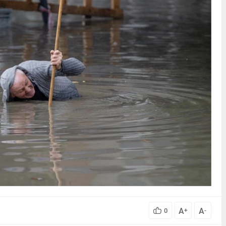
A
A
0
+
-