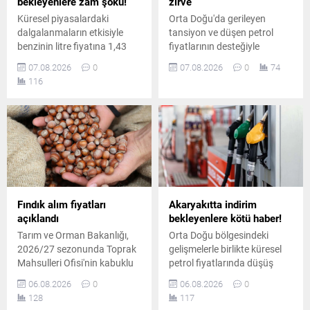
bekleyenlere zam şoku!
zirve
Küresel piyasalardaki
Orta Doğu'da gerileyen
dalgalanmaların etkisiyle
tansiyon ve düşen petrol
benzinin litre fiyatına 1,43
fiyatlarının desteğiyle
TL'lik artış öngörülürken, Eşel
haftalık %5'i aşan yükseliş
07.08.2026
0
07.08.2026
0
74
Mobil Sistemi desteğiyle
kaydeden altın, rekor
116
sürücülerin deposuna
tazeleyerek ons bazında
yaklaşık 1,06 TL zam
4.289 doları, gramda ise
yansıyacak.
6.575 TL'yi gördü.
Fındık alım fiyatları
Akaryakıtta indirim
açıklandı
bekleyenlere kötü haber!
Tarım ve Orman Bakanlığı,
Orta Doğu bölgesindeki
2026/27 sezonunda Toprak
gelişmelerle birlikte küresel
Mahsulleri Ofisi'nin kabuklu
petrol fiyatlarında düşüş
fındık alım fiyatlarını
yaşansa da iç piyasadaki
06.08.2026
0
06.08.2026
0
duyurdu. Giresun kalite
pompa fiyatları aynı kaldı.
128
117
fındık 255 lira, levant kalite
Planlanan yüksek oranlı