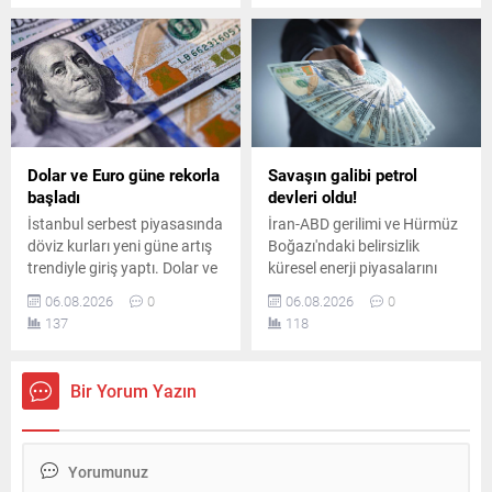
fındık ise kilogram başına
indirim tutarının tamamı
250 liradan alınacak.
vergi artışına aktarıldı.
Dolar ve Euro güne rekorla
Savaşın galibi petrol
başladı
devleri oldu!
İstanbul serbest piyasasında
İran-ABD gerilimi ve Hürmüz
döviz kurları yeni güne artış
Boğazı'ndaki belirsizlik
trendiyle giriş yaptı. Dolar ve
küresel enerji piyasalarını
avro dünkü kapanış
sarsarken, dünyanın en
06.08.2026
0
06.08.2026
0
seviyelerinin üzerine çıkarak
büyük sekiz petrol şirketi yılın
137
118
piyasalarda hareketli bir
ikinci çeyreğinde toplam 93
başlangıç yaptı.
milyar dolar kâr elde etti.
Bir Yorum Yazın