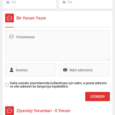
156
156
beklenirken, Güneydoğu
Başkanı Alim Karaca'yı
Anadolu için toz taşınımı
ziyaret ederek kültürel
uyarısı yapıldı ve hava
mirasın korunmasına yönelik
Bir Yorum Yazın
sıcaklıklarının mevsim
yürütülen çalışmaları
normallerinin üzerinde
değerlendirdi.
seyredeceği bildirildi.
Meteoroloji tarafından
paylaşılan son tahminlere
göre, ülkenin kuzey kesimleri
ile Akdeniz’in parçalı ve yer
yer çok bulutlu geçeceği
öngörülüyor. Toroslar
mevkii,...
Daha sonraki yorumlarımda kullanılması için adım, e-posta adresim
ve site adresim bu tarayıcıya kaydedilsin.
Ziyaretçi Yorumları - 0 Yorum