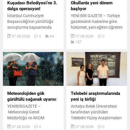
Kuşadası Belediyesi’ne 3.
Okullarda yeni dönem
dalga operasyon!
başlıyor
İstanbul Cumhuriyet
YENİ BİR GAZETE – Türkiye
Başsavcılığı'nın yürüttüğü
gazetesinin haberine göre
soruşturma kapsamında
hükümet, yeni eğitim öğretim
Kuşadası Belediyesi'ne
yılı öncesinde okul
07.08.2026
0
64
07.08.2026
0
yönelik operasyonların 3.
güvenliğini artırmaya yönelik
107
dalgası gerçekleştirildi.
yeni bir çalışma için harekete
Ekipler İzmir, Aydın ve
geçti. Edinilen bilgilere göre
Antalya'da belirlenen
İçişleri Bakanlığı, Milli Eğitim
adreslere eş zamanlı
Bakanlığı ile Çalışma ve
operasyon düzenledi.
Sosyal Güvenlik Bakanlığı
koordinasyonunda okullarda
görevlendirilmek üzere 30 bin
yeni güvenlik görevlisi
istihdam edilecek. Toplum
Meteorolojiden gök
Telebehi araştırmalarında
Yararına...
gürültülü sağanak uyarısı
yeni iş birliği
YENİBİRGAZETE –
Antalya Belek Üniversitesi
Meteoroloji Genel
tarafından yürütülen
Müdürlüğü ve AKOM
Telebehi Yüzey Araştırmaları
verilerine göre yurdun bazı
kapsamında araştırma
07.08.2026
0
07.08.2026
0
bölgelerinde sağanak yağış
heyeti, Fethiye Belediye