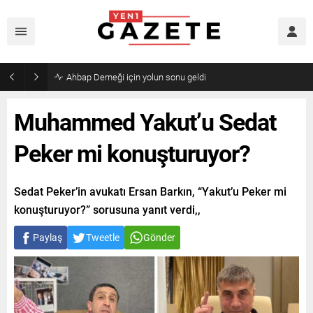
Mourinho’dan Arda Güler’e kötü haber
Muhammed Yakut’u Sedat
Peker mi konuşturuyor?
Sedat Peker’in avukatı Ersan Barkın, “Yakut’u Peker mi
konuşturuyor?” sorusuna yanıt verdi,,
Paylaş
Tweetle
Gönder