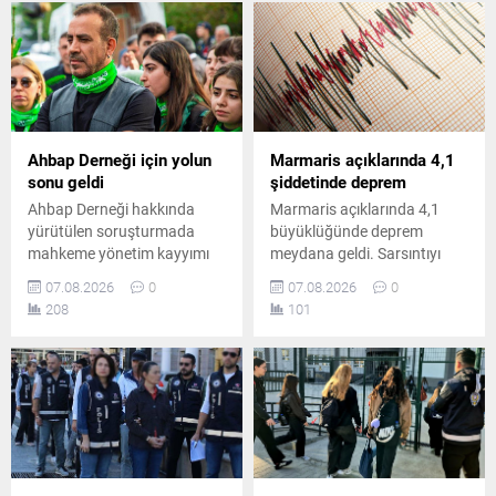
Ahbap Derneği için yolun
Marmaris açıklarında 4,1
sonu geldi
şiddetinde deprem
Ahbap Derneği hakkında
Marmaris açıklarında 4,1
yürütülen soruşturmada
büyüklüğünde deprem
mahkeme yönetim kayyımı
meydana geldi. Sarsıntıyı
atanmasına karar verdi.
hisseden bölge halkı kısa
07.08.2026
0
07.08.2026
0
Başsavcılık, derneğin
süreli panik yaşarken, AFAD
208
101
faaliyetlerinin
tarafından yapılan ilk
durdurulmasını ve
incelemelerde herhangi bir
feshedilmesini talep ederken
olumsuzluğa rastlanmadığı
soruşturma dört başlıkta
açıklandı.
sürüyor.