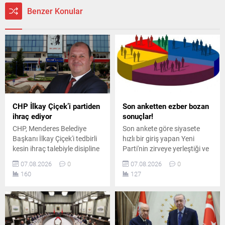
Benzer Konular
CHP İlkay Çiçek’i partiden
Son anketten ezber bozan
ihraç ediyor
sonuçlar!
CHP, Menderes Belediye
Son ankete göre siyasete
Başkanı İlkay Çiçek'i tedbirli
hızlı bir giriş yapan Yeni
kesin ihraç talebiyle disipline
Parti'nin zirveye yerleştiği ve
sevk etti. Kararın, parti
AK Parti'nin ikinci sırada yer
07.08.2026
0
07.08.2026
0
ilkeleri ve örgüt disiplini
aldığı ankette, CHP ve
160
127
kapsamında yapılan
MHP'nin yaşadığı tarihi oy
değerlendirmeler sonucunda
kaybı ile yüzde 5 bandına
alındığı açıklandı.
gerilemeleri dikkat çekti.