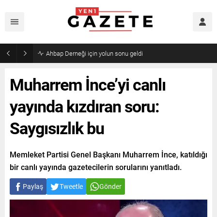
Ahbap Derneği için yolun sonu geldi
Muharrem İnce’yi canlı
yayında kızdıran soru:
Saygısızlık bu
Memleket Partisi Genel Başkanı Muharrem İnce, katıldığı
bir canlı yayında gazetecilerin sorularını yanıtladı.
Paylaş
Tweetle
Gönder