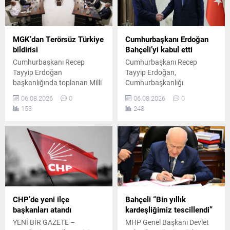
MGK’dan Terörsüz Türkiye
Cumhurbaşkanı Erdoğan
bildirisi
Bahçeli’yi kabul etti
Cumhurbaşkanı Recep
Cumhurbaşkanı Recep
Tayyip Erdoğan
Tayyip Erdoğan,
başkanlığında toplanan Milli
Cumhurbaşkanlığı
Güvenlik Kurulu'nun
Külliyesi'nde MHP Genel
06.08.2026
0
06.08.2026
0
ardından yayımlanan
Başkanı Devlet Bahçeli ile bir
153
248
bildiride, "Terörsüz Türkiye"
araya geldi. Yaklaşık 45
ve "Terörsüz Bölge"
dakika süren görüşme, Milli
hedeflerine yönelik
Güvenlik Kurulu toplantısı
çalışmaların kararlılıkla
öncesinde gerçekleştirildi.
sürdürüleceği vurgulandı.
CHP’de yeni ilçe
Bahçeli “Bin yıllık
başkanları atandı
kardeşliğimiz tescillendi”
YENİ BİR GAZETE –
MHP Genel Başkanı Devlet