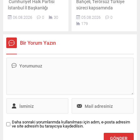
Cumhuriyet Halk Partisi
Bahçeli, Terörsüz Türkiye
İstanbul İl Başkanlığı
süreci kapsamında
temmuz ayının 21. gününde
hazırlanan çerçeve yasa
06.08.2026
0
30
05.08.2026
0
yaptığı duyuruyla çok sayıda
teklifine ilişkin
179
ilçe başkanı ile yönetimlerini
değerlendirmelerde bulundu.
tüzüğe ve parti disiplinine
Bahçeli, atılan imzaların
aykırı faaliyetler gerekçesiyle
önemli bir adım olduğunu
Bir Yorum Yazın
görevden uzaklaştırmıştı.
söyledi.
İlgili başkanların disiplin
kuruluna sevk edilmesinin
ardından teşkilatlarda yeni
bir yapılanma sürecine girildi.
Resmî duyurunun kısa
sürede yapılması bekleniyor
Parti...
Daha sonraki yorumlarımda kullanılması için adım, e-posta adresim
ve site adresim bu tarayıcıya kaydedilsin.