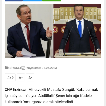
SİYASET
Yayınlama: 21.06.2023
A
A
0
+
-
CHP Erzincan Milletvekili Mustafa Sarıgül, ‘Kafa bulmak
için söyledim’ diyen Abdüllatif Şener için ağır ifadeler
kullanarak ‘omurgasız’ olarak nitelendirdi.