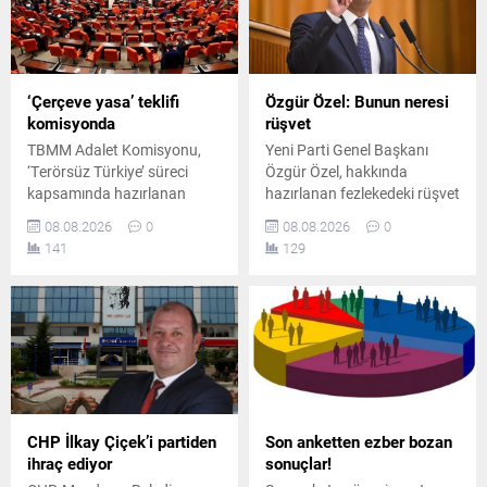
‘Çerçeve yasa’ teklifi
Özgür Özel: Bunun neresi
komisyonda
rüşvet
TBMM Adalet Komisyonu,
Yeni Parti Genel Başkanı
‘Terörsüz Türkiye’ süreci
Özgür Özel, hakkında
kapsamında hazırlanan
hazırlanan fezlekedeki rüşvet
çerçeve yasa teklifini
iddiasına tepki göstererek,
08.08.2026
0
08.08.2026
0
görüşmek üzere toplandı.
kurultay masrafları için para
141
129
Toplantıda iktidar ve
verilmiş olsa bile bunun
muhalefet milletvekilleri
rüşvet sayılamayacağını
arasında usul ve içerik
savundu.
tartışmaları yaşandı.
CHP İlkay Çiçek’i partiden
Son anketten ezber bozan
ihraç ediyor
sonuçlar!