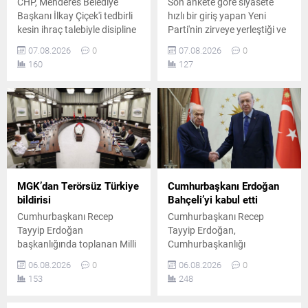
CHP, Menderes Belediye
Son ankete göre siyasete
Başkanı İlkay Çiçek'i tedbirli
hızlı bir giriş yapan Yeni
kesin ihraç talebiyle disipline
Parti'nin zirveye yerleştiği ve
sevk etti. Kararın, parti
AK Parti'nin ikinci sırada yer
07.08.2026
0
07.08.2026
0
ilkeleri ve örgüt disiplini
aldığı ankette, CHP ve
160
127
kapsamında yapılan
MHP'nin yaşadığı tarihi oy
değerlendirmeler sonucunda
kaybı ile yüzde 5 bandına
alındığı açıklandı.
gerilemeleri dikkat çekti.
MGK’dan Terörsüz Türkiye
Cumhurbaşkanı Erdoğan
bildirisi
Bahçeli’yi kabul etti
Cumhurbaşkanı Recep
Cumhurbaşkanı Recep
Tayyip Erdoğan
Tayyip Erdoğan,
başkanlığında toplanan Milli
Cumhurbaşkanlığı
Güvenlik Kurulu'nun
Külliyesi'nde MHP Genel
06.08.2026
0
06.08.2026
0
ardından yayımlanan
Başkanı Devlet Bahçeli ile bir
153
248
bildiride, "Terörsüz Türkiye"
araya geldi. Yaklaşık 45
ve "Terörsüz Bölge"
dakika süren görüşme, Milli