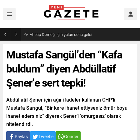
Mourinho’dan Arda Güler’e kötü haber
Mustafa Sarıgül’den “Kafa
buldum” diyen Abdüllatif
Şener’e sert tepki!
Abdüllatif Şener için ağır ifadeler kullanan CHP’li
Mustafa Sarıgül, “Bir kere ihanet ettiyseniz ömür boyu
ihanet edersiniz” diyerek Şener’i ‘omurgasız’ olarak
nitelendirdi.
Paylaş
Tweetle
Gönder