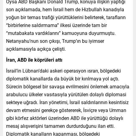
Oysa ABD Başkanı Donald Trump, konuya ilişkin yaptığı
son açıklamada, hem İsrail hem de Hizbullah kanadıyla
yoğun bir temas trafiği yürüttüklerini belirterek, tarafların
“birbirlerine saldırmama” ilkesi üzerinde tam bir
“mutabakata vardıklarını” kamuoyuna duyurmuştu.
Netanyahu’nun son çıkışı, Trump’ın bu iyimser
açıklamasıyla açıkça çelişti.
İran, ABD ile köprüleri attı
İsrail’in Lübnan’daki askeri operasyon ısrarı, bölgedeki
diplomatik kanallarda da büyük bir kırılmaya yol açtı.
Sürecin bölgesel bir savaşa evrilmesini önlemek amacıyla
arabulucu ülkeler vasıtasıyla yürütülen dolaylı diplomasi
sekteye uğradı. İran yönetimi, İsrail saldırılarının kesintisiz
devam etmesini gerekçe göstererek, İsviçre veya Umman
gibi körfez aktörleri üzerinden ABD ile yürüttüğü dolaylı
mesaj alışverişini tamamen durdurduğunu ilan etti.
Diplomatik kanalların kapanması, bölgedeki