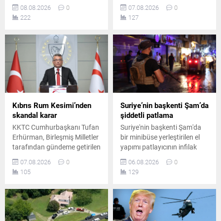
büyüdü. İspanya, İtalya’nın
hükümete bağlı kamplara
08.08.2026
0
07.08.2026
0
kontrolleri kaldırmaması
balistik füze ve İHA'larla
222
127
üzerine karşılık verme kararı
saldırı düzenlediğini
aldı. Uygulama 7 Eylül’e
duyurdu. Gerilimin tırmandığı
kadar sürecek.
bölgede yüzden fazla ölü
olduğu iddia edildi.
Kıbrıs Rum Kesimi’nden
Suriye’nin başkenti Şam’da
skandal karar
şiddetli patlama
KKTC Cumhurbaşkanı Tufan
Suriye'nin başkenti Şam'da
Erhürman, Birleşmiş Milletler
bir minibüse yerleştirilen el
tarafından gündeme getirilen
yapımı patlayıcının infilak
önemli bir adımın Rum
etmesi sonucu ölü ve
07.08.2026
0
06.08.2026
0
yönetimi tarafından geri
yaralıların olduğu bildirildi.
105
129
çevrildiğini duyurdu. Ada
Saldırının Ceramana
genelindeki güven artırıcı
Mahallesi'nde gerçekleştiği
tedbirler tartışılmaya devam
açıklandı.
ediyor.