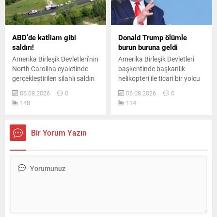
ABD’de katliam gibi
Donald Trump ölümle
saldırı!
burun buruna geldi
Amerika Birleşik Devletleri'nin
Amerika Birleşik Devletleri
North Carolina eyaletinde
başkentinde başkanlık
gerçekleştirilen silahlı saldırı
helikopteri ile ticari bir yolcu
sonucunda çok sayıda kişi
uçağı havada tehlikeli
06.08.2026
0
06.08.2026
0
hayatını kaybetti. Bölgeye
biçimde yakınlaştı. Emniyet
148
114
çok sayıda ekip sevk edilirken
sınırlarının ihlal edildiği olay
olayla ilgili kapsamlı bir
sonrasında havacılık
soruşturma başlatıldı.
otoriteleri geniş çaplı
Bir Yorum Yazın
soruşturma başlattı.