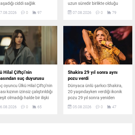
yaşadığı ciddi sağlık
uzun süredir birlikte olduğu
unlarının ardından, sekiz
öğretim görevlisi Oğuz Erdin ile
7.08.2026
0
97
07.08.2026
0
79
liyatın sonrasında
İstanbul Kuruçeşme'de
uzuncu kez ameliyat
düzenlenen sade bir törenle
asına yatacağını duyurdu.
dünyaevine girdi.
ü Hilal Çiftçi’nin
Shakira 29 yıl sonra aynı
asından suç duyurusu
pozu verdi
ç oyuncu Ülkü Hilal Çiftçi'nin
Dünyaca ünlü şarkıcı Shakira,
sı kızının izinsiz çalıştırıldığı
20 yaşındayken verdiği ikonik
eşit olmadığı halde bir ilişki
pozu 29 yıl sonra yeniden
adığı iddiasıyla savcılığa
canlandırdı. Ünlü sanatçının
6.08.2026
0
65
05.08.2026
0
47
vurdu. Yaşanan gelişmeler
paylaşımı kısa sürede sosyal
azin ve hukuk kulislerinde
medyada büyük ilgi gördü.
iş yankı uyandırdı.