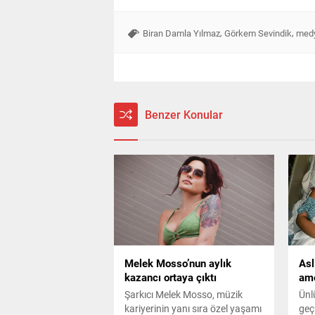
,
,
Biran Damla Yılmaz
Görkem Sevindik
medy
Benzer Konular
Melek Mosso’nun aylık
Asl
kazancı ortaya çıktı
ame
Şarkıcı Melek Mosso, müzik
Ünl
kariyerinin yanı sıra özel yaşamı
geç