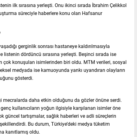
enin ilk sırasına yerleşti. Onu ikinci sırada İbrahim Çelikkol
ruşturma süreciyle haberlere konu olan Hafsanur
e
şadığı gerginlik sonrası hastaneye kaldırılmasıyla
listenin dördüncü sırasına yerleşti. Beşinci sırada ise
n çok konuşulan isimlerinden biri oldu. MTM verileri, sosyal
eneksel medyada ise kamuoyunda yankı uyandıran olayların
duğunu gösterdi.
gi mecralarda daha etkin olduğunu da gözler önüne serdi.
enç kullanıcıların yoğun ilgisiyle karşılanan isimler öne
güncel tartışmalar, sağlık haberleri ve adli süreçlerin
şekillendirdi. Bu durum, Türkiye’deki medya tüketim
daha kanıtlamış oldu.