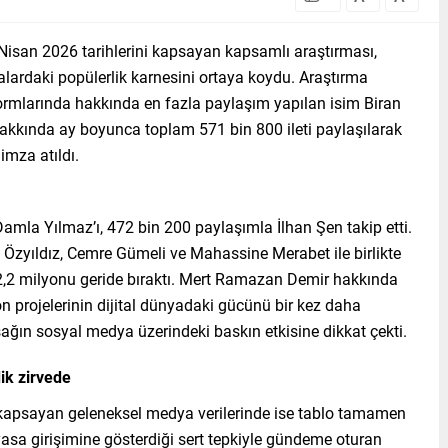
san 2026 tarihlerini kapsayan kapsamlı araştırması,
alardaki popülerlik karnesini ortaya koydu. Araştırma
ormlarında hakkında en fazla paylaşım yapılan isim Biran
akkında ay boyunca toplam 571 bin 800 ileti paylaşılarak
imza atıldı.
amla Yılmaz’ı, 472 bin 200 paylaşımla İlhan Şen takip etti.
ü Özyıldız, Cemre Gümeli ve Mahassine Merabet ile birlikte
 2,2 milyonu geride bıraktı. Mert Ramazan Demir hakkında
n projelerinin dijital dünyadaki gücünü bir kez daha
şağın sosyal medya üzerindeki baskın etkisine dikkat çekti.
k zirvede
i kapsayan geleneksel medya verilerinde ise tablo tamamen
lgili yasa girişimine gösterdiği sert tepkiyle gündeme oturan