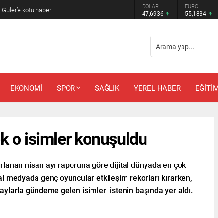
DOLAR
EURO
 Güler’e kötü haber
47,6936
55,1834
EKONOMİ
SPOR
SAĞLIK
YEREL HABER
EĞİTİ
k o isimler konuşuldu
lanan nisan ayı raporuna göre dijital dünyada en çok
l medyada genç oyuncular etkileşim rekorları kırarken,
ylarla gündeme gelen isimler listenin başında yer aldı.