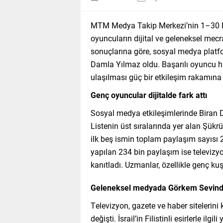
MTM Medya Takip Merkezi’nin 1–30 Ni
oyuncuların dijital ve geleneksel mecr
sonuçlarına göre, sosyal medya platf
Damla Yılmaz oldu. Başarılı oyuncu h
ulaşılması güç bir etkileşim rakamına 
Genç oyuncular dijitalde fark attı
Sosyal medya etkileşimlerinde Biran D
Listenin üst sıralarında yer alan Şükr
ilk beş ismin toplam paylaşım sayısı
yapılan 234 bin paylaşım ise televizyo
kanıtladı. Uzmanlar, özellikle genç ku
Geleneksel medyada Görkem Sevindi
Televizyon, gazete ve haber sitelerin
değişti. İsrail’in Filistinli esirlerle i