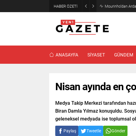
HABER ÖZETİ
Mourinho’dan Arda
ANASAYFA
SİYASET
GÜNDEM
Nisan ayında en ço
Medya Takip Merkezi tarafından hazır
Biran Damla Yılmaz konuşuldu. Sosya
geleneksel medyada ise toplumsal ola
Paylaş
Tweetle
Gönder