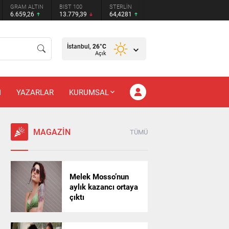
GRAM ALTIN
BIST 100
STERLİN
6.659,26
13.779,39
64,4281
İstanbul,
26
°C
Açık
M
YAZARLAR
KURUMSAL
MAGAZİN
TÜMÜ
Melek Mosso’nun
aylık kazancı ortaya
çıktı