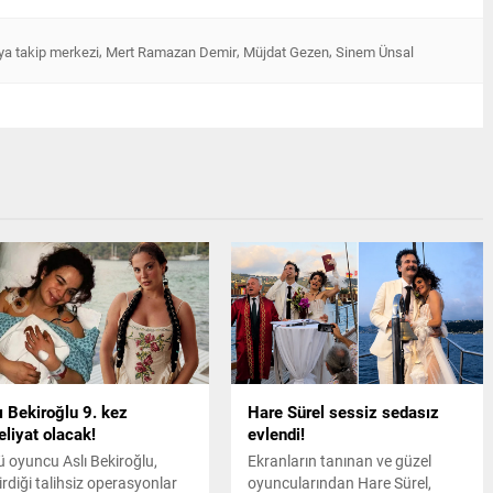
,
,
,
a takip merkezi
Mert Ramazan Demir
Müjdat Gezen
Sinem Ünsal
ı Bekiroğlu 9. kez
Hare Sürel sessiz sedasız
liyat olacak!
evlendi!
ü oyuncu Aslı Bekiroğlu,
Ekranların tanınan ve güzel
irdiği talihsiz operasyonlar
oyuncularından Hare Sürel,