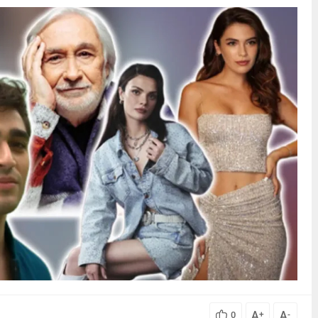
A
A
0
+
-