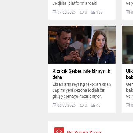
ve dijital platformlardaki
ve 
çalışmalarıyla da adından söz
sor
07.08.2026
0
100
0
ettiriyor. Instagram’da ücretli
ame
abonelik sistemini kullanan
dok
Mosso’nun abone sayısı ve
mas
buradan elde ettiği aylık gelir
belli oldu.
Kızılcık Şerbeti’nde bir ayrılık
Ülk
daha
bab
Ekranların reyting rekorları kıran
Gen
yapımı yeni sezona iddialı bir
baba
giriş yapmaya hazırlanıyor.
ve r
Kadroda önemli ayrılıklar
yaş
06.08.2026
0
43
0
yaşanırken diziye sürpriz bir
baş
oyuncu dahil oluyor.
mag
gen
Bir Yorum Yazın