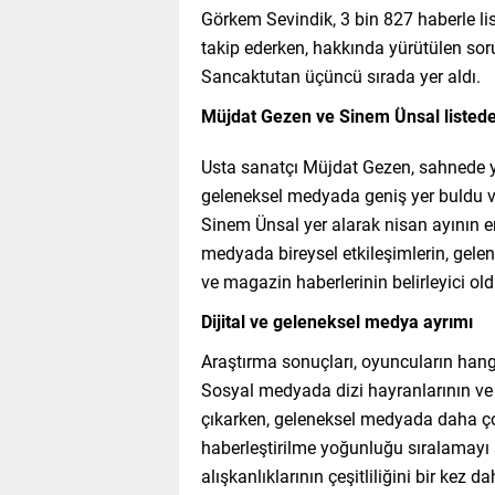
Görkem Sevindik, 3 bin 827 haberle list
takip ederken, hakkında yürütülen so
Sancaktutan üçüncü sırada yer aldı.
Müjdat Gezen ve Sinem Ünsal listed
Usta sanatçı Müjdat Gezen, sahnede ya
geleneksel medyada geniş yer buldu ve 
Sinem Ünsal yer alarak nisan ayının e
medyada bireysel etkileşimlerin, gel
ve magazin haberlerinin belirleyici ol
Dijital ve geleneksel medya ayrımı
Araştırma sonuçları, oyuncuların han
Sosyal medyada dizi hayranlarının ve g
çıkarken, geleneksel medyada daha çok 
haberleştirilme yoğunluğu sıralamayı 
alışkanlıklarının çeşitliliğini bir kez 