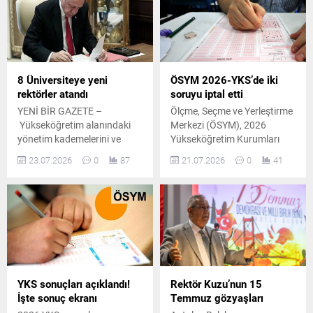
sürecinin püf noktalarını
paylaştı.
8 Üniversiteye yeni
ÖSYM 2026-YKS’de iki
rektörler atandı
soruyu iptal etti
YENİ BİR GAZETE –
Ölçme, Seçme ve Yerleştirme
Yükseköğretim alanındaki
Merkezi (ÖSYM), 2026
yönetim kademelerini ve
Yükseköğretim Kurumları
üniversite rektörlüklerini
Sınavı'nda iki sorunun iptal
23.07.2026
0
87
21.07.2026
0
41
doğrudan ilgilendiren yeni
edildiğini ve değerlendirme
atama kararları,
işlemlerinin buna göre
Cumhurbaşkanı Recep
tamamlandığını duyurdu.
Tayyip Erdoğan’ın imzasıyla
Resmi Gazete’de
yayımlanarak yürürlüğe
girdi. Yapılan bu kapsamlı
düzenleme ile birlikte hem
YÖK bünyesinde önemli
YKS sonuçları açıklandı!
Rektör Kuzu’nun 15
değişimler yaşandı hem de
İşte sonuç ekranı
Temmuz gözyaşları
sekiz üniversitenin rektörlük