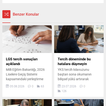
Benzer Konular
LGS tercih sonuçları
Tercih döneminde bu
açıklandı
hatalara düşmeyin
Milli Eğitim Bakanlığı, 2026
YKS tercih kılavuzunu
Liselere Geçiş Sistemi
baştan sona okumanın
kapsamındaki yerleştirme
bilişsel yükü artırarak
sonuçlarını ve boş
kaygıya yol açtığını belirten
05.08.2026
0
63
23.07.2026
0
kontenjanları erişime açtı.
uzmanlar, adayların hedefe
126
Nakil başvuruları ise 5
yönelik bölümlere
Ağustos'ta başlayacak.
odaklanması gerektiğini
vurgulayarak doğru tercih