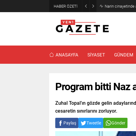
HABER ÖZETİ
Narin cinayetinde
ANASAYFA
SİYASET
GÜNDEM
Program bitti Naz a
Zuhal Topal’ın gözde gelin adayları
cesaretin sınırlarını zorluyor.
Paylaş
Tweetle
Gönder