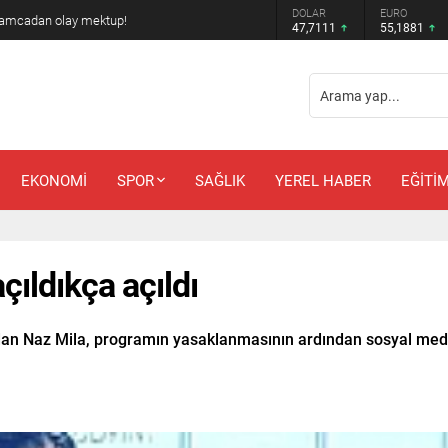
DOLAR
EURO
 amcadan olay mektup!
47,7111
55,1881
EKONOMİ
SPOR
SAĞLIK
YEREL HABER
EĞİTİ
çıldıkça açıldı
ndan Naz Mila, programın yasaklanmasının ardından sosyal med