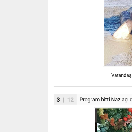
Vatandaşl
3
| 12
Program bitti Naz açıld