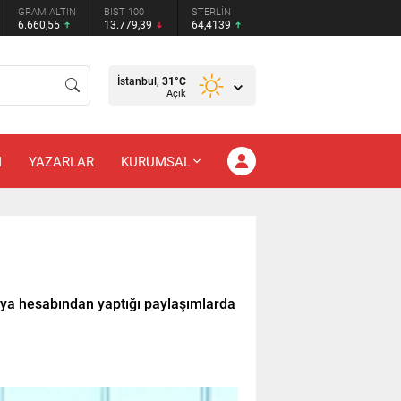
GRAM ALTIN
BIST 100
STERLİN
6.660,55
13.779,39
64,4139
İstanbul,
31
°C
Açık
M
YAZARLAR
KURUMSAL
ya hesabından yaptığı paylaşımlarda