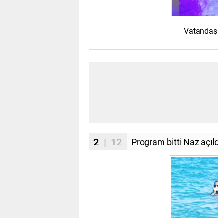
Vatandaşl
2
| 12
Program bitti Naz açıld