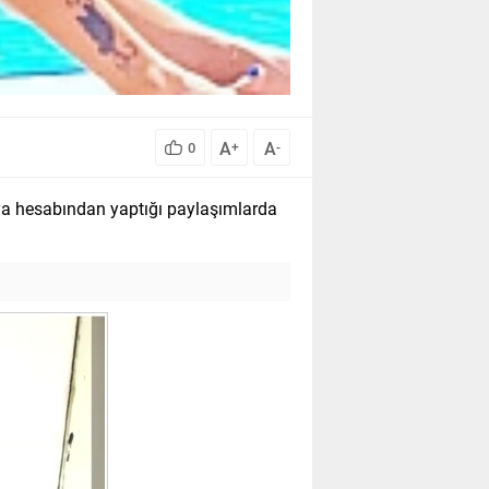
A
A
0
+
-
ya hesabından yaptığı paylaşımlarda