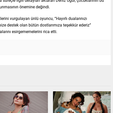
üreçle ilgili detayları aktaran Deniz Uğur, çocuklarının bu
lunmasının önemine değindi.
erini vurgulayan ünlü oyuncu, “Hayırlı dualarınızı
bize destek olan bütün dostlarımıza teşekkür ederiz”
arını esirgememelerini rica etti.