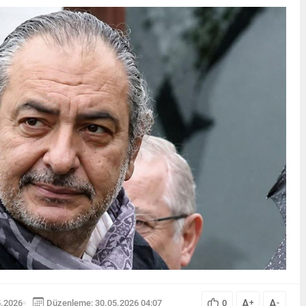
A
A
5.2026
Düzenleme: 30.05.2026 04:07
0
+
-