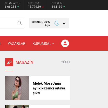
GRAM ALTIN
BIST 100
STERLİN
6.660,55
13.779,39
64,4139
İstanbul,
26
°C
Açık
M
YAZARLAR
KURUMSAL
MAGAZİN
TÜMÜ
Melek Mosso’nun
aylık kazancı ortaya
çıktı