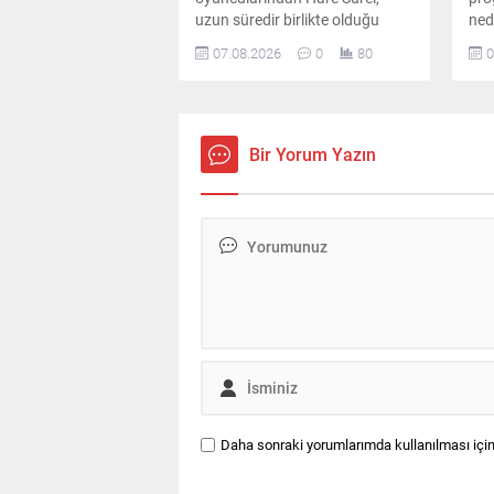
uzun süredir birlikte olduğu
ned
öğretim görevlisi Oğuz Erdin ile
hak
07.08.2026
0
80
0
İstanbul Kuruçeşme'de
sor
düzenlenen sade bir törenle
Özk
dünyaevine girdi.
İst
Bir Yorum Yazın
Daha sonraki yorumlarımda kullanılması için