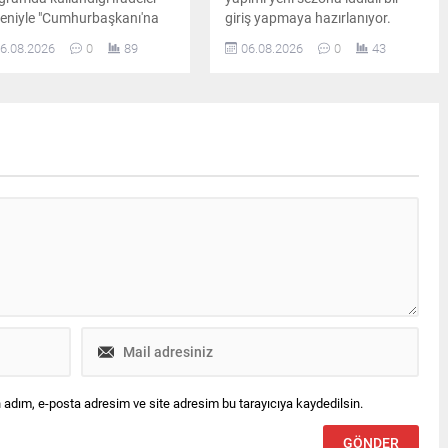
eniyle "Cumhurbaşkanı'na
giriş yapmaya hazırlanıyor.
aret" suçlamasıyla re'sen
Kadroda önemli ayrılıklar
6.08.2026
0
89
06.08.2026
0
43
uşturma başlatıldı. Ertuğrul
yaşanırken diziye sürpriz bir
ök, ifade vermek üzere
oyuncu dahil oluyor.
anbul Adalet Sarayı'na gitti.
 adım, e-posta adresim ve site adresim bu tarayıcıya kaydedilsin.