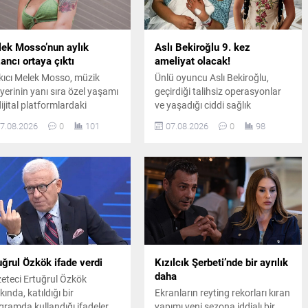
ek Mosso’nun aylık
Aslı Bekiroğlu 9. kez
ancı ortaya çıktı
ameliyat olacak!
kıcı Melek Mosso, müzik
Ünlü oyuncu Aslı Bekiroğlu,
iyerinin yanı sıra özel yaşamı
geçirdiği talihsiz operasyonlar
dijital platformlardaki
ve yaşadığı ciddi sağlık
ışmalarıyla da adından söz
sorunlarının ardından, sekiz
7.08.2026
0
101
07.08.2026
0
98
iriyor. Instagram’da ücretli
ameliyatın sonrasında
nelik sistemini kullanan
dokuzuncu kez ameliyat
so’nun abone sayısı ve
masasına yatacağını duyurdu.
dan elde ettiği aylık gelir
i oldu.
uğrul Özkök ifade verdi
Kızılcık Şerbeti’nde bir ayrılık
daha
eteci Ertuğrul Özkök
ında, katıldığı bir
Ekranların reyting rekorları kıran
gramda kullandığı ifadeler
yapımı yeni sezona iddialı bir