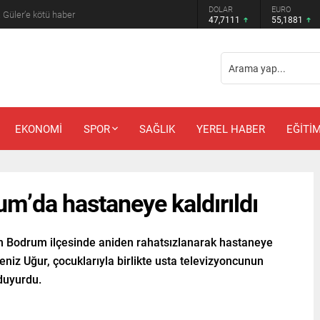
DOLAR
EURO
 Güler’e kötü haber
47,7111
55,1881
EKONOMİ
SPOR
SAĞLIK
YEREL HABER
EĞİTİ
m’da hastaneye kaldırıldı
n Bodrum ilçesinde aniden rahatsızlanarak hastaneye
eniz Uğur, çocuklarıyla birlikte usta televizyoncunun
 duyurdu.