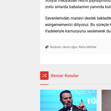
Sosyal medyadaki resmi paylaşımında s
zorlu anlarda babalarının yanında bu
Sevenlerinden manevi destek bekledikl
esirgememenizi diliyoruz. Bu süreçte 
ifadeleriyle kamuoyuna seslenerek dual
,
,
Bodrum
deniz uğur
Reha Muhtar
Benzer Konular