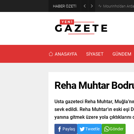
HABER ÖZETİ
Mourinho’dan Arda
ANASAYFA
SİYASET
GÜNDEM
Reha Muhtar Bodru
Usta gazeteci Reha Muhtar, Muğla’nı
sevk edildi. Reha Muhtar’ın eski eşi D
yanına gitmek üzere yola çıktıklarını
Paylaş
Tweetle
Gönder