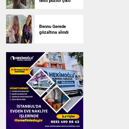
testi pozitif çıktı
Bennu Gerede
gözaltına alındı