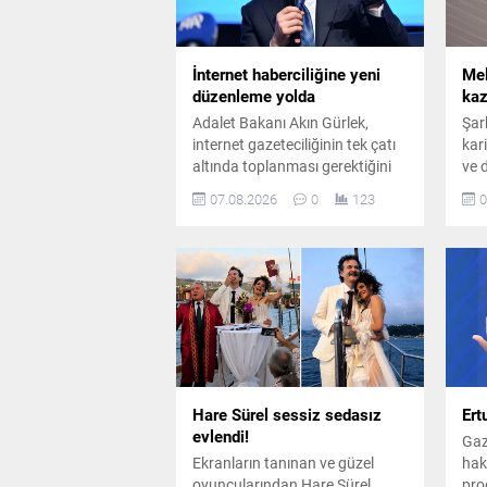
İnternet haberciliğine yeni
Mel
düzenleme yolda
kaz
Adalet Bakanı Akın Gürlek,
Şar
internet gazeteciliğinin tek çatı
kar
altında toplanması gerektiğini
ve 
belirterek yeni bir yasal
çal
07.08.2026
0
123
0
düzenlemeye ihtiyaç olduğunu
ett
söyledi. Gürlek, sosyal medya
abo
yasası çalışmalarına da değindi.
Mos
bura
bell
Hare Sürel sessiz sedasız
Ert
evlendi!
Gaz
Ekranların tanınan ve güzel
hakk
oyuncularından Hare Sürel,
pro