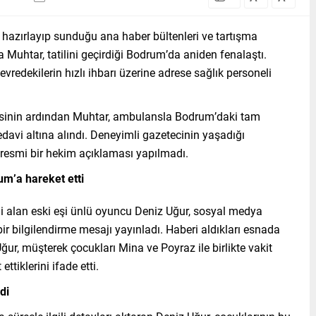
hazırlayıp sunduğu ana haber bültenleri ve tartışma
a Muhtar, tatilini geçirdiği Bodrum’da aniden fenalaştı.
vredekilerin hızlı ihbarı üzerine adrese sağlık personeli
lesinin ardından Muhtar, ambulansla Bodrum’daki tam
edavi altına alındı. Deneyimli gazetecinin yaşadığı
z resmi bir hekim açıklaması yapılmadı.
um’a hareket etti
ni alan eski eşi ünlü oyuncu Deniz Uğur, sosyal medya
bir bilgilendirme mesajı yayınladı. Haberi aldıkları esnada
ğur, müşterek çocukları Mina ve Poyraz ile birlikte vakit
iklerini ifade etti.
di