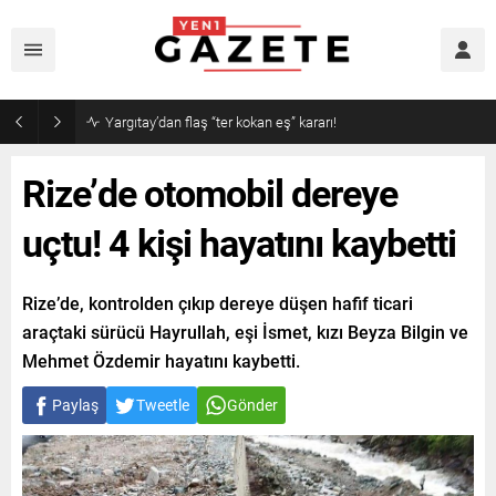
Narin cinayetinde amcadan olay mektup!
Rize’de otomobil dereye
uçtu! 4 kişi hayatını kaybetti
Rize’de, kontrolden çıkıp dereye düşen hafif ticari
araçtaki sürücü Hayrullah, eşi İsmet, kızı Beyza Bilgin ve
Mehmet Özdemir hayatını kaybetti.
Paylaş
Tweetle
Gönder