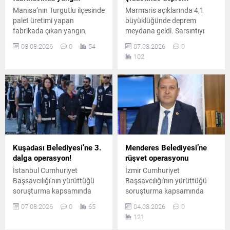
Manisa’nın Turgutlu ilçesinde
Marmaris açıklarında 4,1
palet üretimi yapan
büyüklüğünde deprem
fabrikada çıkan yangın,
meydana geldi. Sarsıntıyı
itfaiye ekiplerinin
hisseden bölge halkı kısa
08.08.2026
0
54
07.08.2026
0
müdahalesiyle söndürüldü.
süreli panik yaşarken, AFAD
102
Yangında can kaybı ve
tarafından yapılan ilk
yaralanma yaşanmazken
incelemelerde herhangi bir
fabrikada maddi hasar
olumsuzluğa rastlanmadığı
meydana geldi. Yangının
açıklandı.
çıkış nedeni araştırılıyor.
Kuşadası Belediyesi’ne 3.
Menderes Belediyesi’ne
dalga operasyon!
rüşvet operasyonu
İstanbul Cumhuriyet
İzmir Cumhuriyet
Başsavcılığı'nın yürüttüğü
Başsavcılığı'nın yürüttüğü
soruşturma kapsamında
soruşturma kapsamında
Kuşadası Belediyesi'ne
Menderes Belediyesi'ne
07.08.2026
0
65
04.08.2026
0
yönelik operasyonların 3.
operasyon düzenlendi.
121
dalgası gerçekleştirildi.
Belediye Başkanı İlkay