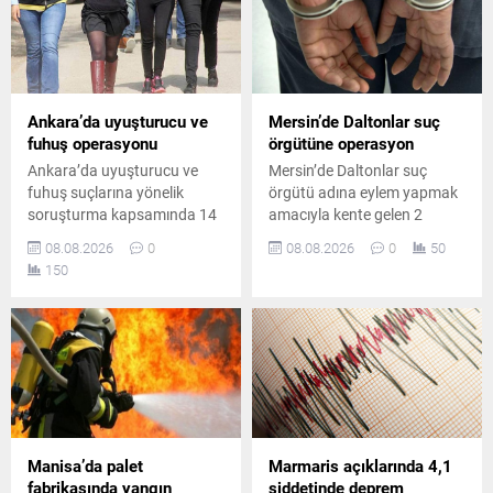
Ankara’da uyuşturucu ve
Mersin’de Daltonlar suç
fuhuş operasyonu
örgütüne operasyon
Ankara’da uyuşturucu ve
Mersin’de Daltonlar suç
fuhuş suçlarına yönelik
örgütü adına eylem yapmak
soruşturma kapsamında 14
amacıyla kente gelen 2
şüpheli hakkında gözaltı
şüpheliyle başlayan
08.08.2026
0
08.08.2026
0
50
kararı verildi. Düzenlenen
soruşturmada 4 şüpheli
150
operasyonda 8 şüpheli
daha yakalandı. Adliyeye
yakalanırken, diğer
çıkarılan 6 şüpheli
şüphelilerin yakalanması için
tutuklandı.
çalışmalar sürüyor.
Manisa’da palet
Marmaris açıklarında 4,1
fabrikasında yangın
şiddetinde deprem