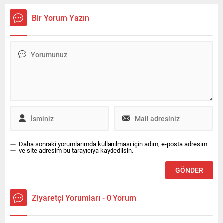
Ekipler İzmir, Aydın ve
Çiçek'in de aralarında
Antalya'da belirlenen
bulunduğu 13 şüpheli
Bir Yorum Yazın
adreslere eş zamanlı
gözaltına alındı.
operasyon düzenledi.
Daha sonraki yorumlarımda kullanılması için adım, e-posta adresim
ve site adresim bu tarayıcıya kaydedilsin.
Ziyaretçi Yorumları - 0 Yorum