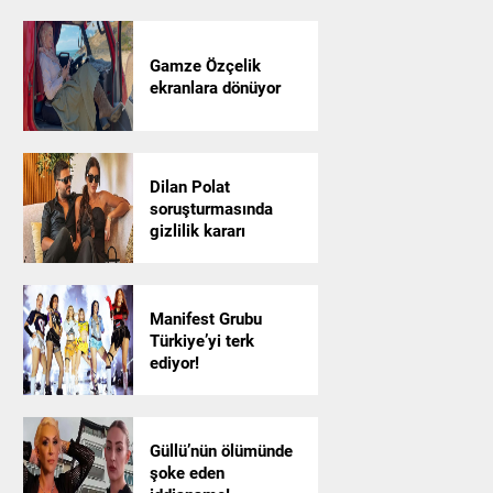
Gamze Özçelik
ekranlara dönüyor
Dilan Polat
soruşturmasında
gizlilik kararı
Manifest Grubu
Türkiye’yi terk
ediyor!
Güllü’nün ölümünde
şoke eden