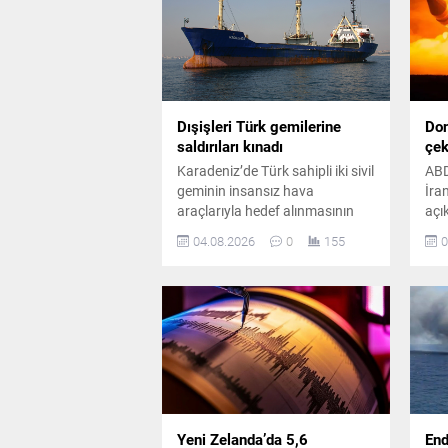
Dışişleri Türk gemilerine
Don
saldırıları kınadı
çek
Karadeniz’de Türk sahipli iki sivil
ABD
geminin insansız hava
İra
araçlarıyla hedef alınmasının
açı
ardından Dışişleri Bakanlığı,
ser
04.08.2026
0
155
0
yaralanan personelin
“an
durumunun yakından takip
dış
edildiğini açıkladı.
bul
Yeni Zelanda’da 5,6
End