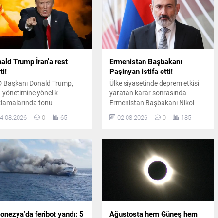
ald Trump İran’a rest
Ermenistan Başbakanı
ti!
Paşinyan istifa etti!
 Başkanı Donald Trump,
Ülke siyasetinde deprem etkisi
n yönetimine yönelik
yaratan karar sonrasında
klamalarında tonu
Ermenistan Başbakanı Nikol
tleştirerek Tahran’ın önünde
Paşinyan ve kabinesi
4.08.2026
0
65
02.08.2026
0
185
laşma ya da tam teslimiyet”
görevinden ayrılırken, yeni süreç
ında bir seçenek
için gözler parlamentonun ilk
unmadığını savundu.
oturumuna çevrildi.
onezya’da feribot yandı: 5
Ağustosta hem Güneş hem