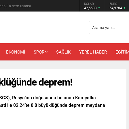
DOLAR
EURO
anbul’a nem uyarısı
47,5633
54,9784
EKONOMİ
SPOR
SAĞLIK
YEREL HABER
EĞİTİ
üklüğünde deprem!
USGS), Rusya’nın doğusunda bulunan Kamçatka
saati ile 02.24’te 8.8 büyüklüğünde deprem meydana