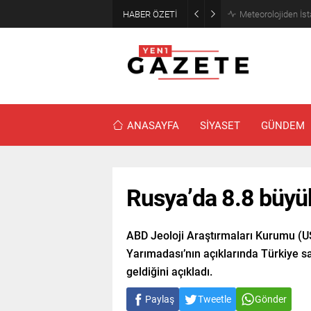
HABER ÖZETİ
Meteorolojiden İst
ANASAYFA
SİYASET
GÜNDEM
Rusya’da 8.8 büy
ABD Jeoloji Araştırmaları Kurumu (
Yarımadası’nın açıklarında Türkiye 
geldiğini açıkladı.
Paylaş
Tweetle
Gönder