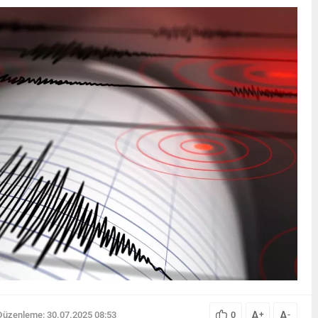
A
A
Düzenleme: 30.07.2025 08:53
0
+
-