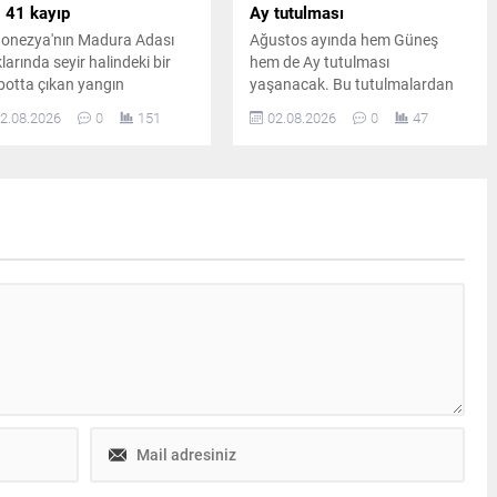
, 41 kayıp
Ay tutulması
onezya'nın Madura Adası
Ağustos ayında hem Güneş
klarında seyir halindeki bir
hem de Ay tutulması
ibotta çıkan yangın
yaşanacak. Bu tutulmalardan
ucunda 5 kişi yaşamını
12 Ağustos'taki tam Güneş
2.08.2026
0
151
02.08.2026
0
47
irirken, çok sayıda yolcu ve
tutulması Türkiye'den
ettebatın kayıp olduğu
izlenemeyecek, ancak 28
irildi.
Ağustos'taki parçalı Ay
tutulması izlenebilecek.