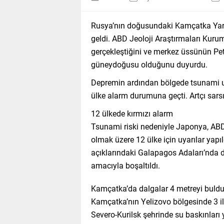
Rusya’nın doğusundaki Kamçatka Yar
geldi. ABD Jeoloji Araştırmaları Kuru
gerçekleştiğini ve merkez üssünün Pe
güneydoğusu olduğunu duyurdu.
Depremin ardından bölgede tsunami uya
ülke alarm durumuna geçti. Artçı sarsı
12 ülkede kırmızı alarm
Tsunami riski nedeniyle Japonya, ABD, 
olmak üzere 12 ülke için uyarılar yapıl
açıklarındaki Galapagos Adaları’nda d
amacıyla boşaltıldı.
Kamçatka’da dalgalar 4 metreyi buld
Kamçatka’nın Yelizovo bölgesinde 3 il
Severo-Kurilsk şehrinde su baskınları 