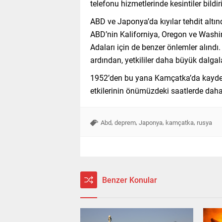
telefonu hizmetlerinde kesintiler bildiri
ABD ve Japonya’da kıyılar tehdit altın
ABD’nin Kaliforniya, Oregon ve Washin
Adaları için de benzer önlemler alındı
ardından, yetkililer daha büyük dalga
1952’den bu yana Kamçatka’da kaydedi
etkilerinin önümüzdeki saatlerde daha
,
,
,
,
Abd
deprem
Japonya
kamçatka
rusya
Benzer Konular