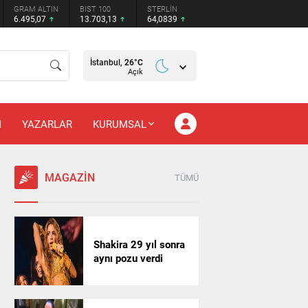
GRAM ALTIN
BIST 100
STERLİN
6.495,07
13.703,13
64,0839
İstanbul,
26
°C
Açık
M
YAZARLAR
KURUMSAL
MAGAZİN
TÜMÜ
Shakira 29 yıl sonra
aynı pozu verdi