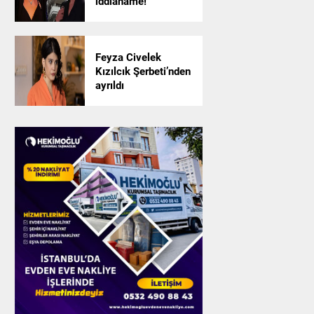
iddianame!
Feyza Civelek
Kızılcık Şerbeti’nden
ayrıldı