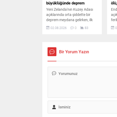
büyüklüğünde deprem
ölü
Yeni Zelanda'nın Kuzey Adası
End
açıklarında orta şiddette bir
açı
deprem meydana gelirken, ilk
fer
belirlemelere göre herhangi bir
son
02.08.2026
0
83
0
can veya mal kaybı yaşanmadı.
yit
mür
bild
Bir Yorum Yazın