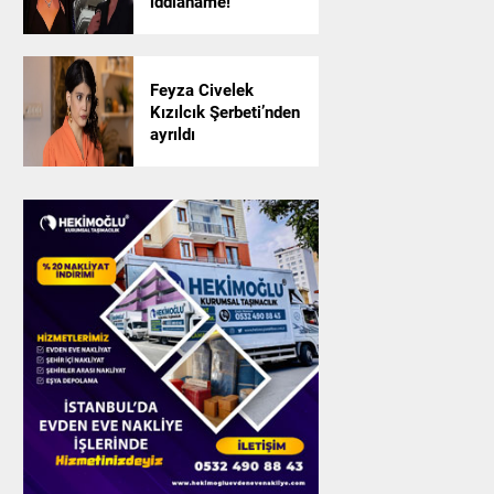
iddianame!
Feyza Civelek
Kızılcık Şerbeti’nden
ayrıldı