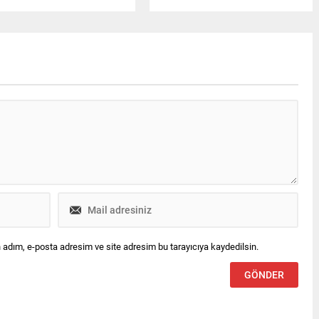
atını kaybetti. Kaza
sertifikalarını aldı. Programda
eniyle D-100 Karayolu'nda
robotik kodlama ve mühendislik
fik yan yoldan sağlanıyor.
eğitimleri öne çıktı.
 adım, e-posta adresim ve site adresim bu tarayıcıya kaydedilsin.