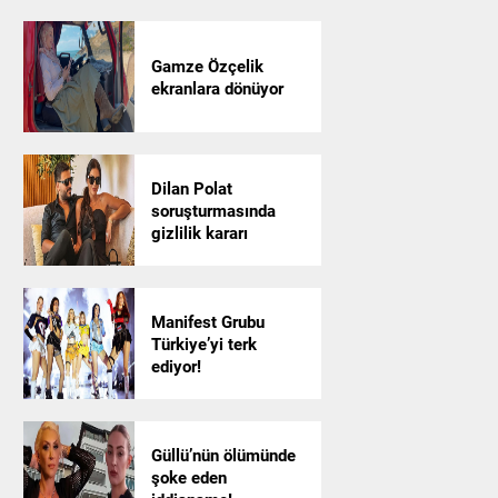
Gamze Özçelik
ekranlara dönüyor
Dilan Polat
soruşturmasında
gizlilik kararı
Manifest Grubu
Türkiye’yi terk
ediyor!
Güllü’nün ölümünde
şoke eden