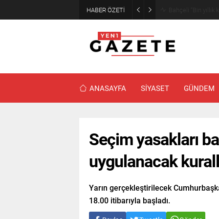
HABER ÖZETİ
Meteorolojiden İst
ANASAYFA
SİYASET
GÜNDEM
Seçim yasakları baş
uygulanacak kurall
Yarın gerçekleştirilecek Cumhurbaşka
18.00 itibarıyla başladı.