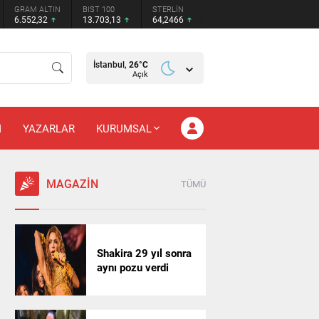
GRAM ALTIN
BIST 100
STERLİN
6.552,32
13.703,13
64,2466
İstanbul,
26
°C
Açık
M
YAZARLAR
KURUMSAL
MAGAZİN
TÜMÜ
Shakira 29 yıl sonra
aynı pozu verdi