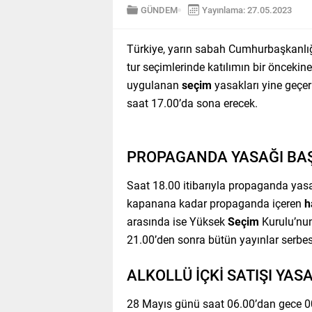
GÜNDEM
Yayınlama: 27.05.2023
Türkiye, yarın sabah Cumhurbaşkanlığı
tur seçimlerinde katılımın bir öncekin
uygulanan
seçim
yasakları yine geçer
saat 17.00’da sona erecek.
PROPAGANDA YASAĞI BA
Saat 18.00 itibarıyla propaganda yas
kapanana kadar propaganda içeren
h
arasında ise Yüksek
Seçim
Kurulu’nun
21.00’den sonra bütün yayınlar serbes
ALKOLLÜ İÇKİ SATIŞI YA
28 Mayıs günü saat 06.00’dan gece 00