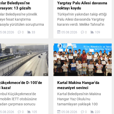
ılar Belediyesi’ne
Yargıtay Palu Ailesi davasına
rasyon: 13 gözaltı
noktayı koydu
ılar Belediyesi'ne yönelik
Türkiye’nin yakından takip ettiği
leye fesat karıştırma
Palu Ailesi davasında Yargıtay
iasıyla yürütülen soruşturma
kararını verdi. Melike Tahnal’ın
samında 4 ilde düzenlenen
ölümüne ilişkin davada Tuncer
5.08.2026
0
33
05.08.2026
0
109
zamanlı operasyonda 13
Ustael’e verilen müebbet hapis
heli gözaltına alındı.
cezası onanırken, diğer sanıklar
hakkındaki beraat kararları
kesinleşti.
çükçekmece’de D-100’de
Kartal Makina Hangar’da
i kaza!
mezuniyet sevinci
anbul Küçükçekmece'de
Kartal Belediyesi'nin Makina
mobilin İETT otobüsüne
Hangar Yaz Okulu'nu
adan çarpması sonucu
tamamlayan yaklaşık 100
dana gelen kazada üç kişi
öğrenci, düzenlenen törenle
5.08.2026
0
105
05.08.2026
0
220