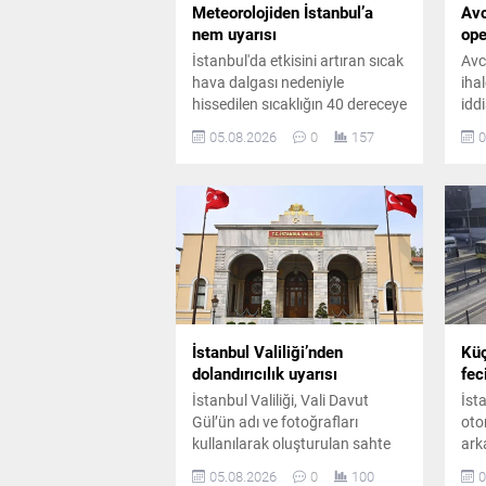
Meteorolojiden İstanbul’a
Avc
nem uyarısı
ope
İstanbul'da etkisini artıran sıcak
Avc
hava dalgası nedeniyle
iha
hissedilen sıcaklığın 40 dereceye
idd
yaklaşması bekleniyor. Gece
kap
05.08.2026
0
157
0
saatlerinde ise yüksek nem
eş 
vatandaşları zorlayacak.
şüp
İstanbul Valiliği’nden
Kü
dolandırıcılık uyarısı
fec
İstanbul Valiliği, Vali Davut
İst
Gül’ün adı ve fotoğrafları
oto
kullanılarak oluşturulan sahte
ark
sosyal medya hesapları
mey
05.08.2026
0
100
0