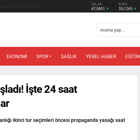
DOLAR
EURO
anbul’a nem uyarısı
47,5851
55,1265
EKONOMİ
SPOR
SAĞLIK
YEREL HABER
EĞİTİ
ladı! İşte 24 saat
ar
nlığı ikinci tur seçimleri öncesi propaganda yasağı saat