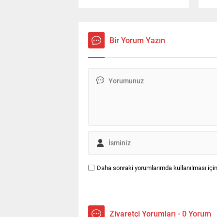
üzerinden yapılan dolandırıcılık
hay
girişimlerine karşı vatandaşları
ned
uyardı.
tra
Bir Yorum Yazın
Daha sonraki yorumlarımda kullanılması için
Ziyaretçi Yorumları - 0 Yorum