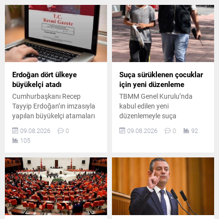
Erdoğan dört ülkeye
Suça sürüklenen çocuklar
büyükelçi atadı
için yeni düzenleme
Cumhurbaşkanı Recep
TBMM Genel Kurulu’nda
Tayyip Erdoğan’ın imzasıyla
kabul edilen yeni
yapılan büyükelçi atamaları
düzenlemeyle suça
Resmi Gazete’de yayımlandı.
sürüklenen çocuklara ilişkin
09.08.2026
0
09.08.2026
0
92
Dört farklı diplomatik göreve
önemli değişiklikler hayata
105
yeni isimler getirildi.
geçiriliyor. Yasal düzenleme,
çocukların adli süreçlerini
yeniden şekillendiriyor.