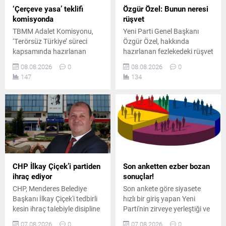
‘Çerçeve yasa’ teklifi
Özgür Özel: Bunun neresi
komisyonda
rüşvet
TBMM Adalet Komisyonu,
Yeni Parti Genel Başkanı
‘Terörsüz Türkiye’ süreci
Özgür Özel, hakkında
kapsamında hazırlanan
hazırlanan fezlekedeki rüşvet
çerçeve yasa teklifini
iddiasına tepki göstererek,
08.08.2026
0
08.08.2026
0
görüşmek üzere toplandı.
kurultay masrafları için para
147
134
Toplantıda iktidar ve
verilmiş olsa bile bunun
muhalefet milletvekilleri
rüşvet sayılamayacağını
arasında usul ve içerik
savundu.
tartışmaları yaşandı.
CHP İlkay Çiçek’i partiden
Son anketten ezber bozan
ihraç ediyor
sonuçlar!
CHP, Menderes Belediye
Son ankete göre siyasete
Başkanı İlkay Çiçek'i tedbirli
hızlı bir giriş yapan Yeni
kesin ihraç talebiyle disipline
Parti'nin zirveye yerleştiği ve
sevk etti. Kararın, parti
AK Parti'nin ikinci sırada yer
07.08.2026
0
07.08.2026
0