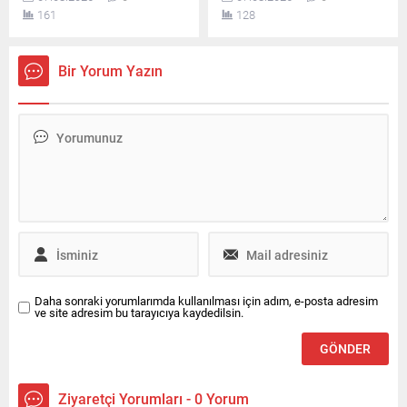
ilkeleri ve örgüt disiplini
aldığı ankette, CHP ve
161
128
kapsamında yapılan
MHP'nin yaşadığı tarihi oy
değerlendirmeler sonucunda
kaybı ile yüzde 5 bandına
alındığı açıklandı.
gerilemeleri dikkat çekti.
Bir Yorum Yazın
Daha sonraki yorumlarımda kullanılması için adım, e-posta adresim
ve site adresim bu tarayıcıya kaydedilsin.
Ziyaretçi Yorumları - 0 Yorum