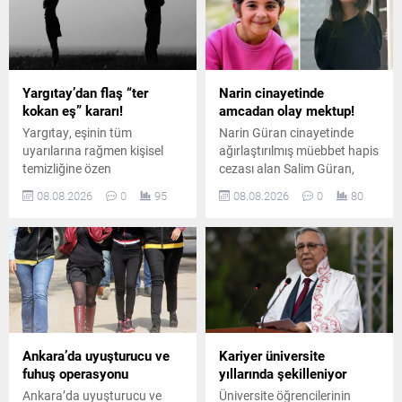
Yargıtay’dan flaş “ter
Narin cinayetinde
kokan eş” kararı!
amcadan olay mektup!
Yargıtay, eşinin tüm
Narin Güran cinayetinde
uyarılarına rağmen kişisel
ağırlaştırılmış müebbet hapis
temizliğine özen
cezası alan Salim Güran,
göstermeyen ve sürekli ter
cezaevinden yazdığı
08.08.2026
0
95
08.08.2026
0
80
koktuğu belirtilen erkeği
mektupta suçsuz olduğunu
boşanma davasında tam
savundu. Güran, cinayetin
kusurlu kabul etti. Çiftin
failinin Nevzat Bahtiyar
boşanmasına karar verildi.
olduğunu öne sürdü.
Ankara’da uyuşturucu ve
Kariyer üniversite
fuhuş operasyonu
yıllarında şekilleniyor
Ankara’da uyuşturucu ve
Üniversite öğrencilerinin