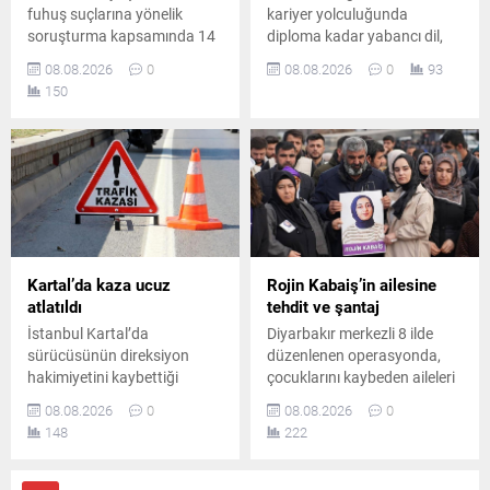
fuhuş suçlarına yönelik
kariyer yolculuğunda
soruşturma kapsamında 14
diploma kadar yabancı dil,
şüpheli hakkında gözaltı
teknoloji bilgisi, staj ve
08.08.2026
0
08.08.2026
0
93
kararı verildi. Düzenlenen
uygulamalı deneyimin de
150
operasyonda 8 şüpheli
belirleyici olduğunu belirten
yakalanırken, diğer
Prof. Dr. Abdullah Kuzu,
şüphelilerin yakalanması için
gençlere önemli mesajlar
çalışmalar sürüyor.
verdi.
Kartal’da kaza ucuz
Rojin Kabaiş’in ailesine
atlatıldı
tehdit ve şantaj
İstanbul Kartal’da
Diyarbakır merkezli 8 ilde
sürücüsünün direksiyon
düzenlenen operasyonda,
hakimiyetini kaybettiği
çocuklarını kaybeden aileleri
otomobilin park halindeki üç
tehdit ve şantajla hedef
08.08.2026
0
08.08.2026
0
araca çarpmasıyla meydana
aldığı belirlenen 10 şüpheli
148
222
gelen kazada iki kişi
yakalandı. Şüphelilerden 2’si
yaralandı. Yaralılar
tutuklandı, diğerleri hakkında
hastaneye kaldırılırken polis
ise ayrıca adli soruşturma