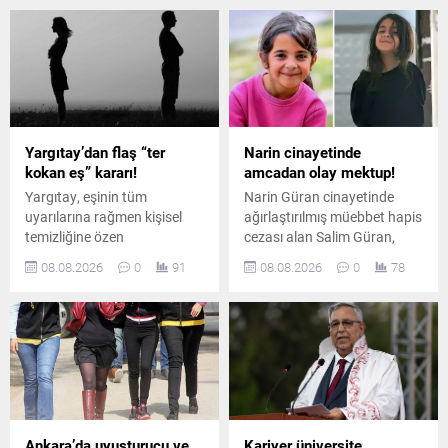
Yargıtay’dan flaş “ter
Narin cinayetinde
kokan eş” kararı!
amcadan olay mektup!
Yargıtay, eşinin tüm
Narin Güran cinayetinde
uyarılarına rağmen kişisel
ağırlaştırılmış müebbet hapis
temizliğine özen
cezası alan Salim Güran,
göstermeyen ve sürekli ter
cezaevinden yazdığı
08.08.2026
0
91
08.08.2026
0
78
koktuğu belirtilen erkeği
mektupta suçsuz olduğunu
boşanma davasında tam
savundu. Güran, cinayetin
kusurlu kabul etti. Çiftin
failinin Nevzat Bahtiyar
boşanmasına karar verildi.
olduğunu öne sürdü.
Ankara’da uyuşturucu ve
Kariyer üniversite