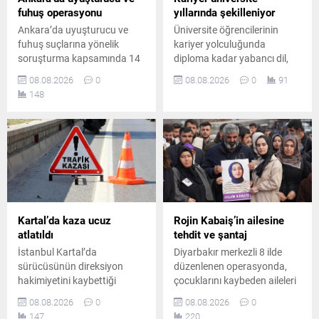
fuhuş operasyonu
yıllarında şekilleniyor
Ankara’da uyuşturucu ve
Üniversite öğrencilerinin
fuhuş suçlarına yönelik
kariyer yolculuğunda
soruşturma kapsamında 14
diploma kadar yabancı dil,
şüpheli hakkında gözaltı
teknoloji bilgisi, staj ve
08.08.2026
0
08.08.2026
0
91
kararı verildi. Düzenlenen
uygulamalı deneyimin de
148
operasyonda 8 şüpheli
belirleyici olduğunu belirten
yakalanırken, diğer
Prof. Dr. Abdullah Kuzu,
şüphelilerin yakalanması için
gençlere önemli mesajlar
çalışmalar sürüyor.
verdi.
Kartal’da kaza ucuz
Rojin Kabaiş’in ailesine
atlatıldı
tehdit ve şantaj
İstanbul Kartal’da
Diyarbakır merkezli 8 ilde
sürücüsünün direksiyon
düzenlenen operasyonda,
hakimiyetini kaybettiği
çocuklarını kaybeden aileleri
otomobilin park halindeki üç
tehdit ve şantajla hedef
08.08.2026
0
08.08.2026
0
araca çarpmasıyla meydana
aldığı belirlenen 10 şüpheli
147
220