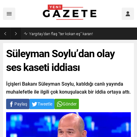
Narin cinayetinde amcadan olay mektup!
Süleyman Soylu’dan olay
ses kaseti iddiası
İçişleri Bakanı Süleyman Soylu, katıldığı canlı yayında
muhalefetle ile ilgili çok konuşulacak bir iddia ortaya attı.
Paylaş
Tweetle
Gönder