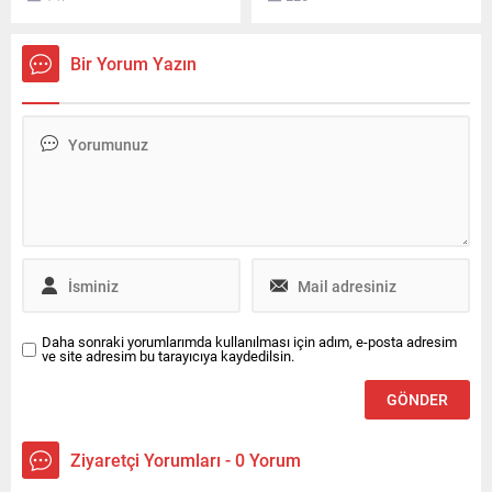
gelen kazada iki kişi
yakalandı. Şüphelilerden 2’si
yaralandı. Yaralılar
tutuklandı, diğerleri hakkında
hastaneye kaldırılırken polis
ise ayrıca adli soruşturma
Bir Yorum Yazın
inceleme başlattı.
başlatıldı.
Daha sonraki yorumlarımda kullanılması için adım, e-posta adresim
ve site adresim bu tarayıcıya kaydedilsin.
Ziyaretçi Yorumları - 0 Yorum