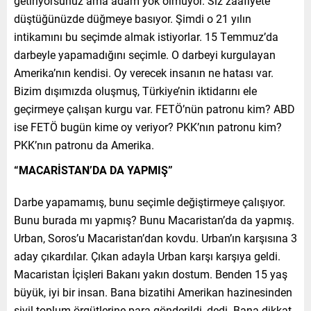
getiriyorsunuz ama adam yok olmuyor. Siz zaafiyete
düştüğünüzde düğmeye basıyor. Şimdi o 21 yılın
intikamını bu seçimde almak istiyorlar. 15 Temmuz’da
darbeyle yapamadığını seçimle. O darbeyi kurgulayan
Amerika’nın kendisi. Oy verecek insanın ne hatası var.
Bizim dışımızda oluşmuş, Türkiye’nin iktidarını ele
geçirmeye çalışan kurgu var. FETÖ’nün patronu kim? ABD
ise FETÖ bugün kime oy veriyor? PKK’nın patronu kim?
PKK’nın patronu da Amerika.
“MACARİSTAN’DA DA YAPMIŞ”
Darbe yapamamış, bunu seçimle değiştirmeye çalışıyor.
Bunu burada mı yapmış? Bunu Macaristan’da da yapmış.
Urban, Soros’u Macaristan’dan kovdu. Urban’ın karşısına 3
aday çıkardılar. Çıkan adayla Urban karşı karşıya geldi.
Macaristan İçişleri Bakanı yakın dostum. Benden 15 yaş
büyük, iyi bir insan. Bana bizatihi Amerikan hazinesinden
sivil toplum örgütlerine para gönderildi, dedi. Bana dikkat