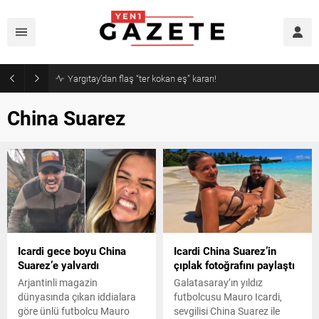
Narin cinayetinde amcadan olay mektup!
China Suarez
Icardi gece boyu China
Icardi China Suarez’in
Suarez’e yalvardı
çıplak fotoğrafını paylaştı
Arjantinli magazin
Galatasaray’ın yıldız
dünyasında çıkan iddialara
futbolcusu Mauro Icardi,
göre ünlü futbolcu Mauro
sevgilisi China Suarez ile