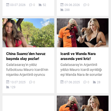
Icardi'nin mesajlaşma
çıktığı Maldivler tatilinden
03.07.2026
0
52
09.06.2026
0
krizinin ardından sevgilisi
yaptığı sansürlü paylaşımla
288
China Suárez ile ayrılığın
sosyal medyada büyük bir
eşiğine geldiği ancak gecenin
tartışmanın fitilini ateşledi.
sonunda aralarındaki
Arjantinli golcünün,
sorunları çözdükleri öne
sevgilisinin çıplak fotoğrafını
sürüldü.
beyaz bir şeritle kapatarak
yayınlaması takipçilerini ikiye
böldü.
China Suarez’den havuz
Icardi ve Wanda Nara
başında olay pozlar!
arasında yeni kriz!
Galatasaray'ın yıldız
Galatasaray'ın Arjantinli
futbolcusu Mauro Icardi'nin
yıldızı Mauro Icardi ayrıldığı
nişanlısı Arjantinli oyuncu
eşi Wanda Nara ile sorunlar
China Suarez, havuz başında
yaşamaya devam ediyor.
13.07.2025
0
07.06.2025
0
28
verdiği bikinili pozlarla sosyal
Çocukların velayeti ya da
129
medyayı salladı..
babalarıyla görüşmelerinde
sürekli sorun çıkaran Wanda
Nara, ilginç paylaşımlar
yaptı.