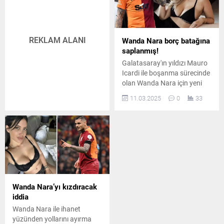
REKLAM ALANI
Wanda Nara borç batağına
saplanmış!
Galatasaray'ın yıldızı Mauro
Icardi ile boşanma sürecinde
olan Wanda Nara için yeni
iddia ortaya atıldı.
11.03.2025
0
33
Wanda Nara’yı kızdıracak
iddia
Wanda Nara ile ihanet
yüzünden yollarını ayırma