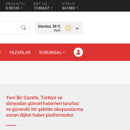
GRAM ALTIN
BIST 100
STERLİN
6.587,65
13.866,67
64,1883
İstanbul,
26
°C
Açık
M
YAZARLAR
KURUMSAL
Yeni Bir Gazete, Türkiye ve
dünyadan güncel haberleri tarafsız
ve güvenilir bir şekilde okuyucularına
sunan dijital haber platformudur.