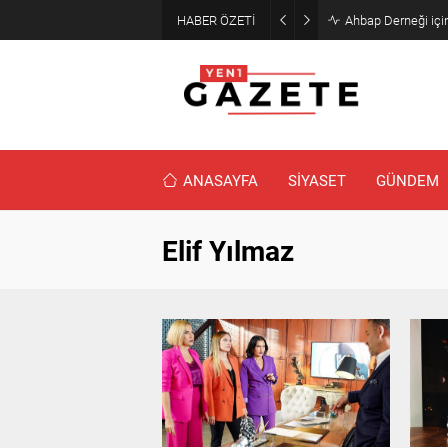
HABER ÖZETİ
Ahbap Derneği için
ANASAYFA
SİYASET
GÜNDEM
Elif Yılmaz