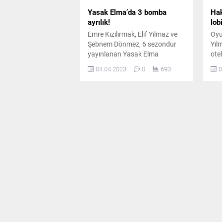
Yasak Elma’da 3 bomba
Hak
ayrılık!
lob
Emre Kızılırmak, Elif Yılmaz ve
Oyu
Şebnem Dönmez, 6 sezondur
Yıl
yayınlanan Yasak Elma
otel
dizisinde ayrılıyor.
uğr
04.04.2023
0
693
0