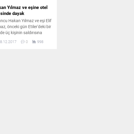
an Yılmaz ve eşine otel
isinde dayak
ncu Hakan Yılmaz ve eşi Elif
maz, önceki gün Etiler'deki bir
de üç kişinin saldırısına
adı.
8.12.2017
0
998