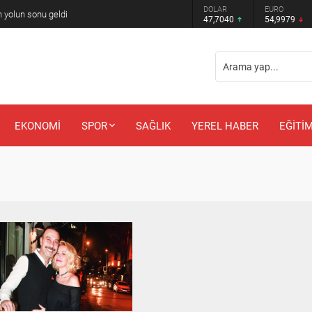
DOLAR
EURO
 yolun sonu geldi
47,7040
54,9979
EKONOMİ
SPOR
SAĞLIK
YEREL HABER
EĞİTİ