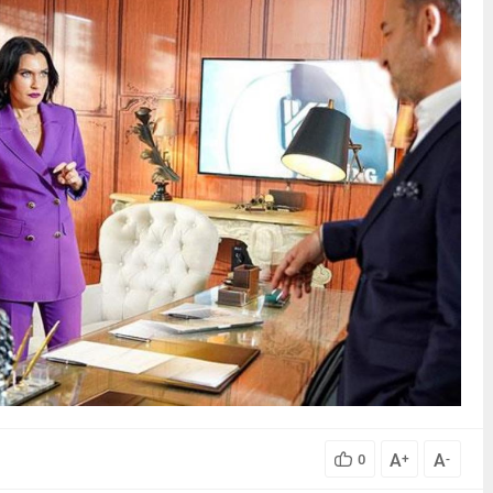
A
A
0
+
-