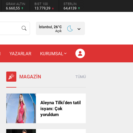
GRAM ALTIN
BIST 100
STERLİN
6.660,55
13.779,39
64,4139
İstanbul,
26
°C
Açık
M
YAZARLAR
KURUMSAL
MAGAZİN
TÜMÜ
Aleyna Tilki’den tatil
isyanı: Çok
yoruldum