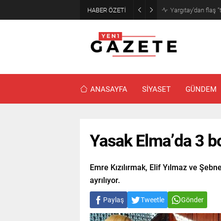
HABER ÖZETİ
Narin cinayetinde
ANASAYFA
SİYASET
GÜNDEM
Yasak Elma’da 3 bo
Emre Kızılırmak, Elif Yılmaz ve Şeb
ayrılıyor.
Paylaş
Tweetle
Gönder