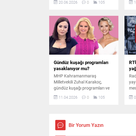
20.06.2026
0
105
1
ettiren “Taşacak Bu Deniz”
yen
dizisinin oyuncu kadrosunda
gel
hareketli günler yaşanıyor.
Kar
Çekimleri Trabzon’da
geç
gerçekleştirilen ve iki düşman
izle
ailenin mücadelesini konu alan
fen
dizide, Eleni karakterinin
kara
Atina’da yaşayan korumacı
üvey annesi, saygın doktor
“Melina Miryano”yu
Gündüz kuşağı programları
RTÜ
canlandıran...
yasaklanıyor mu?
ya
MHP Kahramanmaraş
Rad
Milletvekili Zuhal Karakoç,
yayı
gündüz kuşağı programları ve
med
haberlerde mahremiyet
ora
11.04.2026
0
105
0
ihlallerini önlemek amacıyla
ver
kanun teklifi sundu. Teklifte,
doğ
özel hayatın teşhir edilmesine
mah
ağır yaptırımlar getirilmesi
kaz
öngörülüyor.
Bir Yorum Yazın