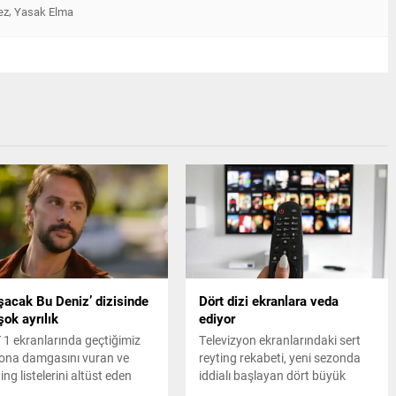
,
ez
Yasak Elma
şacak Bu Deniz’ dizisinde
Dört dizi ekranlara veda
 şok ayrılık
ediyor
 1 ekranlarında geçtiğimiz
Televizyon ekranlarındaki sert
ona damgasını vuran ve
reyting rekabeti, yeni sezonda
ing listelerini altüst eden
iddialı başlayan dört büyük
şacak Bu Deniz" dizisinde
yapımın daha sonunu getirdi.