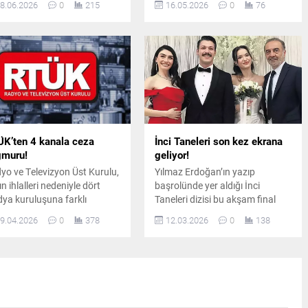
8.06.2026
0
215
16.05.2026
0
76
i sezon öncesi flaş
Beklenen izlenme oranlarına
işmeler yaşanıyor.
ulaşamayan ve yüksek
adeniz'in hırçın doğasında
maliyetleri karşılayamayan
en sürükleyici hikayesiyle
diziler için yayıncı kanallar ardı
yicileri ekrana kilitleyen
ardına final kararı aldı.
omen yapımdan iki önemli
kterin ayrıldığı öğrenildi.
K’ten 4 kanala ceza
İnci Taneleri son kez ekrana
ğmuru!
geliyor!
yo ve Televizyon Üst Kurulu,
Yılmaz Erdoğan’ın yazıp
n ihlalleri nedeniyle dört
başrolünde yer aldığı İnci
ya kuruluşuna farklı
Taneleri dizisi bu akşam final
nlarda idari para cezaları
yaparak ekran yolculuğunu
9.04.2026
0
378
12.03.2026
0
138
di. Kararlar, haber
tamamlıyor. Üç sezon süren
ruluğu, küfürlü yayın,
yapım, güçlü hikâyesi,
remiyet ihlali ve haksız
karakterleri ve unutulmaz
anç başlıklarında alındı.
sahneleriyle izleyicinin
hafızasında iz bıraktı.