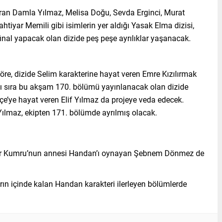
iran Damla Yılmaz, Melisa Doğu, Sevda Erginci, Murat
htiyar Memili gibi isimlerin yer aldığı Yasak Elma dizisi,
final yapacak olan dizide peş peşe ayrılıklar yaşanacak.
öre, dizide Selim karakterine hayat veren Emre Kızılırmak
nı sıra bu akşam 170. bölümü yayınlanacak olan dizide
çe’ye hayat veren Elif Yılmaz da projeye veda edecek.
Yılmaz, ekipten 171. bölümde ayrılmış olacak.
edir Kumru’nun annesi Handan’ı oynayan Şebnem Dönmez de
ların içinde kalan Handan karakteri ilerleyen bölümlerde