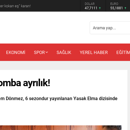
DOLAR
EURO
 amcadan olay mektup!
47,7111
55,1881
EKONOMİ
SPOR
SAĞLIK
YEREL HABER
EĞİTİ
mba ayrılık!
nem Dönmez, 6 sezondur yayınlanan Yasak Elma dizisinde