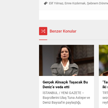
,
,
Elif Yılmaz
Emre Kızılırmak
Şebnem Dönm
Benzer Konular
Gerçek Alnıaçık Taşacak Bu
‘Ta
Deniz’e veda etti
iki
İSTANBUL / YENİ GAZETE –
TRT
Başrollerini Ulaş Tuna Astepe ve
sez
Deniz Baysal’ın paylaştığı,
reyt
reyting listelerinde adından söz
"Ta