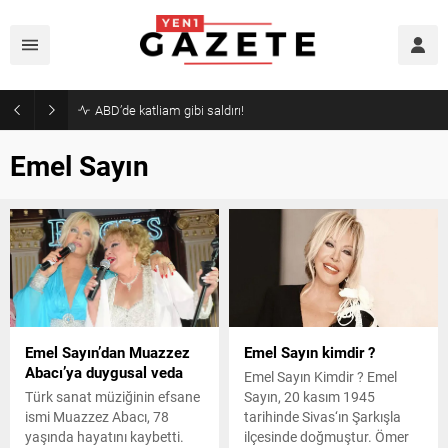
Emel Sayın
Emel Sayın’dan Muazzez
Emel Sayın kimdir ?
Abacı’ya duygusal veda
Emel Sayın Kimdir ? Emel
Türk sanat müziğinin efsane
Sayın, 20 kasım 1945
ismi Muazzez Abacı, 78
tarihinde Sivas‘ın Şarkışla
yaşında hayatını kaybetti.
ilçesinde doğmuştur. Ömer