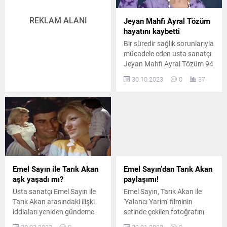
Okuldaki şarkı
ödülümüzü geniş bir sahada
yarışmalarında hep birinci
çalışmalar yapan Prof. Dr.
REKLAM ALANI
Jeyan Mahfi Ayral Tözüm
olur. Ortaokulu...
Süleyman Uludağ’a
hayatını kaybetti
veriyoruz. Hocamızı ödülü
Bir süredir sağlık sorunlarıyla
için tebrik ediyorum. Kültür
mücadele eden usta sanatçı
ödülümüzü Prof. Dr. Ali
Jeyan Mahfi Ayral Tözüm 94
Birinci...
yaşında hayatını kaybetti.
30.10.2023
0
37
Emel Sayın ile Tarık Akan
Emel Sayın’dan Tarık Akan
aşk yaşadı mı?
paylaşımı!
Usta sanatçı Emel Sayın ile
Emel Sayın, Tarık Akan ile
Tarık Akan arasındaki ilişki
'Yalancı Yarim' filminin
iddiaları yeniden gündeme
setinde çekilen fotoğrafını
geldi.
Instagram hesabından