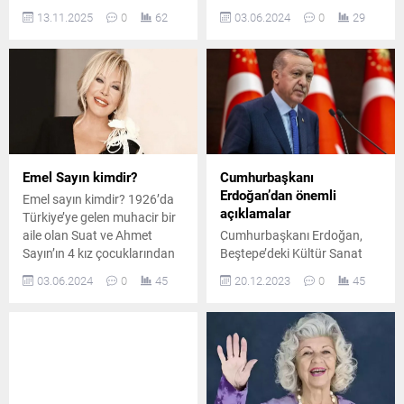
Yakın dostu Emel Sayın,
Çelik Kimdir ?Ömer Çelik, 15
13.11.2025
0
62
03.06.2024
0
29
Instagram’dan paylaştığı
Haziran 1968 tarihinde
duygusal mesajla usta
Adana’da doğmuştur.
sanatçıya veda etti.
Babasının adı Yusuf Ziya,
annesinin adı Dudu’dur.İlk ve
ortaokuldan sonra Adana
Motor Teknik Lisesi’nde lise
öğrenimine başladı, sonra da
geçtiği Adana Erkek
Lisesi’nden mezun oldu....
Emel Sayın kimdir?
Cumhurbaşkanı
Erdoğan’dan önemli
Emel sayın kimdir? 1926’da
açıklamalar
Türkiye’ye gelen muhacir bir
aile olan Suat ve Ahmet
Cumhurbaşkanı Erdoğan,
Sayın’ın 4 kız çocuklarından
Beştepe’deki Kültür Sanat
en büyüğüdür. Şenel, Fatoş
Büyük Ödülleri Töreninde
03.06.2024
0
45
20.12.2023
0
45
ve Hülya adlarında kız
konuşuyor. Cumhurbaşkanı
kardeşleri vardır. Anne ve
Recep Tayyip Erdoğan,
babası Toprak Mahsulleri
Beştepe’deki Kültür Sanat
Ofisinde çalışıyorlardı. Emel
Büyük Ödülleri Töreninde
Sayın ilkokula anneannesinin
konuşuyor. Erdoğan’ın
yanında, Kayseri Cumhuriyet
açıklamalarından öne
İlkokulunda başlamıştır.
çıkanlar şöyle: Bu yıl bilim