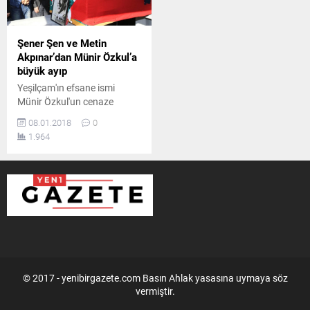
Şener Şen ve Metin
Akpınar’dan Münir Özkul’a
büyük ayıp
Yeşilçam'ın efsane ismi
Münir Özkul'un cenaze
töreninde bütün gözler Metin
08.01.2018
0
Akpınar ve Şener Şen'i aradı.
1.964
© 2017 - yenibirgazete.com Basın Ahlak yasasına uymaya söz
vermiştir.