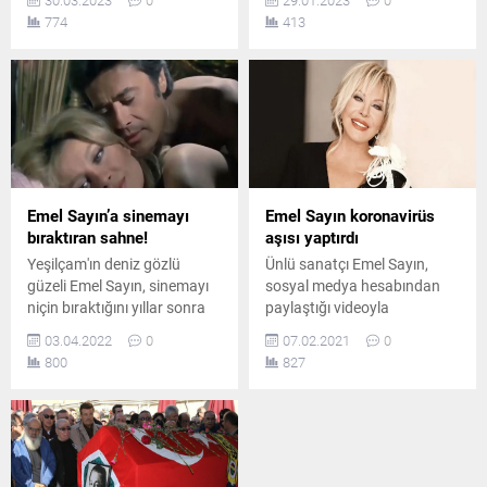
30.03.2023
0
29.01.2023
0
yayınladı.
774
413
Emel Sayın’a sinemayı
Emel Sayın koronavirüs
bıraktıran sahne!
aşısı yaptırdı
Yeşilçam'ın deniz gözlü
Ünlü sanatçı Emel Sayın,
güzeli Emel Sayın, sinemayı
sosyal medya hesabından
niçin bıraktığını yıllar sonra
paylaştığı videoyla
açıkladı.
koronavirüs aşısı yaptırdığını
03.04.2022
0
07.02.2021
0
duyurdu.
800
827