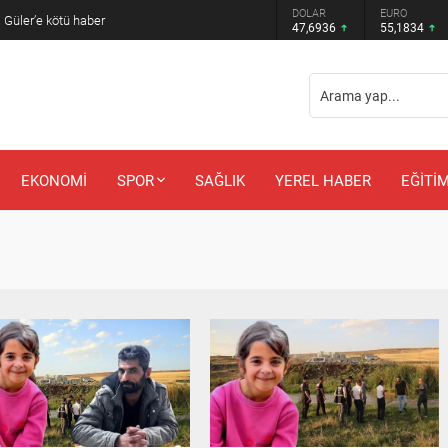
DOLAR
EURO
 Güler’e kötü haber
47,6936
55,1834
EKONOMİ
SPOR
SAĞLIK
YEREL HABER
EĞİTİ