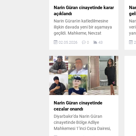
Narin Güran cinayetinde karar
Nar
açıklandı
ge
Narin Güran'ın katledilmesine
Nar
ilişkin davada yeni bir aşamaya
ver
geçildi. Mahkeme, Nevzat
yan
Bahtiyar'a "nitelikli kasten
ola
02.05.2026
0
43
2
öldürmeye yardım" suçundan
Bah
verilen 17 yıl hapis cezasının
çoc
gerekçelerini detaylandırarak
vid
amca, anne ve ağabeyin
sor
olaydaki rollerini net bir şekilde
etki
ortaya koydu.
Narin Güran cinayetinde
cezalar onandı
Diyarbakır'da Narin Güran
cinayetinde Bölge Adliye
Mahkemesi 1’inci Ceza Dairesi,
sanıklar anne Yüksel, ağabey