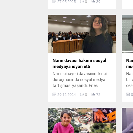
27.05.2025
0
39
Enes ve amca Salim ile
komşuları Nevzat Bahtiyar
hakkında 8’inci Ağır Ceza
Mahkemesi tarafından verilen
hapis cezalarını onadı.
Narin davası hakimi sosyal
Nar
medyaya isyan etti
müe
Narin cinayeti davasının ikinci
Nar
duruşmasında sosyal medya
bir 
tartışması yaşandı. Enes
ces
Güran'ın avukatı, Diyarbakır
inc
29.12.2024
0
72
0
Barosu eski başkanı Nahit
şor
Eren'e, "Her şeyi sosyal
par
medyada paylaştınız. Biz
ann
iddianameyi sosyal medyadan
öğrendik" dedi.