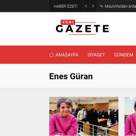
HABER ÖZETİ
Mourinho’dan Arda
ANASAYFA
SİYASET
GÜNDEM
Enes Güran