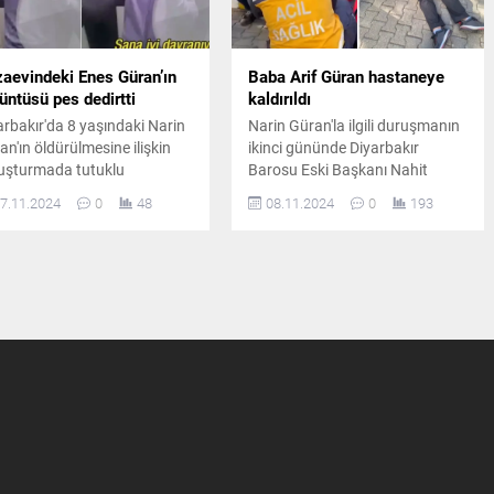
aevindeki Enes Güran’ın
Baba Arif Güran hastaneye
üntüsü pes dedirtti
kaldırıldı
arbakır'da 8 yaşındaki Narin
Narin Güran'la ilgili duruşmanın
an'ın öldürülmesine ilişkin
ikinci gününde Diyarbakır
uşturmada tutuklu
Barosu Eski Başkanı Nahit
ıklardan ağabey Enes
Eren'in Narin'in ağabeyi Baran
7.11.2024
0
48
08.11.2024
0
193
an'ın cezaevinden ailesiyle
Güran'a kurduğu cümlelerin
tığı görüşmenin kayıtlarına
ardından baba Arif Güran
ıldı.
fenalaşarak hastaneye
kaldırıldı.