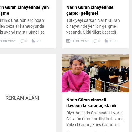
in Güran cinayetinde yeni
Narin Güran cinayetinde
lişme
çarpıcı gelişme!
in’in ölümünün ardından
Türkiye'yi sarsan Narin Güran
ilen cezalar kamuoyunda
cinayetinde yeni bir gelişme
kı uyandırmıştı. Şimdi ise
yaşandı. Öldürülerek cesedi
yın kilit isimlerinden Nevzat
nehre atılan küçük Narin'in
3.08.2025
0
73
10.08.2025
0
112
tiyar’ın telefonunda, köydeki
ağabeyi Baran Güran, kardeşi,
ukların ahırda oynadığı bir
annesi ve amcasının masum
eo ortaya çıktı. Görüntü,
olduğunu savundu.
uşturmanın seyrini
leyebilir.
REKLAM ALANI
Narin Güran cinayeti
davasında karar açıklandı
Diyarbakır'da 8 yaşındaki Narin
Güran'ın ölümüne ilişkin davada;
Yüksel Güran, Enes Güran ve
Salim Güran'a ağırlaştırılmış