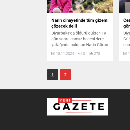
Narin cinayetinde tüm gizemi
Cez
çözecek delil
gör
Diyarbakır'da öldürüldükten 19
Diy
gün sonra cansız bedeni dere
Gür
yatağında bulunan Narin Güran
sor
cinayetiyle ilgili yargılamalar
san
18.11.2024
0
278
1
devam ederken yeni bir gelişme
Gür
yaşandı.
yap
ulaş
1
2