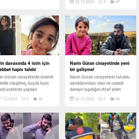
29.12.2024
0
47
müebbet hapis cezası verildi.
in davasında 4 isim için
Narin Güran cinayetinde yeni
bbet hapis talebi
bir gelişme!
in Güran cinayetinde önemli
Narin Güran cinayetinin tutuklu
delile ulaşılmış, küçük kızın
sanıklarından olan ve cesedi
edi üzerinde yapılan
dereye taşıdığını itiraf eden
elemelerde avuç içinde ve
Nevzat Bahtiyar'a 'suçu
7.12.2024
0
30
04.12.2024
0
46
tunda kalan saç ile kıl
üstlenmesi teklifi' yapıldığı
çaları bulunmuş, örnekler
iddialarına ilişkin 2'si şüpheli 6
e ve ağabeye ait çıkmıştı.
kişinin ifadeleri alındı.