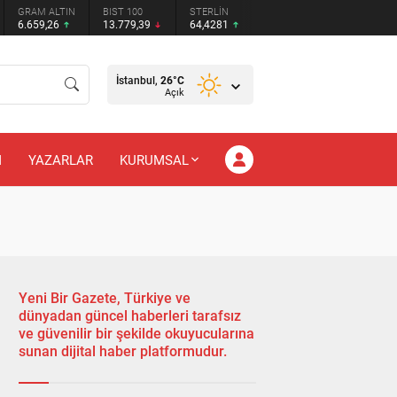
GRAM ALTIN
BIST 100
STERLİN
6.659,26
13.779,39
64,4281
İstanbul,
26
°C
Açık
M
YAZARLAR
KURUMSAL
Yeni Bir Gazete, Türkiye ve
dünyadan güncel haberleri tarafsız
ve güvenilir bir şekilde okuyucularına
sunan dijital haber platformudur.