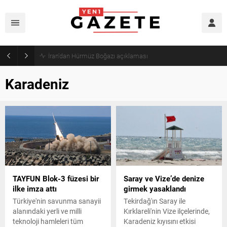
Öğrenci affı yürürlüğe girdi!
Karadeniz
TAYFUN Blok-3 füzesi bir
Saray ve Vize’de denize
ilke imza attı
girmek yasaklandı
Türkiye'nin savunma sanayii
Tekirdağ'ın Saray ile
alanındaki yerli ve milli
Kırklareli'nin Vize ilçelerinde,
teknoloji hamleleri tüm
Karadeniz kıyısını etkisi