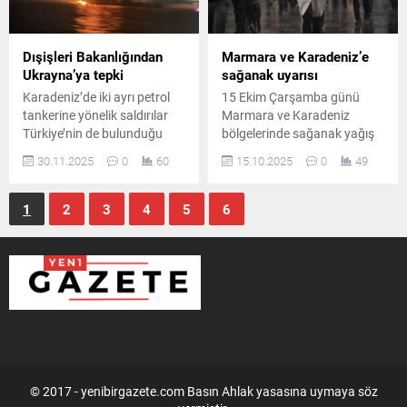
Dışişleri Bakanlığından
Marmara ve Karadeniz’e
Ukrayna’ya tepki
sağanak uyarısı
Karadeniz’de iki ayrı petrol
15 Ekim Çarşamba günü
tankerine yönelik saldırılar
Marmara ve Karadeniz
Türkiye’nin de bulunduğu
bölgelerinde sağanak yağış
bölgede ciddi güvenlik
beklenirken, diğer bölgelerde
30.11.2025
0
60
15.10.2025
0
49
endişelerine yol açtı. Dışişleri
güneşli ve az bulutlu bir hava
Bakanlığı, olayların
etkili olacak. Sıcaklıklar
Türkiye'nin Münhasır
mevsim normallerine
1
2
3
4
5
6
Ekonomik Bölgesi içinde
dönüyor.
gerçekleştiğini belirterek
riskin büyüdüğünü açıkladı.
© 2017 - yenibirgazete.com Basın Ahlak yasasına uymaya söz