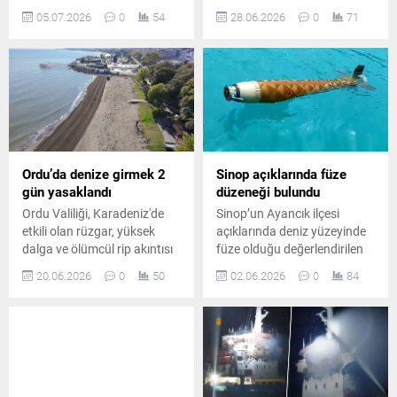
hızıyla sürerken, milli
altına alan olumsuz hava ve
05.07.2026
0
54
28.06.2026
0
71
imkanlarla geliştirilen
deniz şartları nedeniyle
TAYFUN Blok-3 füzesi
bugün denize girişlerin valilik
gerçekleştirilen test atışında
ve kaymakamlık kararıyla
çok kritik bir başarıya imza
yasaklandığı açıklandı.
attı.
Ordu’da denize girmek 2
Sinop açıklarında füze
gün yasaklandı
düzeneği bulundu
Ordu Valiliği, Karadeniz'de
Sinop’un Ayancık ilçesi
etkili olan rüzgar, yüksek
açıklarında deniz yüzeyinde
dalga ve ölümcül rip akıntısı
füze olduğu değerlendirilen
riski nedeniyle il genelindeki
askeri bir cisim bulundu.
20.06.2026
0
50
02.06.2026
0
84
tüm sahillerde denize girmeyi
Bölgede geniş güvenlik
2 gün süreyle yasakladı.
önlemleri alınırken,
esrarengiz cisim incelenmek
üzere muhafaza altına alındı.