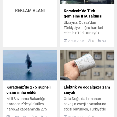
REKLAM ALANI
Karadeniz’de Türk
gemisine İHA saldırısı
Ukrayna, Odesa'dan
Türkiye'ye doğru hareket
eden bir Türk kuru yük
gemisinin Karadeniz'de
29.05.2026
0
93
vurulduğunu bildirdi. Kiev
yönetiminden yapılan
açıklamada, saldırının
Rusya'ya ait bir insansız
hava aracıyla düzenlendiği
kaydedildi.
Karadeniz’de 275 şüpheli
Elektrik ve doğalgaza zam
cisim imha edildi
sinyali
Milli Savunma Bakanlığı,
Orta Doğu’da tırmanan
Karadeniz’de yürütülen
savaşın enerji piyasalarına
harekât kapsamında 275
etkisi büyürken, Türkiye’de
şüpheli cismin tespit edilerek
elektrik ve doğalgaz