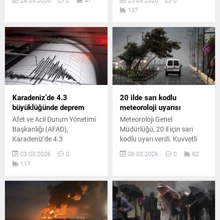
28.03.2026
0
47
25.03.2026
0
imha edildiğini açıkladı.
fiyatlarına zam ihtimali
137
Cisimler arasında mayın,
gündeme geldi. Yetkililer,
kamikaze İHA ve İDA
küresel krizin derinleşmesi
bulunduğu bildirildi,
halinde etkilerin
operasyonlar aralıksız
artabileceğini belirtiyor.
sürdürülüyor.
Karadeniz’de 4.3
20 ilde sarı kodlu
büyüklüğünde deprem
meteoroloji uyarısı
Afet ve Acil Durum Yönetimi
Meteoroloji Genel
Başkanlığı (AFAD),
Müdürlüğü, 20 il için sarı
Karadeniz'de 4.3
kodlu uyarı verdi. Kuvvetli
büyüklüğünde deprem
yağış, fırtına ve karla karışık
03.03.2026
0
06.02.2026
0
82
meydana geldiğini bildirdi.
yağmur beklentisi bulunuyor.
117
Doğu Karadeniz ve Doğu
Anadolu’nun yüksek
kesilerinde çığ tehlikesi
devam ediyor.