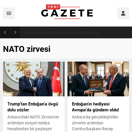
Akaryakıtta indirim bekleyenlere kötü haber!
NATO zirvesi
Trump’tan Erdoğan’a övgü
Erdoğan’ın hediyesi
dolu sözler
Avrupa’da gündem oldu!
Ankara'daki NATO Zirvesi'nin
Ankara'da gerçekleştirilen
ardından sosyal medya
zirvenin ardından
hesabından bir paylaşım
Cumhurbaşkanı Recep