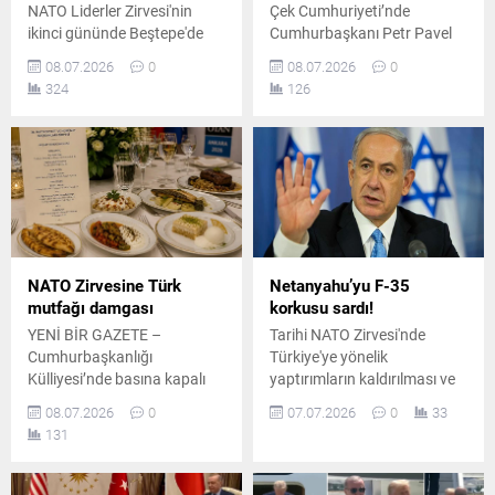
NATO Liderler Zirvesi'nin
Çek Cumhuriyeti’nde
ikinci gününde Beştepe'de
Cumhurbaşkanı Petr Pavel
açıklamalarda bulunan ABD
ve Başbakan Andrej Babis
08.07.2026
0
08.07.2026
0
Başkanı Donald Trump, İran
arasında patlak veren sıra
324
126
ile ateşkesin bittiğini
dışı bir yetki krizine sahne
duyururken ittifak
olurken, iki lider başkente
ortaklarından İspanya'yı çok
ayrı uçaklarla inerek zirveye
sert sözlerle hedef aldı.
damga vurdu.
NATO Zirvesine Türk
Netanyahu’yu F-35
mutfağı damgası
korkusu sardı!
YENİ BİR GAZETE –
Tarihi NATO Zirvesi'nde
Cumhurbaşkanlığı
Türkiye'ye yönelik
Külliyesi’nde basına kapalı
yaptırımların kaldırılması ve
olarak gerçekleştirilen gala
F-35 satışının yeniden
08.07.2026
0
07.07.2026
0
33
yemeği öncesinde,
gündeme gelmesi üzerine
131
Cumhurbaşkanı Recep
İsrail Başbakanı Binyamin
Tayyip Erdoğan ve eşi Emine
Netanyahu, Washington
Erdoğan konuklarını
yönetimine karardan