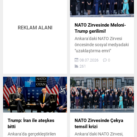
NATO Zirvesinde Meloni-
REKLAM ALANI
Trump gerilimi!
Ankara'daki NATO Zirvesi
öncesinde sosyal medyadaki
"uzaklaştırma emri"
tartışmasıyla gündeme gelen
08.07.2026
0
ABD Başkanı Donald Trump
261
ile İtalya Başbakanı Giorgia
Meloni arasındaki gerilim,
Beştepe'deki protokol
düzenine yansıdı.
Trump: İran ile ateşkes
NATO Zirvesinde Çekya
bitti
temsil krizi
Ankara'da gerçekleştirilen
Ankara’daki NATO Zirvesi,