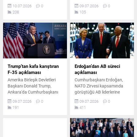
yapan Amerika Birleşik
Tayyip Erdoğan tarafından
10.07.2026
0
09.07.2026
0
Devletleri Başkanı Donald
yabancı devlet liderlerine
208
105
Trump, Türkiye'deki
takdim edilen özel yapım isim
temaslarını değerlendirdi.
işlemeli revolverler Avrupa'da
Trump, Cumhurbaşkanı
tartışılmaya devam ediyor.
Erdoğan için takdir edici
ifadeler kullandı.
Trump’tan kafa karıştıran
Erdoğan’dan AB süreci
F-35 açıklaması
açıklaması
Amerika Birleşik Devletleri
Cumhurbaşkanı Erdoğan,
Başkanı Donald Trump,
NATO Zirvesi kapsamında
Ankara'da Cumhurbaşkanı
görüştüğü AB liderlerine
Recep Tayyip Erdoğan ile bir
Türkiye'nin tam üyelik
09.07.2026
0
09.07.2026
0
araya geldi. Zirvede CAATSA
sürecinin canlandırılması ve
191
411
yaptırımlarının kaldırılacağı
tıkanan mekanizmaların
açıklanırken, F-35 savaş
ivedilikle harekete geçirilmesi
uçaklarının teslimatı
yönündeki beklentilerini iletti.
konusundaki belirsizlik ise
son ana kadar korundu.