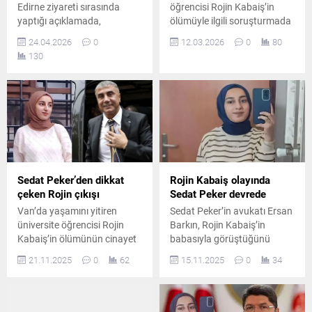
Edirne ziyareti sırasında
öğrencisi Rojin Kabaiş’in
yaptığı açıklamada,
ölümüyle ilgili soruşturmada
kamuoyunda infial yaratan
incelenmek üzere İspanya’ya
24.04.2026
0
12.03.2026
0
80
şüpheli ölüm dosyalarının
gönderilen cep telefonunun
130
titizlikle incelendiğini belirtti.
şifresi çözülemedi. Baba
Akın Gürlek, adaletin tecellisi
Nizamettin Kabaiş, kapsamlı
için devletin tüm imkanlarının
DNA incelemesi talebinde
seferber edildiğini vurguladı.
bulundu.
Sedat Peker’den dikkat
Rojin Kabaiş olayında
çeken Rojin çıkışı
Sedat Peker devrede
Van’da yaşamını yitiren
Sedat Peker’in avukatı Ersan
üniversite öğrencisi Rojin
Barkın, Rojin Kabaiş’in
Kabaiş’in ölümünün cinayet
babasıyla görüştüğünü
olduğunu savunan Sedat
açıkladı. Ersan Barkın,
21.11.2025
0
62
15.11.2025
0
34
Peker, olayın aydınlatılmasını
dosyayı üstlenebileceğini
sağlayacak bilgi veya belgeyi
belirterek Sedat Peker’in bu
sunan kişiye 25 milyon lira
davaya ilişkin desteğini
vereceğini açıkladı.
yakında farklı bir şekilde