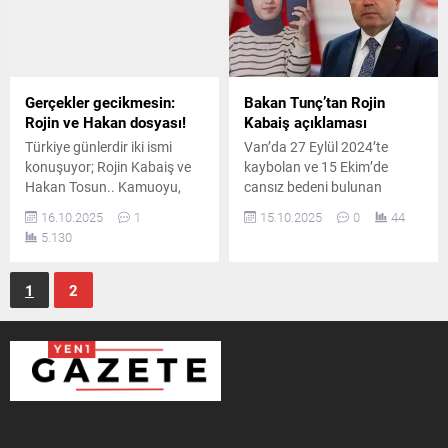
duyuracağını söyledi.
Gerçekler gecikmesin:
Bakan Tunç’tan Rojin
Rojin ve Hakan dosyası!
Kabaiş açıklaması
Türkiye günlerdir iki ismi
Van’da 27 Eylül 2024’te
konuşuyor; Rojin Kabaiş ve
kaybolan ve 15 Ekim’de
Hakan Tosun.. Kamuoyu,
cansız bedeni bulunan
özellikle sosyal medyayı
üniversite öğrencisi Rojin
16.10.2025
1
15.10.2025
0
44
kullanarak bu iki olayın tam
Kabaiş’le ilgili soruşturma
5.130
olarak aydınlatılmasını
sürüyor. Adalet Bakanı
istiyor.. Van Yüzüncü Yıl
Yılmaz Tunç, detaylı
Üniversitesi’nde öğrenim
açıklamada bulundu.
1
2
gören 21 yaşındaki Rojin
Kabaiş, 27 Eylül günü
yurttan ayrıldıktan sonra
kayboldu.. Yaklaşık 18 gün
sonra, Van Gölü kıyısında
cansız bedeni bulundu.. İlk...