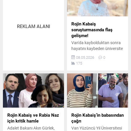
yeniden ele alınacağını
açıkladığı bir beyanat verdi.
Rojin Kabaiş
REKLAM ALANI
soruşturmasında flaş
gelişme!
Van'da kaybolduktan sonra
hayatını kaybeden üniversite
öğrencisi Rojin Kabaiş
08.05.2026
0
dosyasına ilişkin önemli bir
175
yargı kararı açıklandı. Van
Barosu tarafından yapılan
itirazı değerlendiren
mahkeme, yurt yönetiminin
ihmali olduğu gerekçesiyle
soruşturma açılmasına yeşil
ışık yaktı.
Rojin Kabaiş ve Rabia Naz
Rojin Kabaiş’in babasından
için kritik hamle
çağrı
Adalet Bakanı Akın Gürlek,
Van Yüzüncü Yıl Üniversitesi