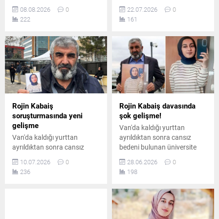
tehdit ve şantajla hedef
kıyafetlerinden DNA örneği
08.08.2026
0
22.07.2026
0
aldığı belirlenen 10 şüpheli
alınmadığı yönündeki
222
161
yakalandı. Şüphelilerden 2’si
iddiaların gerçeği
tutuklandı, diğerleri hakkında
yansıtmadığını açıkladı.
ise ayrıca adli soruşturma
başlatıldı.
Rojin Kabaiş
Rojin Kabaiş davasında
soruşturmasında yeni
şok gelişme!
gelişme
Van'da kaldığı yurttan
Van'da kaldığı yurttan
ayrıldıktan sonra cansız
ayrıldıktan sonra cansız
bedeni bulunan üniversite
bedeni bulunan Rojin
öğrencisi Rojin Kabaiş'in
10.07.2026
0
28.06.2026
0
Kabaiş'in ölümüne ilişkin
ölümüne ilişkin yürütülen
236
198
yürütülen soruşturmada
şüpheli süreçte, olayı ilk
önemli gelişmeler yaşanıyor.
günden beri izleyen Van
Acılı baba Nizamettin
Barosu dosyadan çekilme
Kabaiş, kızının ölümüyle ilgili
kararı aldı.
tüm dosyaların ve delillerin