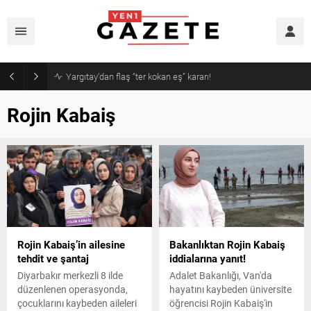
Narin cinayetinde amcadan olay mektup!
Rojin Kabaiş
Rojin Kabaiş’in ailesine
Bakanlıktan Rojin Kabaiş
tehdit ve şantaj
iddialarına yanıt!
Diyarbakır merkezli 8 ilde
Adalet Bakanlığı, Van'da
düzenlenen operasyonda,
hayatını kaybeden üniversite
çocuklarını kaybeden aileleri
öğrencisi Rojin Kabaiş'in