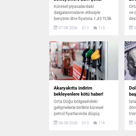
Küresel piyasalardaki
Ort
dalgalanmaların etkisiyle
ve 
benzinin litre fiyatına 1,43 TL'lik
des
artış öngörülürken, Eşel Mobil
yük
07.08.2026
0
115
0
Sistemi desteğiyle sürücülerin
taz
deposuna yaklaşık 1,06 TL zam
dol
yansıyacak.
gör
Akaryakıtta indirim
Dol
bekleyenlere kötü haber!
baş
Orta Doğu bölgesindeki
İst
gelişmelerle birlikte küresel
döv
petrol fiyatlarında düşüş
tren
yaşansa da iç piyasadaki
avr
06.08.2026
0
116
0
pompa fiyatları aynı kaldı.
sev
Planlanan yüksek oranlı indirim
piy