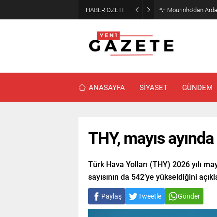
HABER ÖZETİ
Mourinho’dan Arda
ANASAYFA
SİYASET
GÜNDEM
THY, mayıs ayında 
Türk Hava Yolları (THY) 2026 yılı may
sayısının da 542’ye yükseldiğini açıkl
Paylaş
Tweetle
Gönder