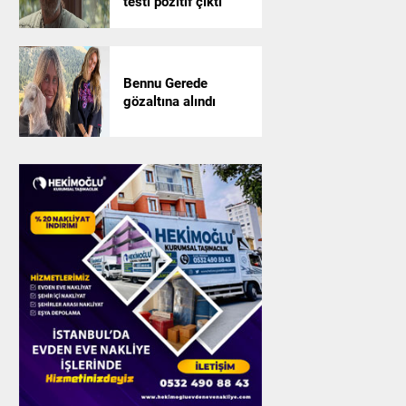
testi pozitif çıktı
Bennu Gerede
gözaltına alındı