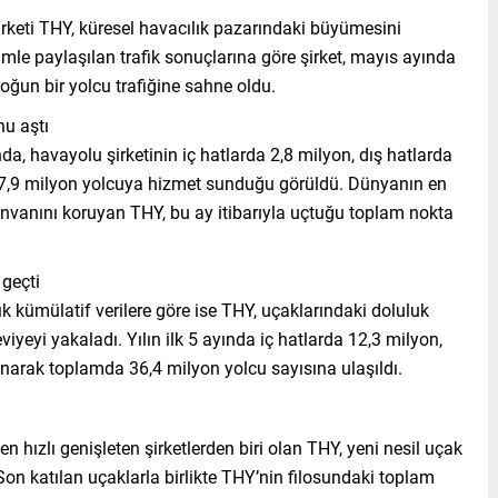
irketi THY, küresel havacılık pazarındaki büyümesini
imle paylaşılan trafik sonuçlarına göre şirket, mayıs ayında
oğun bir yolcu trafiğine sahne oldu.
nu aştı
da, havayolu şirketinin iç hatlarda 2,8 milyon, dış hatlarda
 7,9 milyon yolcuya hizmet sunduğu görüldü. Dünyanın en
nvanını koruyan THY, bu ay itibarıyla uçtuğu toplam nokta
 geçti
kümülatif verilere göre ise THY, uçaklarındaki doluluk
iyeyi yakaladı. Yılın ilk 5 ayında iç hatlarda 12,3 milyon,
ınarak toplamda 36,4 milyon yolcu sayısına ulaşıldı.
n hızlı genişleten şirketlerden biri olan THY, yeni nesil uçak
. Son katılan uçaklarla birlikte THY’nin filosundaki toplam