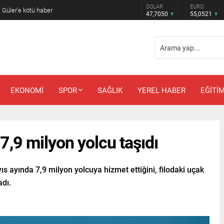
DOLAR
EURO
 Güler’e kötü haber
47,7050
55,0521
EKONOMİ
SPOR
SAĞLIK
YEREL HABER
EĞİTİ
7,9 milyon yolcu taşıdı
ıs ayında 7,9 milyon yolcuya hizmet ettiğini, filodaki uçak
adı.