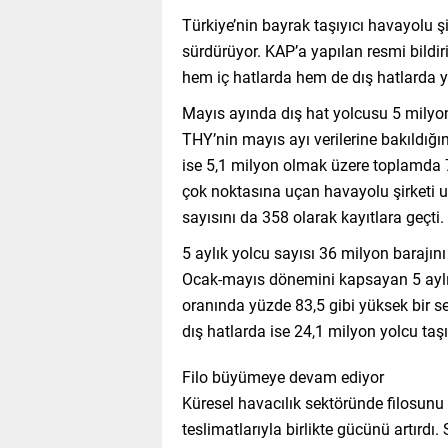
Türkiye’nin bayrak taşıyıcı havayolu ş
sürdürüyor. KAP’a yapılan resmi bildir
hem iç hatlarda hem de dış hatlarda y
Mayıs ayında dış hat yolcusu 5 milyo
THY’nin mayıs ayı verilerine bakıldığın
ise 5,1 milyon olmak üzere toplamda
çok noktasına uçan havayolu şirketi u
sayısını da 358 olarak kayıtlara geçti.
5 aylık yolcu sayısı 36 milyon barajını
Ocak-mayıs dönemini kapsayan 5 aylık 
oranında yüzde 83,5 gibi yüksek bir sev
dış hatlarda ise 24,1 milyon yolcu taş
Filo büyümeye devam ediyor
Küresel havacılık sektöründe filosunu e
teslimatlarıyla birlikte gücünü artırdı