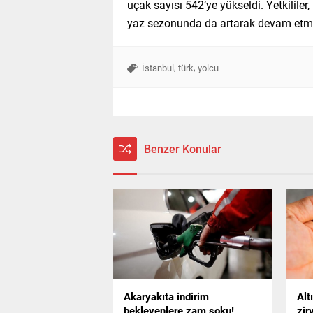
uçak sayısı 542’ye yükseldi. Yetkilil
yaz sezonunda da artarak devam etmesin
,
,
İstanbul
türk
yolcu
Benzer Konular
Akaryakıta indirim
Alt
bekleyenlere zam şoku!
zir