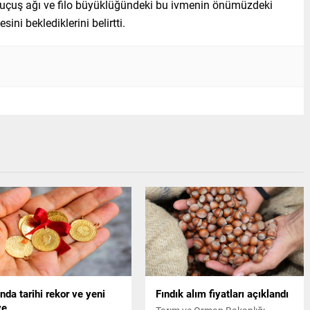
er, uçuş ağı ve filo büyüklüğündeki bu ivmenin önümüzdeki
i beklediklerini belirtti.
ında tarihi rekor ve yeni
Fındık alım fiyatları açıklandı
ve