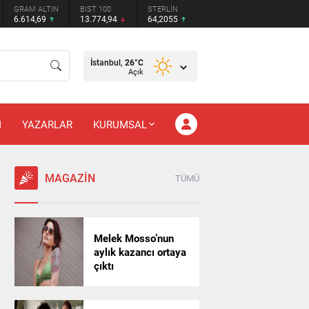
GRAM ALTIN
BIST 100
STERLİN
6.614,69
13.774,94
64,2055
İstanbul,
26
°C
Açık
M
YAZARLAR
KURUMSAL
MAGAZİN
TÜMÜ
Melek Mosso’nun
aylık kazancı ortaya
çıktı