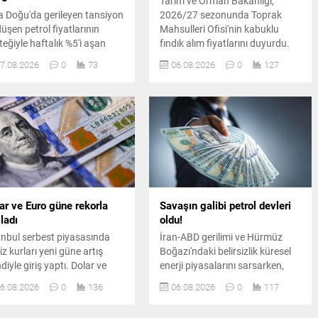
Tarım ve Orman Bakanlığı,
a Doğu'da gerileyen tansiyon
2026/27 sezonunda Toprak
düşen petrol fiyatlarının
Mahsulleri Ofisi'nin kabuklu
teğiyle haftalık %5'i aşan
fındık alım fiyatlarını duyurdu.
seliş kaydeden altın, rekor
Giresun kalite fındık 255 lira,
7.08.2026
0
73
06.08.2026
0
127
eleyerek ons bazında 4.289
levant kalite fındık ise kilogram
arı, gramda ise 6.575 TL'yi
başına 250 liradan alınacak.
dü.
ar ve Euro güne rekorla
Savaşın galibi petrol devleri
ladı
oldu!
anbul serbest piyasasında
İran-ABD gerilimi ve Hürmüz
iz kurları yeni güne artış
Boğazı'ndaki belirsizlik küresel
diyle giriş yaptı. Dolar ve
enerji piyasalarını sarsarken,
o dünkü kapanış
dünyanın en büyük sekiz petrol
6.08.2026
0
136
06.08.2026
0
117
iyelerinin üzerine çıkarak
şirketi yılın ikinci çeyreğinde
asalarda hareketli bir
toplam 93 milyar dolar kâr elde