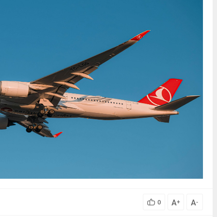
A
A
0
+
-