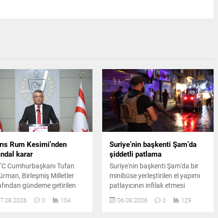
rıs Rum Kesimi’nden
Suriye’nin başkenti Şam’da
ndal karar
şiddetli patlama
C Cumhurbaşkanı Tufan
Suriye'nin başkenti Şam'da bir
ürman, Birleşmiş Milletler
minibüse yerleştirilen el yapımı
afından gündeme getirilen
patlayıcının infilak etmesi
mli bir adımın Rum yönetimi
sonucu ölü ve yaralıların olduğu
7.08.2026
0
104
06.08.2026
0
129
afından geri çevrildiğini
bildirildi. Saldırının Ceramana
urdu. Ada genelindeki güven
Mahallesi'nde gerçekleştiği