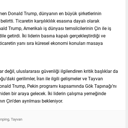
n Donald Trump, dünyanın en büyük şirketlerinin
i belirtti. Ticaretin karşılıklılık esasına dayalı olarak
ald Trump, Amerikalı iş dünyası temsilcilerinin Çin ile iş
le getirdi. İki liderin basına kapalı gerçekleştirdiği ve
i ticaretin yanı sıra küresel ekonomi konuları masaya
değil, uluslararası güvenliği ilgilendiren kritik başlıklar da
daki gerilimler, İran ile ilgili gelişmeler ve Tayvan
Donald Trump, Pekin programı kapsamında Gök Tapınağı’nı
eniden bir araya gelecek. İki liderin çalışma yemeğinde
n Çin’den ayrılması bekleniyor.
,
inping
Tayvan