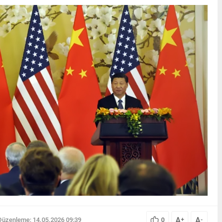
A
A
Düzenleme: 14.05.2026 09:39
0
+
-