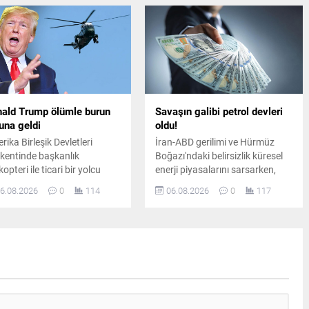
rıcı tedbirler tartışılmaya
açıklandı.
am ediyor.
ald Trump ölümle burun
Savaşın galibi petrol devleri
una geldi
oldu!
rika Birleşik Devletleri
İran-ABD gerilimi ve Hürmüz
kentinde başkanlık
Boğazı'ndaki belirsizlik küresel
kopteri ile ticari bir yolcu
enerji piyasalarını sarsarken,
ğı havada tehlikeli biçimde
dünyanın en büyük sekiz petrol
6.08.2026
0
114
06.08.2026
0
117
ınlaştı. Emniyet sınırlarının
şirketi yılın ikinci çeyreğinde
al edildiği olay sonrasında
toplam 93 milyar dolar kâr elde
cılık otoriteleri geniş çaplı
etti.
uşturma başlattı.