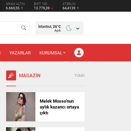
GRAM ALTIN
BIST 100
STERLİN
6.660,55
13.779,39
64,4139
İstanbul,
26
°C
Açık
M
YAZARLAR
KURUMSAL
MAGAZİN
TÜMÜ
Melek Mosso’nun
aylık kazancı ortaya
çıktı