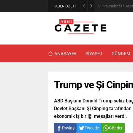
HABER ÖZETİ
Mourinho’dan Arda
ANASAYFA
SİYASET
GÜNDEM
Trump ve Şi Cinping
ABD Başkanı Donald Trump sekiz buçuk
Devlet Başkanı Şi Cinping tarafından r
ekonomik iş birliği mesajları verdi.
Paylaş
Tweetle
Gönder