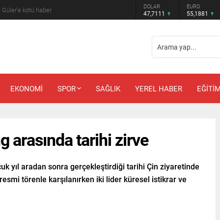
DOLAR
EURO
 Güler’e kötü haber
47,7111
55,1881
EKONOMİ
SPOR
SAĞLIK
YEREL HABER
EĞİTİ
 arasında tarihi zirve
 yıl aradan sonra gerçekleştirdiği tarihi Çin ziyaretinde
esmi törenle karşılanırken iki lider küresel istikrar ve