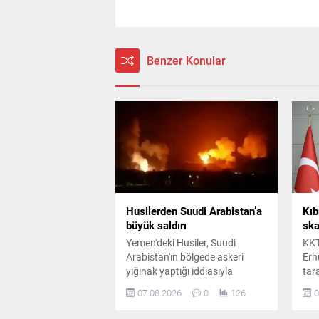
Benzer Konular
Husilerden Suudi Arabistan’a
Kıb
büyük saldırı
ska
Yemen'deki Husiler, Suudi
KKT
Arabistan'ın bölgede askeri
Erh
yığınak yaptığı iddiasıyla
tar
hükümete bağlı kamplara
öne
07.08.2026
0
126
0
balistik füze ve İHA'larla saldırı
tar
düzenlediğini duyurdu. Gerilimin
duy