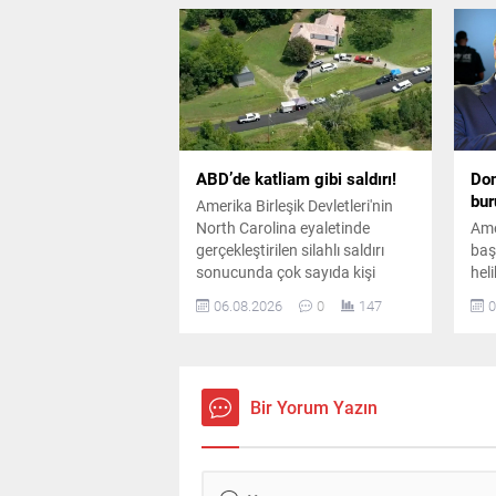
tırmandığı bölgede yüzden fazla
artı
ölü olduğu iddia edildi.
dev
ABD’de katliam gibi saldırı!
Don
bur
Amerika Birleşik Devletleri'nin
North Carolina eyaletinde
Ame
gerçekleştirilen silahlı saldırı
baş
sonucunda çok sayıda kişi
heli
hayatını kaybetti. Bölgeye çok
uça
06.08.2026
0
147
0
sayıda ekip sevk edilirken olayla
yak
ilgili kapsamlı bir soruşturma
ihl
başlatıldı.
hava
sor
Bir Yorum Yazın