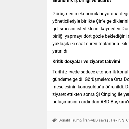
Ekonomik iş birliği ve ticaret
Görüşmenin ekonomik boyutuna değine
yöneticileriyle birlikte Çin’e geldiklerin
gelişmesini istediklerini kaydeden Don
birliği yapmayı dört gözle beklediğini di
yaklaşık iki saat süren toplantıda ikil
yatırıldı.
Kritik dosyalar ve ziyaret takvimi
Tarihi zirvede sadece ekonomik konular 
gündeme geldi. Görüşmelerde Orta Doğu’
meselesinin konuşulduğu öğrenildi. 
ziyaret ettikten sonra Şi Cinping ile y
buluşmasının ardından ABD Başkanı’nı
,
,
,
Donald Trump
İran-ABD savaşı
Pekin
Şi C