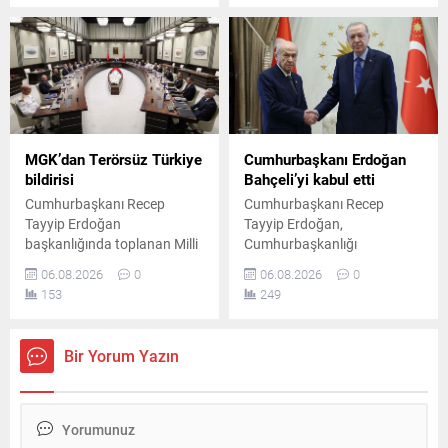
değerlendirmeler sonucunda
kaybı ile yüzde 5 bandına
alındığı açıklandı.
gerilemeleri dikkat çekti.
MGK’dan Terörsüz Türkiye
Cumhurbaşkanı Erdoğan
bildirisi
Bahçeli’yi kabul etti
Cumhurbaşkanı Recep
Cumhurbaşkanı Recep
Tayyip Erdoğan
Tayyip Erdoğan,
başkanlığında toplanan Milli
Cumhurbaşkanlığı
Güvenlik Kurulu'nun
Külliyesi'nde MHP Genel
06.08.2026
0
06.08.2026
0
ardından yayımlanan
Başkanı Devlet Bahçeli ile bir
153
249
bildiride, "Terörsüz Türkiye"
araya geldi. Yaklaşık 45
ve "Terörsüz Bölge"
dakika süren görüşme, Milli
hedeflerine yönelik
Güvenlik Kurulu toplantısı
Bir Yorum Yazın
çalışmaların kararlılıkla
öncesinde gerçekleştirildi.
sürdürüleceği vurgulandı.