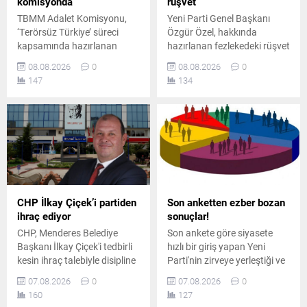
komisyonda
rüşvet
TBMM Adalet Komisyonu,
Yeni Parti Genel Başkanı
‘Terörsüz Türkiye’ süreci
Özgür Özel, hakkında
kapsamında hazırlanan
hazırlanan fezlekedeki rüşvet
çerçeve yasa teklifini
iddiasına tepki göstererek,
08.08.2026
0
08.08.2026
0
görüşmek üzere toplandı.
kurultay masrafları için para
147
134
Toplantıda iktidar ve
verilmiş olsa bile bunun
muhalefet milletvekilleri
rüşvet sayılamayacağını
arasında usul ve içerik
savundu.
tartışmaları yaşandı.
CHP İlkay Çiçek’i partiden
Son anketten ezber bozan
ihraç ediyor
sonuçlar!
CHP, Menderes Belediye
Son ankete göre siyasete
Başkanı İlkay Çiçek'i tedbirli
hızlı bir giriş yapan Yeni
kesin ihraç talebiyle disipline
Parti'nin zirveye yerleştiği ve
sevk etti. Kararın, parti
AK Parti'nin ikinci sırada yer
07.08.2026
0
07.08.2026
0
ilkeleri ve örgüt disiplini
aldığı ankette, CHP ve
160
127
kapsamında yapılan
MHP'nin yaşadığı tarihi oy